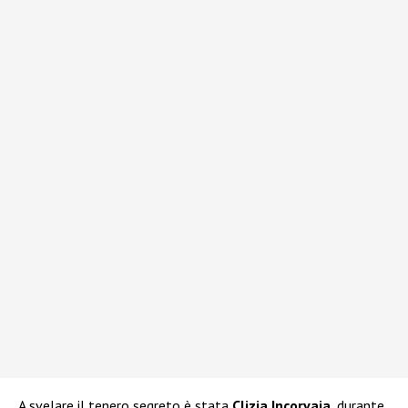
A svelare il tenero segreto è stata
Clizia Incorvaia
, durante