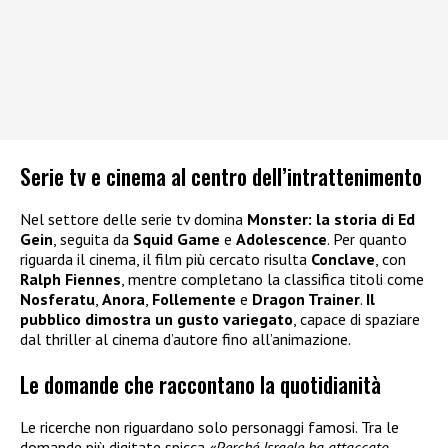
Serie tv e cinema al centro dell’intrattenimento
Nel settore delle serie tv domina
Monster: la storia di Ed
Gein
, seguita da
Squid Game
e
Adolescence
. Per quanto
riguarda il cinema, il film più cercato risulta
Conclave
, con
Ralph Fiennes
, mentre completano la classifica titoli come
Nosferatu
,
Anora
,
Follemente
e
Dragon Trainer
.
Il
pubblico dimostra un gusto variegato
, capace di spaziare
dal thriller al cinema d’autore fino all’animazione.
Le domande che raccontano la quotidianità
Le ricerche non riguardano solo personaggi famosi. Tra le
domande più digitate spicca
«Perché Israele ha attaccato