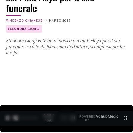
funerale
VINCENZO CHIANESE
|
4 MARZO 2025
ELEONORA GIORGI
Eleonora Giorgi voleva la musica dei Pink Floyd per il suo
funerale: ecco le dichiarazioni dell’attrice, scomparsa poche
ore fa
0:30 /
Ad
hub
Media
POWERED
1
/
2
1:40
BY