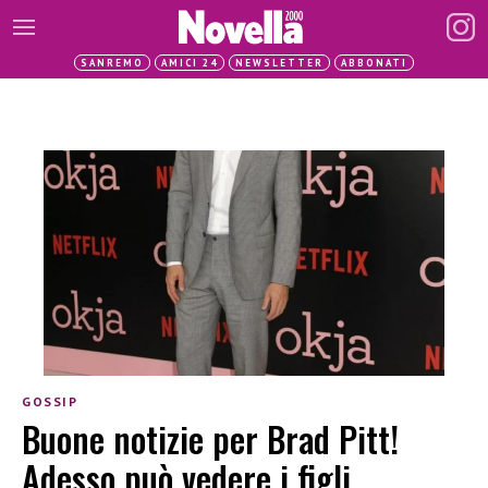
SANREMO
AMICI 24
NEWSLETTER
ABBONATI
GOSSIP
Buone notizie per Brad Pitt!
Adesso può vedere i figli