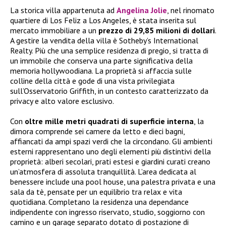
La storica villa appartenuta ad
Angelina Jolie
, nel rinomato
quartiere di Los Feliz a Los Angeles, è stata inserita sul
mercato immobiliare a un
prezzo di 29,85 milioni di dollari
.
A gestire la vendita della villa è Sotheby’s International
Realty. Più che una semplice residenza di pregio, si tratta di
un immobile che conserva una parte significativa della
memoria hollywoodiana. La proprietà si affaccia sulle
colline della città e gode di una vista privilegiata
sull’Osservatorio Griffith, in un contesto caratterizzato da
privacy e alto valore esclusivo.
Con
oltre mille metri quadrati di superficie interna
, la
dimora comprende sei camere da letto e dieci bagni,
affiancati da ampi spazi verdi che la circondano. Gli ambienti
esterni rappresentano uno degli elementi più distintivi della
proprietà: alberi secolari, prati estesi e giardini curati creano
un’atmosfera di assoluta tranquillità. L’area dedicata al
benessere include una pool house, una palestra privata e una
sala da tè, pensate per un equilibrio tra relax e vita
quotidiana. Completano la residenza una dependance
indipendente con ingresso riservato, studio, soggiorno con
camino e un garage separato dotato di postazione di