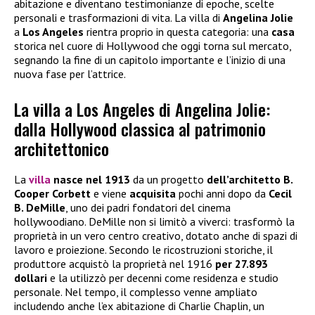
abitazione e diventano testimonianze di epoche, scelte
personali e trasformazioni di vita. La villa di
Angelina Jolie
a
Los Angeles
rientra proprio in questa categoria: una
casa
storica nel cuore di Hollywood che oggi torna sul mercato,
segnando la fine di un capitolo importante e l’inizio di una
nuova fase per l’attrice.
La villa a Los Angeles di Angelina Jolie:
dalla Hollywood classica al patrimonio
architettonico
La
villa
nasce nel 1913
da un progetto
dell’architetto B.
Cooper Corbett
e viene
acquisita
pochi anni dopo da
Cecil
B. DeMille
, uno dei padri fondatori del cinema
hollywoodiano. DeMille non si limitò a viverci: trasformò la
proprietà in un vero centro creativo, dotato anche di spazi di
lavoro e proiezione. Secondo le ricostruzioni storiche, il
produttore acquistò la proprietà nel 1916
per 27.893
dollari
e la utilizzò per decenni come residenza e studio
personale. Nel tempo, il complesso venne ampliato
includendo anche l’ex abitazione di Charlie Chaplin, un