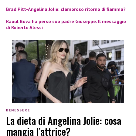
Brad Pitt-Angelina Jolie: clamoroso ritorno di fiamma?
Raoul Bova ha perso suo padre Giuseppe. Il messaggio
di Roberto Alessi
BENESSERE
La dieta di Angelina Jolie: cosa
mangia l’attrice?