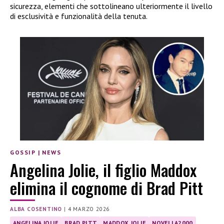
sicurezza, elementi che sottolineano ulteriormente il livello
di esclusività e funzionalità della tenuta.
GOSSIP
|
NEWS
Angelina Jolie, il figlio Maddox
elimina il cognome di Brad Pitt
ALBA COSENTINO
|
4 MARZO 2026
ANGELINA JOLIE
BRAD PITT
MADDOX JOLIE
NOVELLA2000