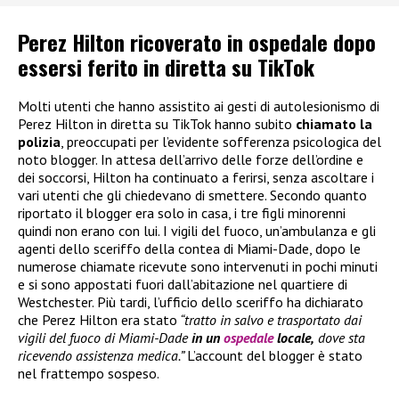
Perez Hilton ricoverato in ospedale dopo
essersi ferito in diretta su TikTok
Molti utenti che hanno assistito ai gesti di autolesionismo di
Perez Hilton in diretta su TikTok hanno subito
chiamato la
polizia
, preoccupati per l’evidente sofferenza psicologica del
noto blogger. In attesa dell’arrivo delle forze dell’ordine e
dei soccorsi, Hilton ha continuato a ferirsi, senza ascoltare i
vari utenti che gli chiedevano di smettere. Secondo quanto
riportato il blogger era solo in casa, i tre figli minorenni
quindi non erano con lui. I vigili del fuoco, un’ambulanza e gli
agenti dello sceriffo della contea di Miami-Dade, dopo le
numerose chiamate ricevute sono intervenuti in pochi minuti
e si sono appostati fuori dall’abitazione nel quartiere di
Westchester. Più tardi, l’ufficio dello sceriffo ha dichiarato
che Perez Hilton era stato
“tratto in salvo e trasportato dai
vigili del fuoco di Miami-Dade
in un
ospedale
locale,
dove sta
ricevendo assistenza medica.”
L’account del blogger è stato
nel frattempo sospeso.