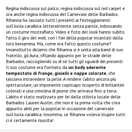
Regina indiscussa sul palco, regina indiscussa sul red carpet e
ora anche regina indiscussa del Carnevale delle Barbados.
Rihanna ha lasciato tutti i presenti ai festeggiamenti
sull’isola caraibica letteralmente senza parole, indossando
un costume mozzafiato. Video e foto del look hanno subito
fatto il giro del web, con i fan della popstar incantati dalla
loro beniamina. Ma, come era fatto questo costume?
Innanzitutto diciamo che Rihanna si è unita alla band di suo
fratello, gli Aura, sfilando appunto per le strade delle
Barbados, raccogliendo su di sé tutti gli sguardi dei presenti.
Il suo costume era formato da
un body aderente
tempestato di frange, gioielli e nappe colorate
, che
lasciava intravedere la pelle. A rendere l’abito ancora più
spettacolare, un imponente copricapo ricoperto di brillantini
colorati e una crinolina di piume che arrivava fino a terra.
L’abito è stato realizzato per lei dalla stilista locale delle
Barbados Lauren Austin, che non è la prima volta che crea
appunto abiti per la popstar in occasione del carnevale
sull’isola caraibica. Insomma, se Rihanna voleva stupire tutti
ci è certamente riuscita!