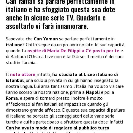
Can Yaman sa parlare perfettamente in
italiano e ha sfoggiato questa sua dote
anche in alcune serie TV. Guadarlo e
ascoltarlo vi farà innamorare.
Sapevate che
Can Yaman
sa parlare perfettamente in
italiano
? Chi lo segue da un po’ avrà notato le sue capacità
quando fu
ospite di Maria De Filippi a C’è posta per te
e
di Barbara D’Urso a Live non è la D’Urso. Il merito è dei suoi
studi in Turchia.
Il
noto attore
, infatti,
ha studiato al Liceo italiano di
Istanbul
, una scuola privata in cui gli hanno insegnato la
nostra lingua. Lui ama tantissimo l’Italia, ha voluto visitare
l’anno scorso la nostra nazione, prima a
Napoli
e poi a
Roma
, e spera di tornarci presto. Inoltre è molto
affezionato ai fan italiani ed impazzisce quando gli
dimostrano grande affetto. E questa sua capacità di parlare
di italiano ha portato gli sceneggiatori delle varie serie
turche a cui ha partecipato a sfruttare questa dote. Infatti
Can ha avuto modo di regalare al pubblico turco