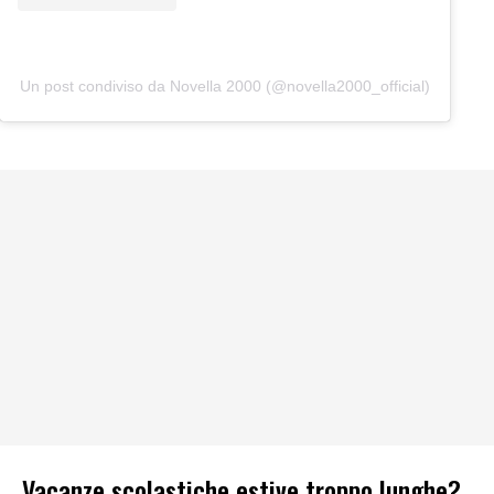
Un post condiviso da Novella 2000 (@novella2000_official)
Vacanze scolastiche estive troppo lunghe?