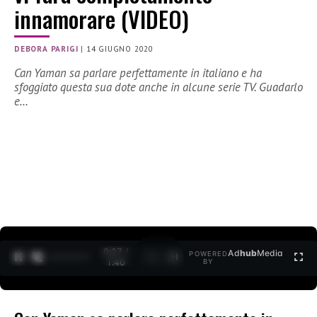
innamorare (VIDEO)
DEBORA PARIGI
|
14 GIUGNO 2020
Can Yaman sa parlare perfettamente in italiano e ha
sfoggiato questa sua dote anche in alcune serie TV. Guadarlo
e…
0:28 /
Ad
hub
Media
POWERED
1
/
2
1:40
BY