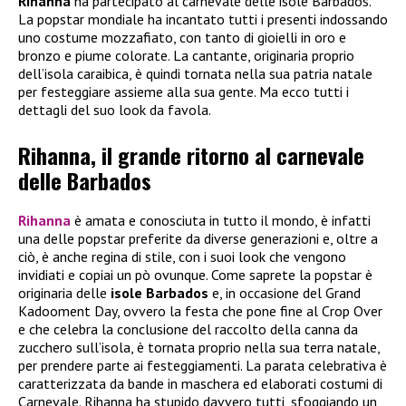
Rihanna
ha partecipato al carnevale delle isole Barbados.
La popstar mondiale ha incantato tutti i presenti indossando
uno costume mozzafiato, con tanto di gioielli in oro e
bronzo e piume colorate. La cantante, originaria proprio
dell’isola caraibica, è quindi tornata nella sua patria natale
per festeggiare assieme alla sua gente. Ma ecco tutti i
dettagli del suo look da favola.
Rihanna, il grande ritorno al carnevale
delle Barbados
Rihanna
è amata e conosciuta in tutto il mondo, è infatti
una delle popstar preferite da diverse generazioni e, oltre a
ciò, è anche regina di stile, con i suoi look che vengono
invidiati e copiai un pò ovunque. Come saprete la popstar è
originaria delle
isole Barbados
e, in occasione del Grand
Kadooment Day, ovvero la festa che pone fine al Crop Over
e che celebra la conclusione del raccolto della canna da
zucchero sull’isola, è tornata proprio nella sua terra natale,
per prendere parte ai festeggiamenti. La parata celebrativa è
caratterizzata da bande in maschera ed elaborati costumi di
Carnevale. Rihanna ha stupido davvero tutti, sfoggiando un