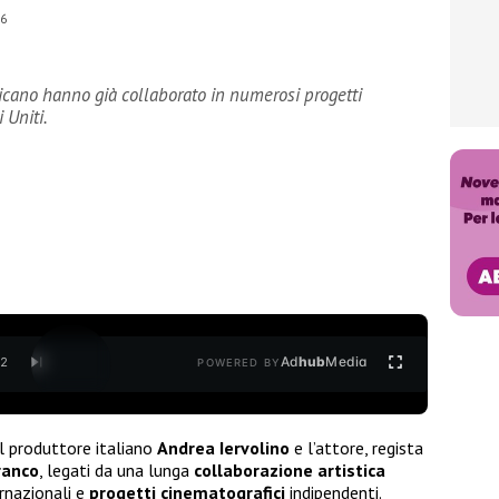
26
ericano hanno già collaborato in numerosi progetti
i Uniti.
Ad
hub
Media
/
2
POWERED BY
il produttore italiano
Andrea Iervolino
e l’attore, regista
ranco
, legati da una lunga
collaborazione
artistica
ernazionali e
progetti
cinematografici
indipendenti.