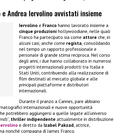
e Andrea Iervolino avvistati insieme
Iervolino
e
Franco
hanno lavorato insieme a
cinque produzioni
hollywoodiane, nelle quali
Franco ha partecipato sia come
attore
che, in
alcuni casi, anche come
regista
, consolidando
nel tempo un rapporto professionale e
personale di grande stima reciproca. Nel corso
degli anni, i due hanno collaborato in numerosi
progetti internazionali prodotti tra Italia e
Stati Uniti, contribuendo alla realizzazione di
film destinati al mercato globale e alle
principali piattaforme e distributori
internazionali.
Durante il pranzo a Cannes, pare abbiano
matografici internazionali e nuove opportunità
che potrebbero aggiungersi a quelle legate all’universo
ends
”,
thriller
indipendente
attualmente in distribuzione
Iervolino
e diretto da
Izabel
Pakzad
, attrice,
cana nonché compagna di James Franco.