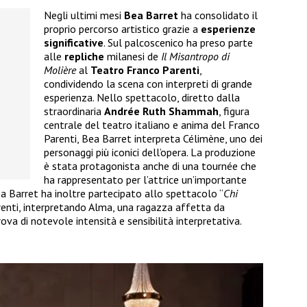
Negli ultimi mesi
Bea
Barret
ha consolidato il
proprio percorso artistico grazie a
esperienze
significative
. Sul palcoscenico ha preso parte
alle
repliche
milanesi de
Il Misantropo di
Molière
al
Teatro
Franco
Parenti
,
condividendo la scena con interpreti di grande
esperienza. Nello spettacolo, diretto dalla
straordinaria
Andrée Ruth
Shammah
, figura
centrale del teatro italiano e anima del Franco
Parenti, Bea Barret interpreta Célimène, uno dei
personaggi più iconici dell’opera. La produzione
è stata protagonista anche di una tournée che
ha rappresentato per l’attrice un’importante
ea Barret ha inoltre partecipato allo spettacolo “
Chi
enti, interpretando Alma, una ragazza affetta da
va di notevole intensità e sensibilità interpretativa.