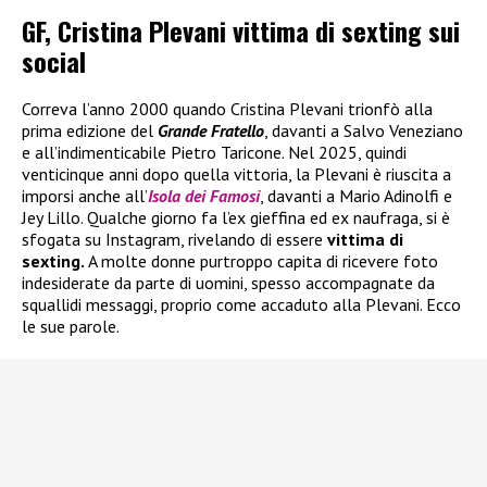
GF, Cristina Plevani vittima di sexting sui
social
Correva l’anno 2000 quando Cristina Plevani trionfò alla
prima edizione del
Grande Fratello
, davanti a Salvo Veneziano
e all’indimenticabile Pietro Taricone. Nel 2025, quindi
venticinque anni dopo quella vittoria, la Plevani è riuscita a
imporsi anche all’
Isola dei Famosi
, davanti a Mario Adinolfi e
Jey Lillo. Qualche giorno fa l’ex gieffina ed ex naufraga, si è
sfogata su Instagram, rivelando di essere
vittima di
sexting.
A molte donne purtroppo capita di ricevere foto
indesiderate da parte di uomini, spesso accompagnate da
squallidi messaggi, proprio come accaduto alla Plevani. Ecco
le sue parole.