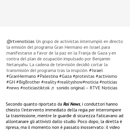
@rtvenoticias
Un grupo de activistas interrumpió en directo
la emisión del programa Gran Hermano en Israel para
manifestarse a favor de la paz en la Franja de Gaza y en
contra del plan de ocupación impulsado por Benjamin
Netanyahu. La cadena de televisión decidió cortar la
transmisión del programa tras la irrupción.
#Israel
#GranHermano
#Palestina
#Gaza
#protestas
#activismo
#GH
#BigBrother
#reality
#realityshow
#noticia
#noticias
#news
#noticiastiktok
♬ sonido original – RTVE Noticias
Secondo quanto riportato da
Rai News
, i conduttori hanno
chiesto l’intervento immediato della regia per interrompere
la trasmissione, mentre le guardie di sicurezza faticavano ad
allontanare gli attivisti dallo studio. Poco dopo, la diretta è
ripresa, ma il momento non è passato inosservato: il video