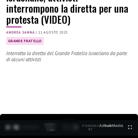
interrompono la diretta per una
protesta (VIDEO)
ANDREA SANNA
|
11 AGOSTO 2025
GRANDE FRATELLO
Interrotta la diretta del Grande Fratello israeliano da parte
di alcuni attivisti
0:30 /
Ad
hub
Media
POWERED
1
/
2
1:40
BY