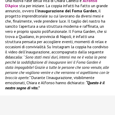
Una nuova fase della vita di Chiara Cainelli e
Alfonso
D’Apice
sta per iniziare. La coppia infatti ha fatto un grande
annuncio, ovvero
l’inaugurazione del Foma Garden
, il
progetto imprenditoriale su cui lavorano da diversi mesi e
che, finalmente, vede prendere luce. Il taglio del nastro ha
sancito l’apertura a una struttura moderna e raffinata, un
vero e proprio spazio polifunzionale. Il Foma Garden, che si
trova a Qualiano, in provincia di Napoli, è infatti una
struttura pensata per accogliere eventi, momenti di relax e
occasioni di convivialità. Su Instagram la coppia ha condiviso
il video dell’inaugurazione, accompagnato dalla seguente
didascalia: “
Sono stati mesi duri, intensi ma ne è valsa la pena
perché la soddisfazione di inaugurare ieri il Foma Garden è
stata impagabile! Grazie a tutte le persone che sono venute, alle
persone che vogliono venire e che verranno vi aspettiamo con le
braccia aperte.”
Durante l’inaugurazione, visibilmente
emozionati, Chiara e Alfonso hanno dichiarato:
“Questo è il
nostro sogno di vita.”