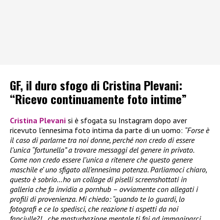
GF, il duro sfogo di Cristina Plevani:
“Ricevo continuamente foto intime”
Cristina Plevani
si è sfogata su Instagram dopo aver
ricevuto l’ennesima foto intima da parte di un uomo:
“Forse è
il caso di parlarne tra noi donne, perché non credo di essere
l’unica “fortunella” a trovare messaggi del genere in privato.
Come non credo essere l’unica a ritenere che questo genere
maschile e’ uno sfigato all’ennesima potenza. Parliamoci chiaro,
questo è sobrio…ho un collage di piselli screenshottati in
galleria che fa invidia a pornhub – ovviamente con allegati i
profili di provenienza. Mi chiedo: “quando te lo guardi, lo
fotografi e ce lo spedisci, che reazione ti aspetti da noi
fanciulle?!…che masturbazione mentale ti fai ad immaginarci