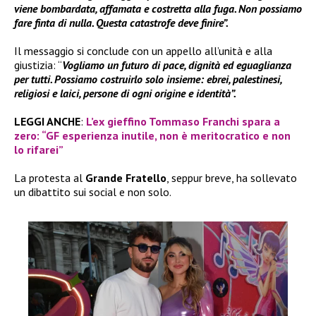
viene bombardata, affamata e costretta alla fuga. Non possiamo
fare finta di nulla. Questa catastrofe deve finire”.
Il messaggio si conclude con un appello all’unità e alla
giustizia: “
Vogliamo un futuro di pace, dignità ed eguaglianza
per tutti. Possiamo costruirlo solo insieme: ebrei, palestinesi,
religiosi e laici, persone di ogni origine e identità”.
LEGGI ANCHE
:
L’ex gieffino Tommaso Franchi spara a
zero: “GF esperienza inutile, non è meritocratico e non
lo rifarei”
La protesta al
Grande Fratello
, seppur breve, ha sollevato
un dibattito sui social e non solo.