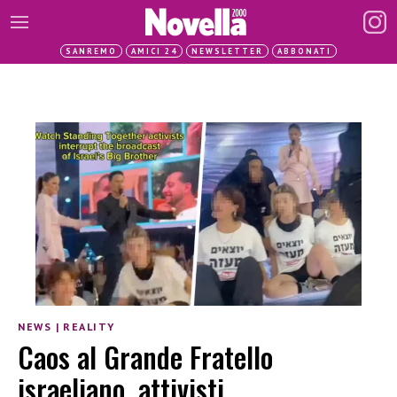
SANREMO
AMICI 24
NEWSLETTER
ABBONATI
NEWS
|
REALITY
Caos al Grande Fratello
israeliano, attivisti