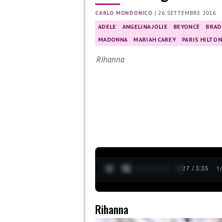
CARLO MONDONICO
|
26 SETTEMBRE 2016
ADELE
ANGELINA JOLIE
BEYONCÈ
BRAD
MADONNA
MARIAH CAREY
PARIS HILTON
Rihanna
0:28 / 3:35
1
Rihanna