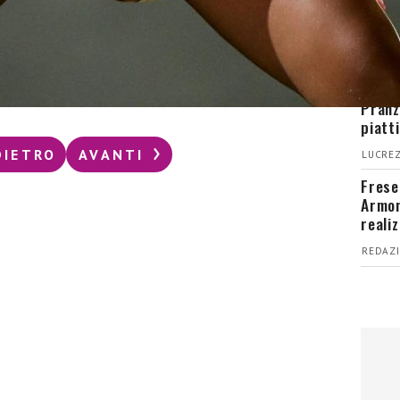
Press
senti
veloci
LUCREZ
Pranz
piatt
DIETRO
AVANTI
LUCREZ
Fresel
Armon
reali
REDAZI