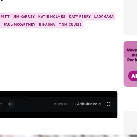
 PITT
JIM-CARREY
KATIE HOLMES
KATY PERRY
LADY GAGA
PAUL-MCCARTNEY
RIHANNA
TOM CRUISE
Ad
hub
Media
/
2
POWERED BY