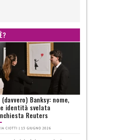
 È?
è (davvero) Banksy: nome,
 e identità svelata
’inchiesta Reuters
IA CIOTTI | 13 GIUGNO 2026