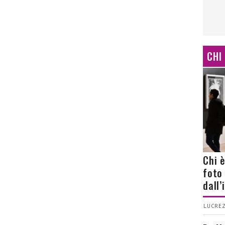
CHI
Chi 
foto
dall
LUCREZ