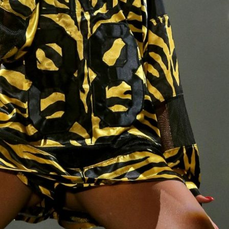
CUC
Fran
con 
pata
REDAZI