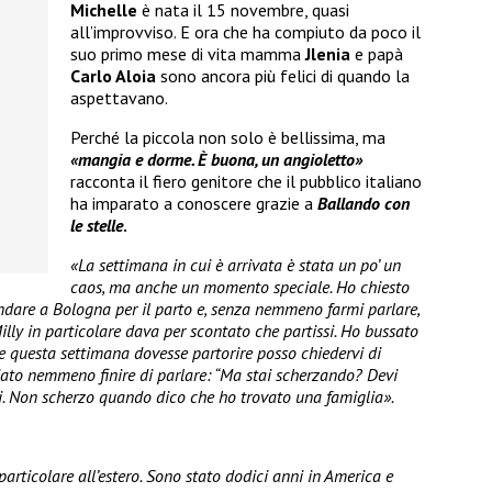
Michelle
è nata il 15 novembre, quasi
all’improvviso. E ora che ha compiuto da poco il
suo primo mese di vita mamma
Jlenia
e papà
Carlo Aloia
sono ancora più felici di quando la
aspettavano.
Perché la piccola non solo è bellissima, ma
«mangia e dorme. È buona, un angioletto»
racconta il fiero genitore che il pubblico italiano
ha imparato a conoscere grazie a
Ballando con
le stelle
.
«La settimana in cui è arrivata è stata un po’ un
caos, ma anche un momento speciale. Ho chiesto
ndare a Bologna per il parto e, senza nemmeno farmi parlare,
Milly in particolare dava per scontato che partissi. Ho bussato
te questa settimana dovesse partorire posso chiedervi di
iato nemmeno finire di parlare: “Ma stai scherzando? Devi
altri. Non scherzo quando dico che ho trovato una famiglia».
particolare all’estero. Sono stato dodici anni in America e