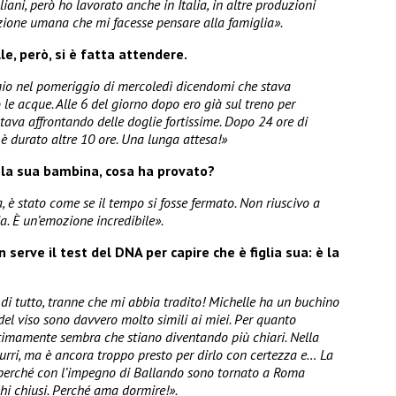
liani, però ho lavorato anche in Italia, in altre produzioni
nzione umana che mi facesse pensare alla famiglia».
lle, però, si è fatta attendere.
o nel pomeriggio di mercoledì dicendomi che stava
e acque. Alle 6 del giorno dopo ero già sul treno per
tava affrontando delle doglie fortissime. Dopo 24 ore di
e è durato altre 10 ore. Una lunga attesa!»
 la sua bambina, cosa ha provato?
a, è stato come se il tempo si fosse fermato. Non riuscivo a
ia. È un’emozione incredibile».
 serve il test del DNA per capire che è figlia sua: è la
di tutto, tranne che mi abbia tradito! Michelle ha un buchino
 del viso sono davvero molto simili ai miei. Per quanto
ultimamente sembra che stiano diventando più chiari. Nella
urri, ma è ancora troppo presto per dirlo con certezza e… La
, perché con l’impegno di Ballando sono tornato a Roma
chi chiusi. Perché ama dormire!».