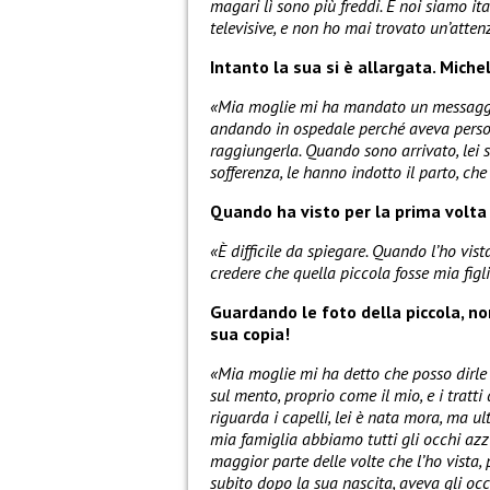
magari lì sono più freddi. E noi siamo ita
televisive, e non ho mai trovato un’atte
Intanto la sua si è allargata. Miche
«Mia moglie mi ha mandato un messaggi
andando in ospedale perché aveva perso l
raggiungerla. Quando sono arrivato, lei s
sofferenza, le hanno indotto il parto, ch
Quando ha visto per la prima volta
«È difficile da spiegare. Quando l’ho vist
credere che quella piccola fosse mia figl
Guardando le foto della piccola, non
sua copia!
«Mia moglie mi ha detto che posso dirle 
sul mento, proprio come il mio, e i tratti
riguarda i capelli, lei è nata mora, ma 
mia famiglia abbiamo tutti gli occhi azz
maggior parte delle volte che l’ho vista
subito dopo la sua nascita, aveva gli oc