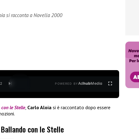
oia si racconta a Novella 2000
Ad
hub
Media
/
2
POWERED BY
con le Stelle
,
Carlo Aloia
si è raccontato dopo essere
mozioni.
i Ballando con le Stelle