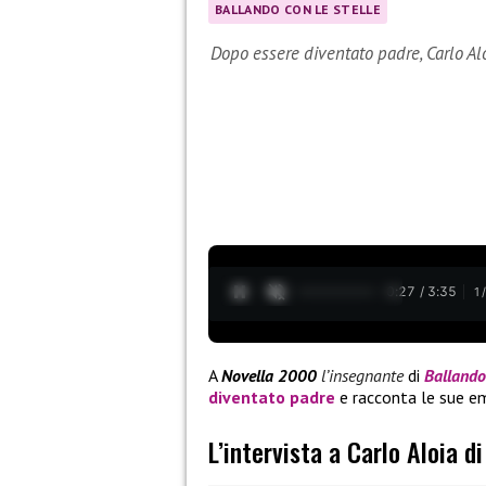
BALLANDO CON LE STELLE
Dopo essere diventato padre, Carlo Al
0:28 / 3:35
1
A
Novella 2000
l’insegnante
di
Ballando 
diventato padre
e racconta le sue e
L’intervista a Carlo Aloia d