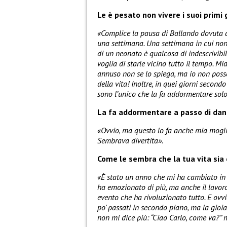
Le è pesato non vivere i suoi primi 
«Complice la pausa di Ballando dovuta a
una settimana. Una settimana in cui non
di un neonato è qualcosa di indescrivibil
voglia di starle vicino tutto il tempo. M
annuso non se lo spiega, ma io non posso
della vita! Inoltre, in quei giorni secon
sono l’unico che la fa addormentare solo
La fa addormentare a passo di da
«Ovvio, ma questo lo fa anche mia moglie. 
Sembrava divertita».
Come le sembra che la tua vita sia
«È stato un anno che mi ha cambiato in t
ha emozionato di più, ma anche il lavoro 
evento che ha rivoluzionato tutto. E ovvi
po’ passati in secondo piano, ma la gioi
non mi dice più: “Ciao Carlo, come va?” 