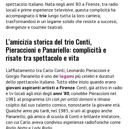
spettacolo italiano. Nata negli anni ’80 a Firenze, tra radio
locali e prime esperienze televisive, questa complicità ha
accompagnato il
trio
lungo tutta la loro carriera,
trasformandosi in un legame solido che resiste a successi,
divergenze e tournée teatrali.
L’amicizia storica del trio Conti,
Pieraccioni e Panariello: complicità e
risate tra spettacolo e vita
L’affiatamento tra Carlo Conti, Leonardo Pieraccioni e
Giorgio Panariello è uno dei
legami
più celebri e duraturi
dello spettacolo italiano. Tutto ebbe inizio quando erano
giovani aspiranti artisti a Firenze
. Conti, già attivo in radio
e tv locali agli inizi degli
anni ’80
, conobbe Pieraccioni nel
1981 al programma
Un ciak per artisti domani
e rimase
colpito dal suo talento comico, nonostante la giovane età.
Qualche anno più tardi, nel 1985, si unì al gruppo anche
Panariello, già amico di scuola di Conti e brillante imitatore,
con cui Carlo aveva condiviso esperienze radiofoniche come
Radio Notte
e
Lady Radio
.