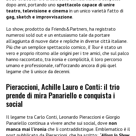
dopo anni, portando uno
spettacolo capace di unire
teatro, televisione e cinema
in un unico varietà fatto di
gag, sketch e improvvisazione
.
Lo show, prodotto da Friends&Partners, ha registrato
numerosi sold out e un entusiasmo tale da portare
all’aggiunta di nuove date e repliche in diverse città italiane.
Più che un semplice spettacolo comico,
Il Tour
è stato un
vero e proprio ritorno alle origini per i tre amici, che sul palco
hanno raccontato, tra ironia e complicità, il loro percorso
umano e professionale, rafforzando ancora di più quel
legame che li unisce da decenni.
Pieraccioni, Achille Lauro e Conti: il trio
prende di mira Panariello e conquista i
social
Il legame tra Carlo Conti, Leonardo Pieraccioni e Giorgio
Panariello continua a vivere anche sui social, dove
non
manca mai l’ironia
che li contraddistingue. Emblematico è il
post pubblicato da Pieraccioni, che ha scritto:
“
Allora lo Show