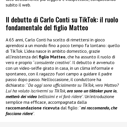
subito il web.
Il debutto di Carlo Conti su TikTok: il ruolo
fondamentale del figlio Matteo
A 65 anni, Carlo Conti ha scelto di rimettersi in gioco
aprendosi a un mondo fino a poco tempo fa lontano: quello
di TikTok. L’idea nasce in ambito domestico, grazie
all’insistenza del
figlio Matteo
, che ha assunto il ruolo di
vero e proprio “
consulente creativo
”. Il debutto è avvenuto
con un video-selfie girato in casa, in un clima informale e
spontaneo, con il ragazzo fuori campo a guidare il padre
passo dopo passo. Nell’occasione, il conduttore ha
dichiarato: “
Da oggi sono ufficialmente su TikTok, vero Matteo?
Lui ha voluto iscrivermi su TikTok,
ora sono un tiktoker pure io
,
metterò dei video
bellissimi e vi farò ridere
”. Un’introduzione
semplice ma efficace, accompagnata dalla
raccomandazione ricevuta
dal figlio: “
mi raccomando, che
facciano ridere
”.