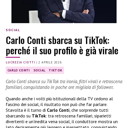
SOCIAL
Carlo Conti sbarca su TikTok:
perché il suo profilo è già virale
LUCREZIA CIOTTI
|
2 APRILE 2026
CARLO CONTI
SOCIAL
TIKTOK
Carlo Conti sbarca su TikTok tra ironia, filtri virali e retroscena
familiari, conquistando in poche ore migliaia di follower.
Quando anche i volti più istituzionali della TV cedono al
fascino dei social, il risultato non può che far parlare.
Stavolta è il turno di
Carlo Conti
, che sorprende tutti
sbarcando su
TikTok
: tra retroscena familiari, siparietti
divertenti e un’inedita vena social, il conduttore mostra un
lato decisamente più leggero e inaspettato, conquistando