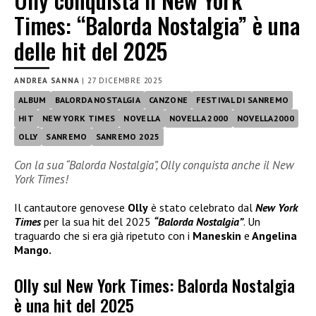
Times: “Balorda Nostalgia” è una
delle hit del 2025
ANDREA SANNA
|
27 DICEMBRE 2025
ALBUM
BALORDA NOSTALGIA
CANZONE
FESTIVAL DI SANREMO
HIT
NEW YORK TIMES
NOVELLA
NOVELLA 2000
NOVELLA2000
OLLY
SANREMO
SANREMO 2025
Con la sua “Balorda Nostalgia”, Olly conquista anche il New
York Times!
Il cantautore genovese
Olly
è stato celebrato dal
New York
Times
per la sua hit del 2025
“Balorda Nostalgia”
. Un
traguardo che si era già ripetuto con i
Maneskin
e
Angelina
Mango.
Olly sul New York Times: Balorda Nostalgia
è una hit del 2025