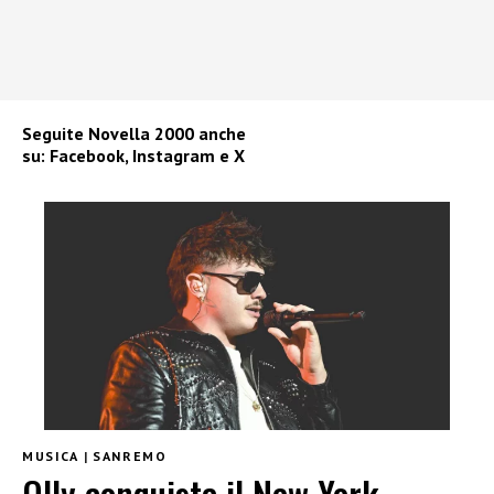
Seguite
Novella 2000
anche
su:
Facebook
,
Instagram
e
X
MUSICA
|
SANREMO
Olly conquista il New York