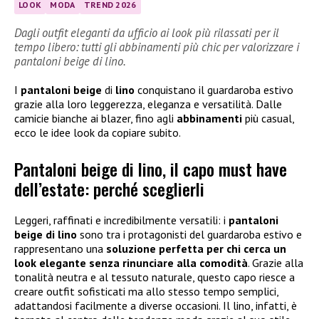
LOOK
MODA
TREND 2026
Dagli outfit eleganti da ufficio ai look più rilassati per il
tempo libero: tutti gli abbinamenti più chic per valorizzare i
pantaloni beige di lino.
I
pantaloni beige
di
lino
conquistano il guardaroba estivo
grazie alla loro leggerezza, eleganza e versatilità. Dalle
camicie bianche ai blazer, fino agli
abbinamenti
più casual,
ecco le idee look da copiare subito.
Pantaloni beige di lino, il capo must have
dell’estate: perché sceglierli
Leggeri, raffinati e incredibilmente versatili: i
pantaloni
beige di lino
sono tra i protagonisti del guardaroba estivo e
rappresentano una
soluzione perfetta per chi cerca un
look elegante senza rinunciare alla comodità
. Grazie alla
tonalità neutra e al tessuto naturale, questo capo riesce a
creare outfit sofisticati ma allo stesso tempo semplici,
adattandosi facilmente a diverse occasioni. Il lino, infatti, è