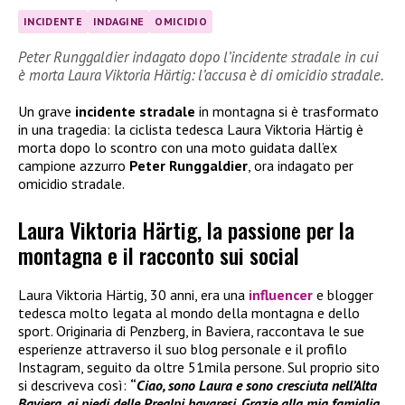
INCIDENTE
INDAGINE
OMICIDIO
Peter Runggaldier indagato dopo l’incidente stradale in cui
è morta Laura Viktoria Härtig: l’accusa è di omicidio stradale.
Un grave
incidente stradale
in montagna si è trasformato
in una tragedia: la ciclista tedesca Laura Viktoria Härtig è
morta dopo lo scontro con una moto guidata dall’ex
campione azzurro
Peter Runggaldier
, ora indagato per
omicidio stradale.
Laura Viktoria Härtig, la passione per la
montagna e il racconto sui social
Laura Viktoria Härtig, 30 anni, era una
influencer
e blogger
tedesca molto legata al mondo della montagna e dello
sport. Originaria di Penzberg, in Baviera, raccontava le sue
esperienze attraverso il suo blog personale e il profilo
Instagram, seguito da oltre 51mila persone. Sul proprio sito
si descriveva così:
“
Ciao, sono Laura e sono cresciuta nell’Alta
Baviera, ai piedi delle Prealpi bavaresi. Grazie alla mia famiglia,