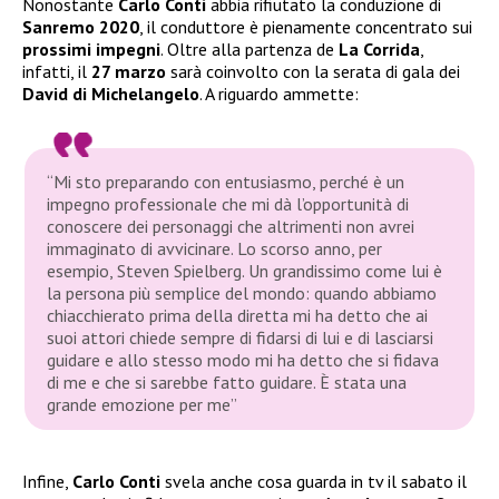
Nonostante
Carlo Conti
abbia rifiutato la conduzione di
Sanremo 2020
, il conduttore è pienamente concentrato sui
prossimi impegni
. Oltre alla partenza de
La Corrida
,
infatti, il
27 marzo
sarà coinvolto con la serata di gala dei
David di Michelangelo
. A riguardo ammette:
“Mi sto preparando con entusiasmo, perché è un
impegno professionale che mi dà l’opportunità di
conoscere dei personaggi che altrimenti non avrei
immaginato di avvicinare. Lo scorso anno, per
esempio, Steven Spielberg. Un grandissimo come lui è
la persona più semplice del mondo: quando abbiamo
chiacchierato prima della diretta mi ha detto che ai
suoi attori chiede sempre di fidarsi di lui e di lasciarsi
guidare e allo stesso modo mi ha detto che si fidava
di me e che si sarebbe fatto guidare. È stata una
grande emozione per me”
Infine,
Carlo Conti
svela anche cosa guarda in tv il sabato il