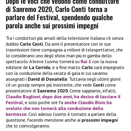
Dopo le voci che vedono come conduttore
di Sanremo 2020, Carlo Conti torna a
parlare del Festival, spendendo qualche
parola anche sui prossimi impegni
Tra i conduttori più amati della televisione italiana c’è senza
dubbio
Carlo Conti
. Da anni il presentatore con le sue
trasmissioni tiene compagnia a milioni di telespettatori, che
lo considerano uno degli show man più in gamba dello
spettacolo. A breve l’uomo tornerà su
Rai 1
con la nuova
edizione de
La Corrida
, e a fine marzo
Carlo
sarà impegnato
con la conduzione della serata di gala in cui saranno
assegnati i
David di Donatello
. Tuttavia negli ultimi giorni
c’è un gossip sempre più insistente, che vede
Conti
come
presentatore di
Sanremo 2020
. Come sappiamo, infatti,
Claudio Baglioni
, dopo due anni, ha deciso di lasciare il
Festival
, e solo poche ore fa
anche
Claudio Bisio
ha
svelato che non tornerà alla conduzione della
kermesse
. Così adesso l’uomo è tornato a parlare della
questione, facendo menzione anche ai
prossimi impegni
che lo coinvolgeranno.