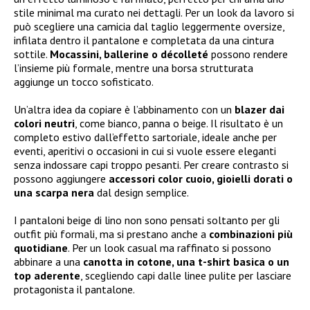
stile minimal ma curato nei dettagli. Per un look da lavoro si
può scegliere una camicia dal taglio leggermente oversize,
infilata dentro il pantalone e completata da una cintura
sottile.
Mocassini, ballerine o décolleté
possono rendere
l’insieme più formale, mentre una borsa strutturata
aggiunge un tocco sofisticato.
Un’altra idea da copiare è l’abbinamento con un
blazer dai
colori neutri
, come bianco, panna o beige. Il risultato è un
completo estivo dall’effetto sartoriale, ideale anche per
eventi, aperitivi o occasioni in cui si vuole essere eleganti
senza indossare capi troppo pesanti. Per creare contrasto si
possono aggiungere
accessori color cuoio, gioielli dorati o
una scarpa nera
dal design semplice.
I pantaloni beige di lino non sono pensati soltanto per gli
outfit più formali, ma si prestano anche a
combinazioni più
quotidiane
. Per un look casual ma raffinato si possono
abbinare a una
canotta in cotone, una t-shirt basica o un
top aderente
, scegliendo capi dalle linee pulite per lasciare
protagonista il pantalone.