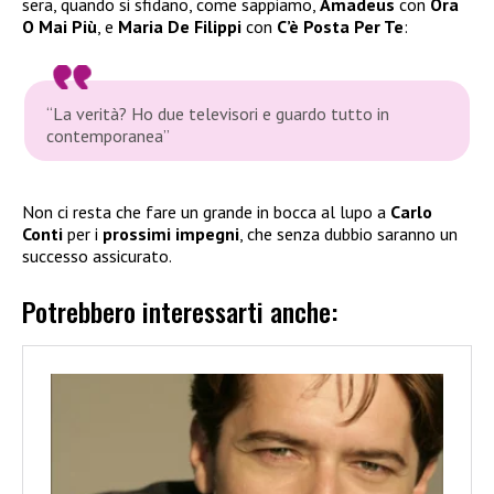
sera, quando si sfidano, come sappiamo,
Amadeus
con
Ora
O Mai Più
, e
Maria De Filippi
con
C’è Posta Per Te
:
“La verità? Ho due televisori e guardo tutto in
contemporanea”
Non ci resta che fare un grande in bocca al lupo a
Carlo
Conti
per i
prossimi impegni
, che senza dubbio saranno un
successo assicurato.
Potrebbero interessarti anche: