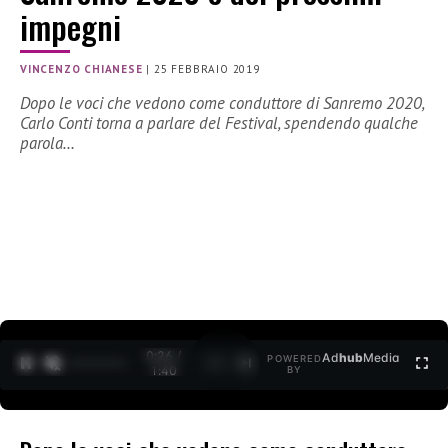
impegni
VINCENZO CHIANESE
|
25 FEBBRAIO 2019
Dopo le voci che vedono come conduttore di Sanremo 2020,
Carlo Conti torna a parlare del Festival, spendendo qualche
parola…
0:27 /
Ad
hub
Media
POWERED
1
/
2
1:40
BY