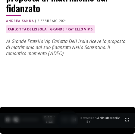
fidanzato
ANDREA SANNA
|
2 FEBBRAIO 2021
CARLOTTA DELL'ISOLA
GRANDE FRATELLO VIP 5
Al Grande Fratello Vip Carlotta Dell’Isola riceve la proposta
di matrimonio dal suo fidanzato Nello Sorrentino. Il
romantico momento (VIDEO)
0:12 /
Ad
hub
Media
POWERED
1
/
2
1:40
BY