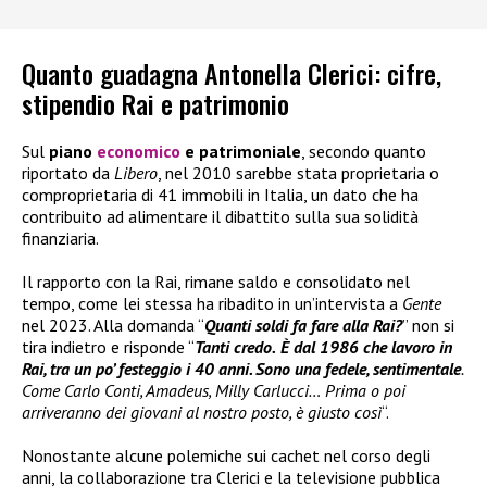
Quanto guadagna Antonella Clerici: cifre,
stipendio Rai e patrimonio
Sul
piano
economico
e patrimoniale
, secondo quanto
riportato da
Libero
, nel 2010 sarebbe stata proprietaria o
comproprietaria di 41 immobili in Italia, un dato che ha
contribuito ad alimentare il dibattito sulla sua solidità
finanziaria.
Il rapporto con la Rai, rimane saldo e consolidato nel
tempo, come lei stessa ha ribadito in un’intervista a
Gente
nel 2023. Alla domanda “
Quanti soldi fa fare alla Rai?
” non si
tira indietro e risponde “
Tanti credo.
È dal 1986 che lavoro in
Rai, tra un po’ festeggio i 40 anni. Sono una fedele, sentimentale
.
Come Carlo Conti, Amadeus, Milly Carlucci… Prima o poi
arriveranno dei giovani al nostro posto, è giusto così
“.
Nonostante alcune polemiche sui cachet nel corso degli
anni, la collaborazione tra Clerici e la televisione pubblica