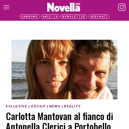
SANREMO
AMICI 24
NEWSLETTER
ABBONATI
ESCLUSIVE
|
GOSSIP
|
NEWS
|
REALITY
Carlotta Mantovan al fianco di
Antonella Clerici a Portobello