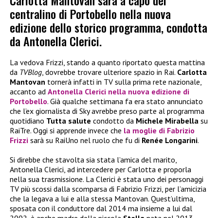
Carlotta Mantovan sarà a capo del
centralino di Portobello nella nuova
edizione dello storico programma, condotta
da Antonella Clerici.
La vedova Frizzi, stando a quanto riportato questa mattina
da
TVBlog
, dovrebbe trovare ulteriore spazio in Rai.
Carlotta
Mantovan
tornerà infatti in TV sulla prima rete nazionale,
accanto ad
Antonella Clerici
nella nuova edizione di
Portobello
. Già qualche settimana fa era stato annunciato
che l’ex giornalista di Sky avrebbe preso parte al programma
quotidiano
Tutta salute
condotto da
Michele Mirabella
su
RaiTre. Oggi si apprende invece che
la moglie di
Fabrizio
Frizzi
sarà su RaiUno nel ruolo che fu di
Renée Longarini
.
Si direbbe che stavolta sia stata l’amica del marito,
Antonella Clerici, ad intercedere per Carlotta e proporla
nella sua trasmissione. La Clerici è stata uno dei personaggi
TV più scossi dalla scomparsa di Fabrizio Frizzi, per l’amicizia
che la legava a lui e alla stessa Mantovan. Quest’ultima,
sposata con il conduttore dal 2014 ma insieme a lui dal