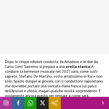
Dopo le cinque edizioni condotte da Amadeus e le due da
Carlo Conti Sanremo si prepara a una
svolta storica
. A
condurre la kermesse musicale nel 2027 sarà, come tutti
saprete, Stefano De Martino, volto amatissimo in Rai e non
solo. Spazio dunque ai giovani, con il conduttore napoletano
che dovrebbe portare una ventata d’aria fresca sul palco
dell’Ariston e chissà, magari qualche novità sorprendente. E’
ovviamente ancora presto per pensare a come sarà
Sanremo
il prossimo anno ma non è troppo presto per
ipotizzare invece chi potrebbe esserci sul palco ad affiancare