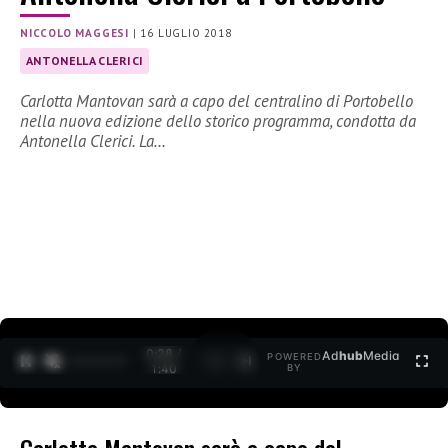
NICCOLO MAGGESI
|
16 LUGLIO 2018
ANTONELLA CLERICI
Carlotta Mantovan sarà a capo del centralino di Portobello
nella nuova edizione dello storico programma, condotta da
Antonella Clerici. La…
0:30 /
Ad
hub
Media
POWERED
1
/
2
1:40
BY