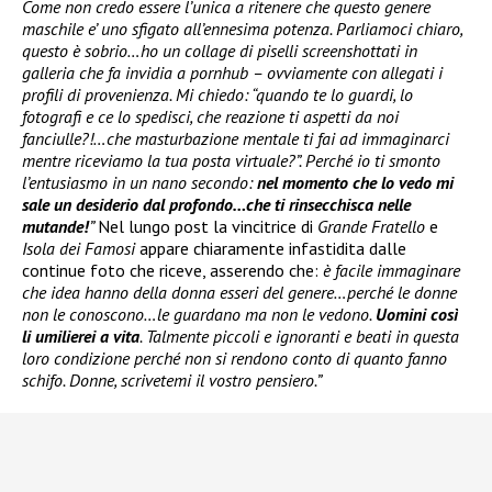
Come non credo essere l’unica a ritenere che questo genere
maschile e’ uno sfigato all’ennesima potenza. Parliamoci chiaro,
questo è sobrio…ho un collage di piselli screenshottati in
galleria che fa invidia a pornhub – ovviamente con allegati i
profili di provenienza. Mi chiedo: “quando te lo guardi, lo
fotografi e ce lo spedisci, che reazione ti aspetti da noi
fanciulle?!…che masturbazione mentale ti fai ad immaginarci
mentre riceviamo la tua posta virtuale?”. Perché io ti smonto
l’entusiasmo in un nano secondo:
nel momento che lo vedo mi
sale un desiderio dal profondo…che ti rinsecchisca nelle
mutande!
”
Nel lungo post la vincitrice di
Grande Fratello
e
Isola dei Famosi
appare chiaramente infastidita dalle
continue foto che riceve, asserendo che:
è facile immaginare
che idea hanno della donna esseri del genere…perché le donne
non le conoscono…le guardano ma non le vedono.
Uomini così
li umilierei a vita
. Talmente piccoli e ignoranti e beati in questa
loro condizione perché non si rendono conto di quanto fanno
schifo. Donne, scrivetemi il vostro pensiero.”