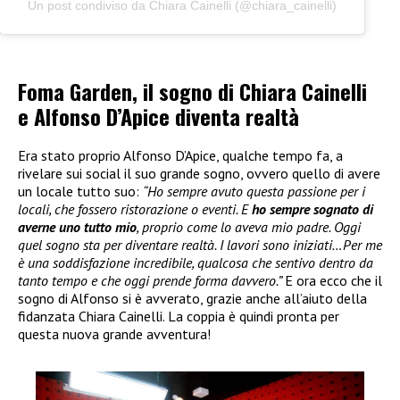
Un post condiviso da Chiara Cainelli (@chiara_cainelli)
Foma Garden, il sogno di Chiara Cainelli
e Alfonso D’Apice diventa realtà
Era stato proprio Alfonso D’Apice, qualche tempo fa, a
rivelare sui social il suo grande sogno, ovvero quello di avere
un locale tutto suo:
“Ho sempre avuto questa passione per i
locali, che fossero ristorazione o eventi. E
ho sempre sognato di
averne uno tutto mio
, proprio come lo aveva mio padre. Oggi
quel sogno sta per diventare realtà. I lavori sono iniziati…Per me
è una soddisfazione incredibile, qualcosa che sentivo dentro da
tanto tempo e che oggi prende forma davvero.”
E ora ecco che il
sogno di Alfonso si è avverato, grazie anche all’aiuto della
fidanzata Chiara Cainelli. La coppia è quindi pronta per
questa nuova grande avventura!