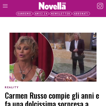
SANREMO
AMICI 24
NEWSLETTER
ABBONATI
REALITY
Carmen Russo compie gli anni e
fa una dolcissima sorpresa a