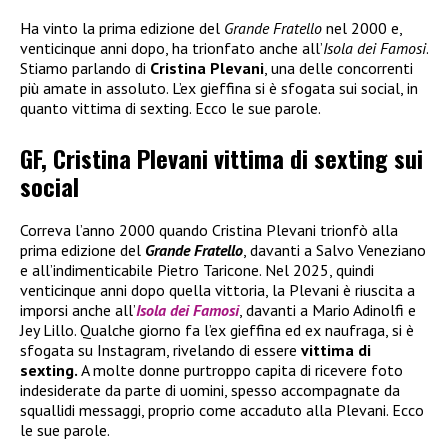
Ha vinto la prima edizione del
Grande Fratello
nel 2000 e,
venticinque anni dopo, ha trionfato anche all’
Isola dei Famosi
.
Stiamo parlando di
Cristina Plevani
, una delle concorrenti
più amate in assoluto. L’ex gieffina si è sfogata sui social, in
quanto vittima di sexting. Ecco le sue parole.
GF, Cristina Plevani vittima di sexting sui
social
Correva l’anno 2000 quando Cristina Plevani trionfò alla
prima edizione del
Grande Fratello
, davanti a Salvo Veneziano
e all’indimenticabile Pietro Taricone. Nel 2025, quindi
venticinque anni dopo quella vittoria, la Plevani è riuscita a
imporsi anche all’
Isola dei Famosi
, davanti a Mario Adinolfi e
Jey Lillo. Qualche giorno fa l’ex gieffina ed ex naufraga, si è
sfogata su Instagram, rivelando di essere
vittima di
sexting.
A molte donne purtroppo capita di ricevere foto
indesiderate da parte di uomini, spesso accompagnate da
squallidi messaggi, proprio come accaduto alla Plevani. Ecco
le sue parole.