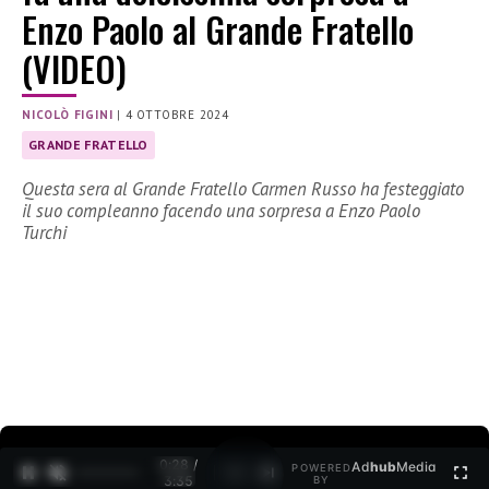
Enzo Paolo al Grande Fratello
(VIDEO)
NICOLÒ FIGINI
|
4 OTTOBRE 2024
GRANDE FRATELLO
Questa sera al Grande Fratello Carmen Russo ha festeggiato
il suo compleanno facendo una sorpresa a Enzo Paolo
Turchi
0:29 /
Ad
hub
Media
POWERED
1
/
2
3:35
BY