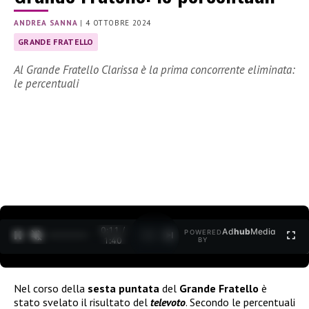
ANDREA SANNA
|
4 OTTOBRE 2024
GRANDE FRATELLO
Al Grande Fratello Clarissa è la prima concorrente eliminata:
le percentuali
0:12 /
Ad
hub
Media
POWERED
1
/
2
1:40
BY
Nel corso della
sesta puntata
del
Grande Fratello
è
stato svelato il risultato del
televoto
. Secondo le percentuali