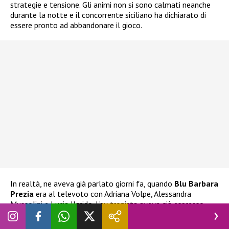
strategie e tensione. Gli animi non si sono calmati neanche
durante la notte e il concorrente siciliano ha dichiarato di
essere pronto ad abbandonare il gioco.
In realtà, ne aveva già parlato giorni fa, quando
Blu Barbara
Prezia
era al televoto con Adriana Volpe, Alessandra
Mussolini e Lucia Ilarido. L’ex tronista aveva già espresso
l’intenzione di ritirarsi
nel caso Blu fosse stata eliminata.
Ha espresso la stessa decisione anche alla stessa Prezia, che