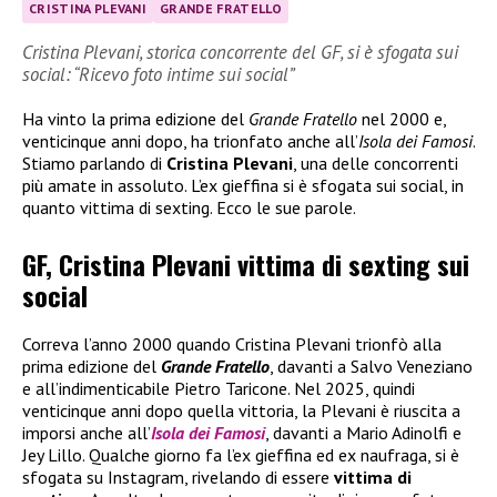
CRISTINA PLEVANI
GRANDE FRATELLO
Cristina Plevani, storica concorrente del GF, si è sfogata sui
social: “Ricevo foto intime sui social”
Ha vinto la prima edizione del
Grande Fratello
nel 2000 e,
venticinque anni dopo, ha trionfato anche all’
Isola dei Famosi
.
Stiamo parlando di
Cristina Plevani
, una delle concorrenti
più amate in assoluto. L’ex gieffina si è sfogata sui social, in
quanto vittima di sexting. Ecco le sue parole.
GF, Cristina Plevani vittima di sexting sui
social
Correva l’anno 2000 quando Cristina Plevani trionfò alla
prima edizione del
Grande Fratello
, davanti a Salvo Veneziano
e all’indimenticabile Pietro Taricone. Nel 2025, quindi
venticinque anni dopo quella vittoria, la Plevani è riuscita a
imporsi anche all’
Isola dei Famosi
, davanti a Mario Adinolfi e
Jey Lillo. Qualche giorno fa l’ex gieffina ed ex naufraga, si è
sfogata su Instagram, rivelando di essere
vittima di