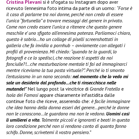
Cristina Plevani
si è sfogata su Instagram dopo aver
ricevuto l’ennesima foto intima da parte di un uomo:
“Forse è
il caso di parlarne tra noi donne, perché non credo di essere
l’unica “fortunella” a trovare messaggi del genere in privato.
Come non credo essere l’unica a ritenere che questo genere
maschile e’ uno sfigato all’ennesima potenza. Parliamoci chiaro,
questo è sobrio…ho un collage di piselli screenshottati in
galleria che fa invidia a pornhub – ovviamente con allegati i
profili di provenienza. Mi chiedo: “quando te lo guardi, lo
fotografi e ce lo spedisci, che reazione ti aspetti da noi
fanciulle?!…che masturbazione mentale ti fai ad immaginarci
mentre riceviamo la tua posta virtuale?”. Perché io ti smonto
l’entusiasmo in un nano secondo:
nel momento che lo vedo mi
sale un desiderio dal profondo…che ti rinsecchisca nelle
mutande!
”
Nel lungo post la vincitrice di
Grande Fratello
e
Isola dei Famosi
appare chiaramente infastidita dalle
continue foto che riceve, asserendo che:
è facile immaginare
che idea hanno della donna esseri del genere…perché le donne
non le conoscono…le guardano ma non le vedono.
Uomini così
li umilierei a vita
. Talmente piccoli e ignoranti e beati in questa
loro condizione perché non si rendono conto di quanto fanno
schifo. Donne, scrivetemi il vostro pensiero.”