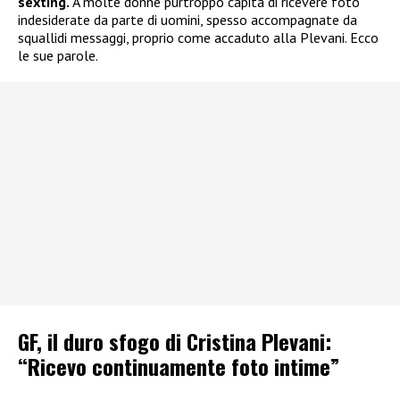
sexting.
A molte donne purtroppo capita di ricevere foto
indesiderate da parte di uomini, spesso accompagnate da
squallidi messaggi, proprio come accaduto alla Plevani. Ecco
le sue parole.
GF, il duro sfogo di Cristina Plevani:
“Ricevo continuamente foto intime”