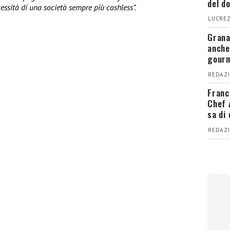
del d
essità di una società sempre più cashless”.
LUCREZ
Grana
anche
gour
REDAZI
Franc
Chef 
sa di
REDAZI