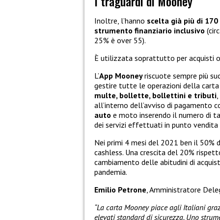
I traguardi di Mooney
Inoltre, l’hanno
scelta già più di 170
strumento finanziario inclusivo
(circ
25% è over 55).
È utilizzata soprattutto per acquisti 
L’
App Mooney
riscuote sempre più suc
gestire tutte le operazioni della cart
multe, bollette, bollettini e tributi
,
all’interno dell’avviso di pagamento 
auto
e moto inserendo il numero di ta
dei servizi effettuati in punto vendita 
Nei primi 4 mesi del 2021 ben il 50% d
cashless. Una crescita del 20% rispett
cambiamento delle abitudini di acquist
pandemia.
Emilio Petrone
, Amministratore Del
“La carta Mooney piace agli Italiani grazie
elevati standard di sicurezza. Uno stru