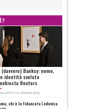
 È?
è (davvero) Banksy: nome,
 e identità svelata
’inchiesta Reuters
IA CIOTTI | 13 GIUGNO 2026
ma, chi è la fidanzata Lodovica
rini