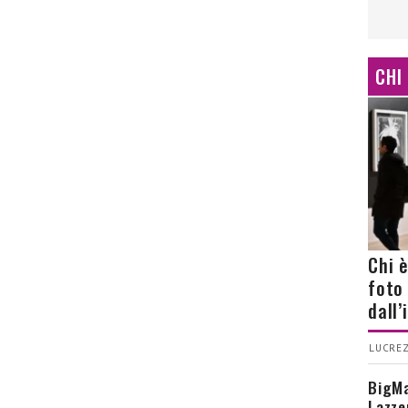
CHI
Chi 
foto
dall
LUCREZ
BigMa
Lazze