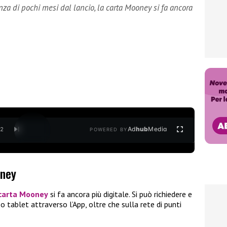
nza di pochi mesi dal lancio, la carta Mooney si fa ancora
Ad
hub
Media
/
2
POWERED BY
oney
 carta
Mooney
si fa ancora più digitale. Si può richiedere e
tablet attraverso l’App, oltre che sulla rete di punti