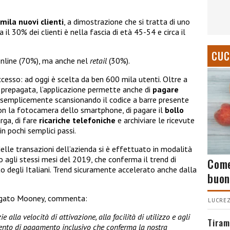
 mila nuovi clienti
, a dimostrazione che si tratta di uno
a il 30% dei clienti è nella fascia di età 45-54 e circa il
CUC
online (70%), ma anche nel
retail
(30%).
cesso: ad oggi è scelta da ben 600 mila utenti. Oltre a
a prepagata, l’applicazione permette anche di
pagare
 semplicemente scansionando il codice a barre presente
con la fotocamera dello smartphone, di pagare il
bollo
rga, di fare
ricariche telefoniche
e archiviare le ricevute
in pochi semplici passi.
elle transazioni dell’azienda si è effettuato in modalità
o agli stessi mesi del 2019, che conferma il trend di
Come
o degli Italiani. Trend sicuramente accelerato anche dalla
buon
egato Mooney, commenta:
LUCREZ
 alla velocità di attivazione, alla facilità di utilizzo e agli
Tiram
mento di pagamento inclusivo che conferma la nostra