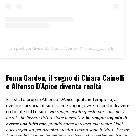
Un post condiviso da Chiara Cainelli (@chiara_cainelli)
Foma Garden, il sogno di Chiara Cainelli
e Alfonso D’Apice diventa realtà
Era stato proprio Alfonso D’Apice, qualche tempo fa, a
rivelare sui social il suo grande sogno, ovvero quello di avere
un locale tutto suo:
“Ho sempre avuto questa passione per i
locali, che fossero ristorazione o eventi. E
ho sempre sognato di
averne uno tutto mio
, proprio come lo aveva mio padre. Oggi
quel sogno sta per diventare realtà. I lavori sono iniziati…Per me
è una soddisfazione incredibile, qualcosa che sentivo dentro da