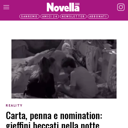
SANREMO
AMICI 24
NEWSLETTER
ABBONATI
REALITY
Carta, penna e nomination:
gieffini beccati nella notte,