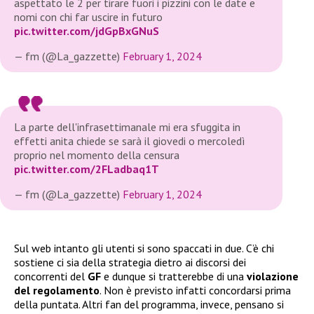
aspettato le 2 per tirare fuori i pizzini con le date e
nomi con chi far uscire in futuro
pic.twitter.com/jdGpBxGNuS
— fm (@La_gazzette)
February 1, 2024
La parte dell'infrasettimanale mi era sfuggita in
effetti anita chiede se sarà il giovedi o mercoledì
proprio nel momento della censura
pic.twitter.com/2FLadbaq1T
— fm (@La_gazzette)
February 1, 2024
Sul web intanto gli utenti si sono spaccati in due. C’è chi
sostiene ci sia della strategia dietro ai discorsi dei
concorrenti del
GF
e dunque si tratterebbe di una
violazione
del regolamento
. Non è previsto infatti concordarsi prima
della puntata. Altri fan del programma, invece, pensano si