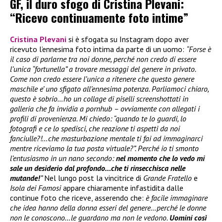
GF, il duro sfogo di Cristina Plevani:
“Ricevo continuamente foto intime”
Cristina Plevani
si è sfogata su Instagram dopo aver
ricevuto l’ennesima foto intima da parte di un uomo:
“Forse è
il caso di parlarne tra noi donne, perché non credo di essere
l’unica “fortunella” a trovare messaggi del genere in privato.
Come non credo essere l’unica a ritenere che questo genere
maschile e’ uno sfigato all’ennesima potenza. Parliamoci chiaro,
questo è sobrio…ho un collage di piselli screenshottati in
galleria che fa invidia a pornhub – ovviamente con allegati i
profili di provenienza. Mi chiedo: “quando te lo guardi, lo
fotografi e ce lo spedisci, che reazione ti aspetti da noi
fanciulle?!…che masturbazione mentale ti fai ad immaginarci
mentre riceviamo la tua posta virtuale?”. Perché io ti smonto
l’entusiasmo in un nano secondo:
nel momento che lo vedo mi
sale un desiderio dal profondo…che ti rinsecchisca nelle
mutande!
”
Nel lungo post la vincitrice di
Grande Fratello
e
Isola dei Famosi
appare chiaramente infastidita dalle
continue foto che riceve, asserendo che:
è facile immaginare
che idea hanno della donna esseri del genere…perché le donne
non le conoscono…le guardano ma non le vedono.
Uomini così