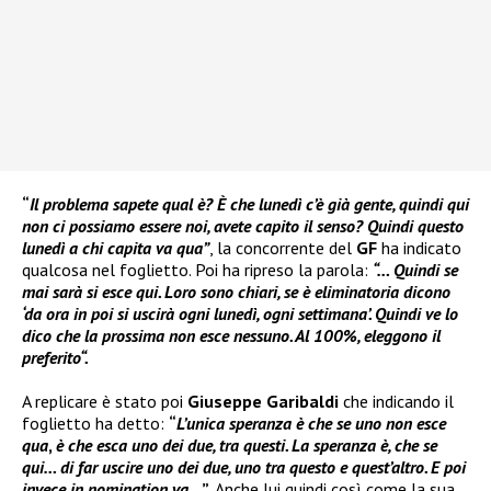
“
Il problema sapete qual è? È che lunedì c’è già gente, quindi qui
non ci possiamo essere noi, avete capito il senso? Quindi questo
lunedì a chi capita va qua”
, la concorrente del
GF
ha indicato
qualcosa nel foglietto. Poi ha ripreso la parola:
“… Quindi se
mai sarà si esce qui. Loro sono chiari, se è eliminatoria dicono
‘da ora in poi si uscirà ogni lunedì, ogni settimana’. Quindi ve lo
dico che la prossima non esce nessuno. Al 100%, eleggono il
preferito“.
A replicare è stato poi
Giuseppe Garibaldi
che indicando il
foglietto ha detto:
“
L’unica speranza è che se uno non esce
qua
,
è che esca uno dei due, tra questi. La speranza è, che se
qui… di far uscire uno dei due, uno tra questo e quest’altro. E poi
invece in nomination va…
”
. Anche lui quindi così come la sua