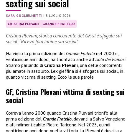
sexting sui social
SARA GUGLIELMETTI
|
8 LUGLIO 2026
CRISTINA PLEVANI
GRANDE FRATELLO
Cristina Plevani, storica concorrente del GF, si è sfogata sui
social: “Ricevo foto intime sui social”
Ha vinto la prima edizione del
Grande Fratello
nel 2000 e,
venticinque anni dopo, ha trionfato anche all’
Isola dei Famosi
.
Stiamo parlando di
Cristina Plevani
, una delle concorrenti
più amate in assoluto. L’ex gieffina si è sfogata sui social, in
quanto vittima di sexting. Ecco le sue parole.
GF, Cristina Plevani vittima di sexting sui
social
Correva l’anno 2000 quando Cristina Plevani trionfò alla
prima edizione del
Grande Fratello
, davanti a Salvo Veneziano
e all’indimenticabile Pietro Taricone. Nel 2025, quindi
venticinque anni dopo quella vittoria, la Plevani è riuscita a