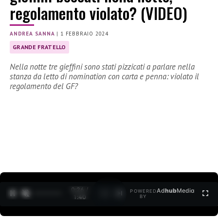
regolamento violato? (VIDEO)
ANDREA SANNA
|
1 FEBBRAIO 2024
GRANDE FRATELLO
Nella notte tre gieffini sono stati pizzicati a parlare nella
stanza da letto di nomination con carta e penna: violato il
regolamento del GF?
0:28 /
Ad
hub
Media
POWERED
1
/
2
1:40
BY