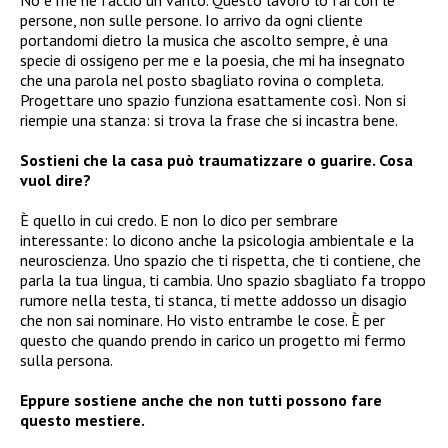
No e me ne faccio un vanto. Questo lavoro lo fai con le
persone, non sulle persone. Io arrivo da ogni cliente
portandomi dietro la musica che ascolto sempre, è una
specie di ossigeno per me e la poesia, che mi ha insegnato
che una parola nel posto sbagliato rovina o completa.
Progettare uno spazio funziona esattamente così. Non si
riempie una stanza: si trova la frase che si incastra bene.
Sostieni che la casa può traumatizzare o guarire. Cosa
vuol dire?
È quello in cui credo. E non lo dico per sembrare
interessante: lo dicono anche la psicologia ambientale e la
neuroscienza. Uno spazio che ti rispetta, che ti contiene, che
parla la tua lingua, ti cambia. Uno spazio sbagliato fa troppo
rumore nella testa, ti stanca, ti mette addosso un disagio
che non sai nominare. Ho visto entrambe le cose. È per
questo che quando prendo in carico un progetto mi fermo
sulla persona.
Eppure sostiene anche che non tutti possono fare
questo mestiere.