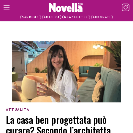
SANREMO
AMICI 24
NEWSLETTER
ABBONATI
ATTUALITÀ
La casa ben progettata può
curare? Secondo l’architetta