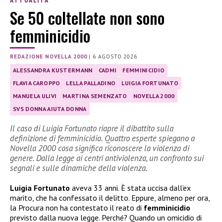
ATTUALITÀ
Se 50 coltellate non sono
femminicidio
REDAZIONE NOVELLA 2000
|
6 AGOSTO 2026
ALESSANDRA KUSTERMANN
CADMI
FEMMINICIDIO
FLAVIA CAROPPO
LELLA PALLADINO
LUIGIA FORTUNATO
MANUELA ULIVI
MARTINA SEMENZATO
NOVELLA 2000
SVS DONNA AIUTA DONNA
Il caso di Luigia Fortunato riapre il dibattito sulla
definizione di femminicidio. Quattro esperte spiegano a
Novella 2000 cosa significa riconoscere la violenza di
genere. Dalla legge ai centri antiviolenza, un confronto sui
segnali e sulle dinamiche della violenza.
Luigia Fortunato
aveva 33 anni. È stata uccisa dall’ex
marito, che ha confessato il delitto. Eppure, almeno per ora,
la Procura non ha contestato il reato di
femminicidio
previsto dalla nuova legge. Perché? Quando un omicidio di