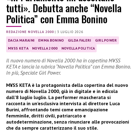
tutti». Debutta anche “Novella
Politica” con Emma Bonino
REDAZIONE NOVELLA 2000
|
3 LUGLIO 2026
DACIA MARAINI
EMMA BONINO
GILDA FALERI
GIRL POWER
M¥SS KETA
NOVELLA 2000
NOVELLA POLITICA
Il nuovo numero di Novella 2000 ha in copertina M¥SS
KETA e lancia la rubrica “Novella Politica” con Emma Bonino.
In più, Speciale Girl Power.
M¥SS KETA è la protagonista della copertina del nuovo
numero di Novella 2000, già in digitale e in edicola
dall’8 luglio luglio. La performer mascherata si
racconta in un’esclusiva intervista al direttore Luca
Burini, affrontando temi come emancipazione
femminile, diritti civili, patriarcato e
autodeterminazione, senza rinunciare alle provocazioni
che da sempre caratterizzano il suo stile.