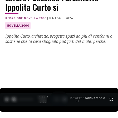
Ippolita Curto sì
REDAZIONE NOVELLA 2000
|
8 MAGGIO 2026
NOVELLA 2000
Ippolita Curto, architetta, progetta spazi da più di vent’anni e
sostiene che la casa sbagliata può farti del male: perché.
0:30 /
Ad
hub
Media
POWERED
1
/
2
3:35
BY