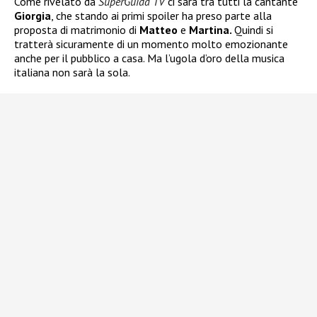
Come rivelato da
SuperGuida TV
ci sarà tra tutti la cantante
Giorgia
, che stando ai primi spoiler ha preso parte alla
proposta di matrimonio di
Matteo
e
Martina.
Quindi si
tratterà sicuramente di un momento molto emozionante
anche per il pubblico a casa. Ma l’ugola d’oro della musica
italiana non sarà la sola.