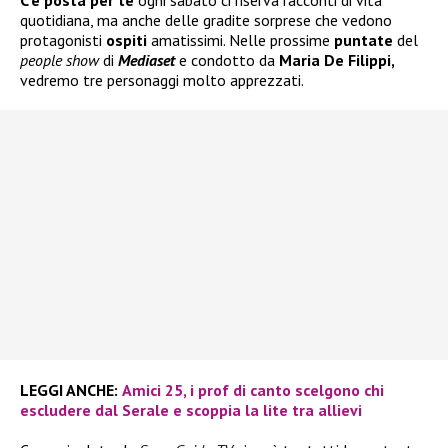
C’è posta per te
ogni sabato ci riserva racconti di vita
quotidiana, ma anche delle gradite sorprese che vedono
protagonisti
ospiti
amatissimi. Nelle prossime
puntate
del
people show
di
Mediaset
e condotto da
Maria De Filippi,
vedremo tre personaggi molto apprezzati.
LEGGI ANCHE:
Amici 25, i prof di canto scelgono chi
escludere dal Serale e scoppia la lite tra allievi