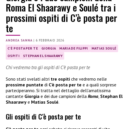
Roma El Shaarawy e Soulé tra i
prossimi ospiti di C’è posta per
te
ANDREA SANNA
|
6 FEBBRAIO 2026
C'È POSTA PER TE
GIORGIA
MARIA DE FILIPPI
MATIAS SOULÉ
OSPITI
STEPHAN EL SHAARAWY
Chi vedremo tra gli ospiti di C’è posta per te
Sono stati svelati altri
tre ospiti
che vedremo nelle
prossime puntate
di
C’è posta per te
e a quali sorprese
parteciperanno. Si tratta nel dettaglio dell’amatissima
cantante
Giorgia
e dei due campioni della
Roma
,
Stephan El
Shaarawy
e
Matias Soulé
.
Gli ospiti di C’è posta per te