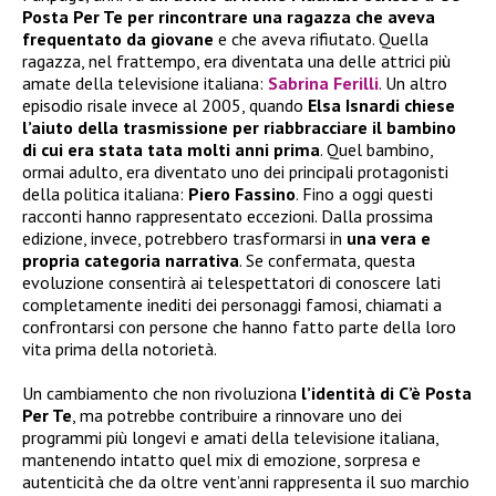
Posta Per Te per rincontrare una ragazza che aveva
frequentato da giovane
e che aveva rifiutato. Quella
ragazza, nel frattempo, era diventata una delle attrici più
amate della televisione italiana:
Sabrina Ferilli
. Un altro
episodio risale invece al 2005, quando
Elsa Isnardi chiese
l’aiuto della trasmissione per riabbracciare il bambino
di cui era stata tata molti anni prima
. Quel bambino,
ormai adulto, era diventato uno dei principali protagonisti
della politica italiana:
Piero Fassino
. Fino a oggi questi
racconti hanno rappresentato eccezioni. Dalla prossima
edizione, invece, potrebbero trasformarsi in
una vera e
propria categoria narrativa
. Se confermata, questa
evoluzione consentirà ai telespettatori di conoscere lati
completamente inediti dei personaggi famosi, chiamati a
confrontarsi con persone che hanno fatto parte della loro
vita prima della notorietà.
Un cambiamento che non rivoluziona
l’identità di C’è Posta
Per Te
, ma potrebbe contribuire a rinnovare uno dei
programmi più longevi e amati della televisione italiana,
mantenendo intatto quel mix di emozione, sorpresa e
autenticità che da oltre vent’anni rappresenta il suo marchio