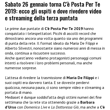
Sabato 26 gennaio torna C’è Posta Per Te
2019: ecco gli ospiti e dove rivedere video
e streaming della terza puntata
Le prime due puntate di
C’è Posta Per Te 2019
hanno
conquistato i telespettatori. Picchi di ascolti record che
dimostrano ancora una volta quanto sia uno dei programmi
di punta della rete. Il format ideato da Maria De Filippi e
Alberto Silvestri, nonostante siano numerosi anni di messa in
onda, continua a riscuotere successo.
Anche quest’anno vediamo protagonisti personaggi comuni
intenti a risolvere i loro problemi personali, ma anche
numerose sorprese.
L’attesa di rivedere la trasmissione di
Maria De Filippi
e i
suoi ospiti era davvero tanta. E se doveste perdervi
qualcosa, nessuna paura, ci sono sempre video e streaming a
portata di mano.
Mediaset è dunque soddisfatta degli ottimi numeri del fine
settimana che la rete sta ottenendo grazie a
Barbara
d’Urso
con
Domenica Live
e
La Dottoressa Giò
, ma anche a
C’è