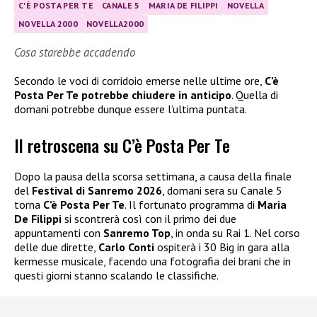
C'È POSTA PER TE
CANALE 5
MARIA DE FILIPPI
NOVELLA
NOVELLA 2000
NOVELLA2000
Cosa starebbe accadendo
Secondo le voci di corridoio emerse nelle ultime ore,
C’è
Posta Per Te potrebbe chiudere in anticipo
. Quella di
domani potrebbe dunque essere l’ultima puntata.
Il retroscena su C’è Posta Per Te
Dopo la pausa della scorsa settimana, a causa della finale
del
Festival di Sanremo 2026
, domani sera su Canale 5
torna
C’è Posta Per Te
. Il fortunato programma di
Maria
De Filippi
si scontrerà così con il primo dei due
appuntamenti con
Sanremo Top
, in onda su Rai 1. Nel corso
delle due dirette,
Carlo Conti
ospiterà i 30 Big in gara alla
kermesse musicale, facendo una fotografia dei brani che in
questi giorni stanno scalando le classifiche.