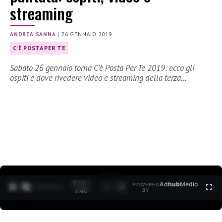
streaming
ANDREA SANNA
|
26 GENNAIO 2019
C'È POSTA PER TE
Sabato 26 gennaio torna C’è Posta Per Te 2019: ecco gli
ospiti e dove rivedere video e streaming della terza…
0:15 /
Ad
hub
Media
POWERED
1
/
2
1:40
BY