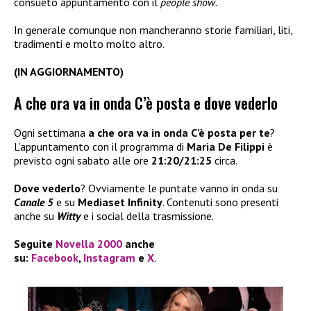
consueto appuntamento con il
people show.
In generale comunque non mancheranno storie familiari, liti,
tradimenti e molto molto altro.
(IN AGGIORNAMENTO)
A che ora va in onda C’è posta e dove vederlo
Ogni settimana
a che ora va in onda C’è posta per te
?
L’appuntamento con il programma di
Maria De Filippi
è
previsto ogni sabato alle ore
21:20/21:25
circa.
Dove vederlo
? Ovviamente le puntate vanno in onda su
Canale 5
e su
Mediaset Infinity
. Contenuti sono presenti
anche su
Witty
e i social della trasmissione.
Seguite
Novella 2000
anche
su:
Facebook
,
Instagram
e
X
.