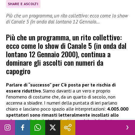
SHARE E ASCOLTI
Più che un programma, un rito collettivo: ecco come lo show
di Canale 5 (in onda dal lontano 12 Gennaio…
Più che un programma, un rito collettivo:
ecco come lo show di Canale 5 (in onda dal
lontano 12 Gennaio 2000), continua a
dominare gli ascolti con numeri da
capogiro
Parlare di “successo” per C’è posta per te rischia di
essere riduttivo
. Siamo davanti a un vero e proprio
fenomeno di costume che, da un quarto di secolo, non
accenna a sbiadire. I numeri della puntata di ieri parlano
chiaro e lasciano poco spazio alle interpretazioni:
4.005.000
spettatori sono rimasti letteralmente incollati allo
schermo
, blindando la leadership assoluta del sabato sera.
Mentre le altre reti annaspano nel tentativo di intercettare
il gusto del pubblico,
Maria De Filippi naviga in acque