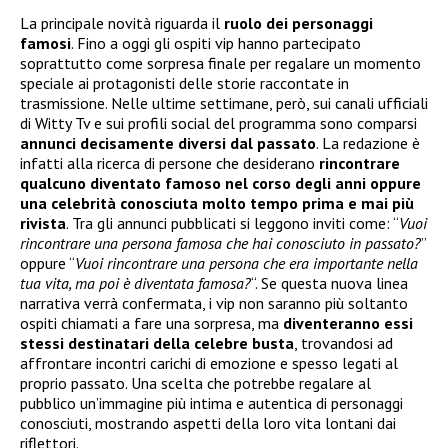
La principale novità riguarda il
ruolo dei personaggi
famosi
. Fino a oggi gli ospiti vip hanno partecipato
soprattutto come sorpresa finale per regalare un momento
speciale ai protagonisti delle storie raccontate in
trasmissione. Nelle ultime settimane, però, sui canali ufficiali
di Witty Tv e sui profili social del programma sono comparsi
annunci decisamente diversi dal passato
. La redazione è
infatti alla ricerca di persone che desiderano
rincontrare
qualcuno diventato famoso nel corso degli anni oppure
una celebrità conosciuta molto tempo prima e mai più
rivista
. Tra gli annunci pubblicati si leggono inviti come: “
Vuoi
rincontrare una persona famosa che hai conosciuto in passato?
”
oppure “
Vuoi rincontrare una persona che era importante nella
tua vita, ma poi è diventata famosa?
“. Se questa nuova linea
narrativa verrà confermata, i vip non saranno più soltanto
ospiti chiamati a fare una sorpresa, ma
diventeranno essi
stessi destinatari della celebre busta
, trovandosi ad
affrontare incontri carichi di emozione e spesso legati al
proprio passato. Una scelta che potrebbe regalare al
pubblico un’immagine più intima e autentica di personaggi
conosciuti, mostrando aspetti della loro vita lontani dai
riflettori.