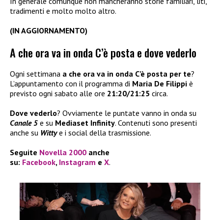
In generale comunque non mancheranno storie familiari, liti,
tradimenti e molto molto altro.
(IN AGGIORNAMENTO)
A che ora va in onda C’è posta e dove vederlo
Ogni settimana
a che ora va in onda C’è posta per te
?
L’appuntamento con il programma di
Maria De Filippi
è
previsto ogni sabato alle ore
21:20/21:25
circa.
Dove vederlo
? Ovviamente le puntate vanno in onda su
Canale 5
e su
Mediaset Infinity
. Contenuti sono presenti
anche su
Witty
e i social della trasmissione.
Seguite
Novella 2000
anche
su:
Facebook
,
Instagram
e
X
.