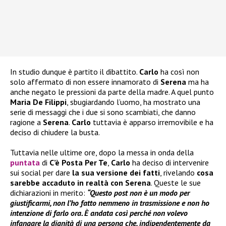
In studio dunque è partito il dibattito.
Carlo
ha così non
solo affermato di non essere innamorato di
Serena
ma ha
anche negato le pressioni da parte della madre. A quel punto
Maria De Filippi
, sbugiardando l’uomo, ha mostrato una
serie di messaggi che i due si sono scambiati, che danno
ragione a
Serena
.
Carlo
tuttavia è apparso irremovibile e ha
deciso di chiudere la busta.
Tuttavia nelle ultime ore, dopo la messa in onda della
puntata
di
C’è Posta Per Te
,
Carlo
ha deciso di intervenire
sui social per dare
la sua versione dei fatti
, rivelando
cosa
sarebbe accaduto in realtà con Serena
. Queste le sue
dichiarazioni in merito:
“Questo post non è un modo per
giustificarmi, non l’ho fatto nemmeno in trasmissione e non ho
intenzione di farlo ora. È andata così perché non volevo
infangare la dignità di una persona che, indipendentemente da