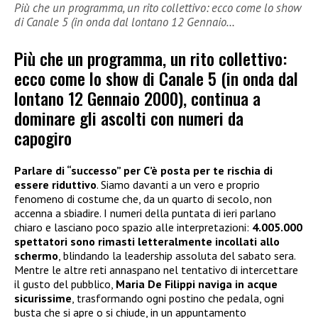
Più che un programma, un rito collettivo: ecco come lo show
di Canale 5 (in onda dal lontano 12 Gennaio…
Più che un programma, un rito collettivo:
ecco come lo show di Canale 5 (in onda dal
lontano 12 Gennaio 2000), continua a
dominare gli ascolti con numeri da
capogiro
Parlare di “successo” per C’è posta per te rischia di
essere riduttivo
. Siamo davanti a un vero e proprio
fenomeno di costume che, da un quarto di secolo, non
accenna a sbiadire. I numeri della puntata di ieri parlano
chiaro e lasciano poco spazio alle interpretazioni:
4.005.000
spettatori sono rimasti letteralmente incollati allo
schermo
, blindando la leadership assoluta del sabato sera.
Mentre le altre reti annaspano nel tentativo di intercettare
il gusto del pubblico,
Maria De Filippi naviga in acque
sicurissime
, trasformando ogni postino che pedala, ogni
busta che si apre o si chiude, in un appuntamento