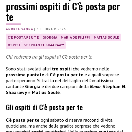
prossimi ospiti di C’è posta per
te
ANDREA SANNA
|
6 FEBBRAIO 2026
C'È POSTA PER TE
GIORGIA
MARIA DE FILIPPI
MATIAS SOULÉ
OSPITI
STEPHAN EL SHAARAWY
Chi vedremo tra gli ospiti di C’è posta per te
Sono stati svelati altri
tre ospiti
che vedremo nelle
prossime puntate
di
C’è posta per te
e a quali sorprese
parteciperanno. Si tratta nel dettaglio dell’amatissima
cantante
Giorgia
e dei due campioni della
Roma
,
Stephan El
Shaarawy
e
Matias Soulé
.
Gli ospiti di C’è posta per te
C’è posta per te
ogni sabato ci riserva racconti di vita
quotidiana, ma anche delle gradite sorprese che vedono
protagonisti
ospiti
amatissimi. Nelle prossime
puntate
del