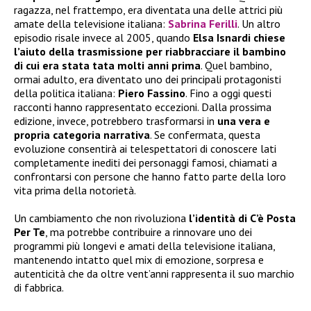
ragazza, nel frattempo, era diventata una delle attrici più
amate della televisione italiana:
Sabrina Ferilli
. Un altro
episodio risale invece al 2005, quando
Elsa Isnardi chiese
l’aiuto della trasmissione per riabbracciare il bambino
di cui era stata tata molti anni prima
. Quel bambino,
ormai adulto, era diventato uno dei principali protagonisti
della politica italiana:
Piero Fassino
. Fino a oggi questi
racconti hanno rappresentato eccezioni. Dalla prossima
edizione, invece, potrebbero trasformarsi in
una vera e
propria categoria narrativa
. Se confermata, questa
evoluzione consentirà ai telespettatori di conoscere lati
completamente inediti dei personaggi famosi, chiamati a
confrontarsi con persone che hanno fatto parte della loro
vita prima della notorietà.
Un cambiamento che non rivoluziona
l’identità di C’è Posta
Per Te
, ma potrebbe contribuire a rinnovare uno dei
programmi più longevi e amati della televisione italiana,
mantenendo intatto quel mix di emozione, sorpresa e
autenticità che da oltre vent’anni rappresenta il suo marchio
di fabbrica.