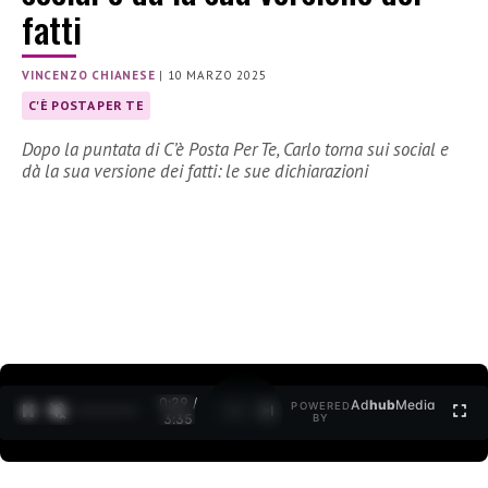
fatti
VINCENZO CHIANESE
|
10 MARZO 2025
C'È POSTA PER TE
Dopo la puntata di C’è Posta Per Te, Carlo torna sui social e
dà la sua versione dei fatti: le sue dichiarazioni
0:30 /
Ad
hub
Media
POWERED
1
/
2
3:35
BY