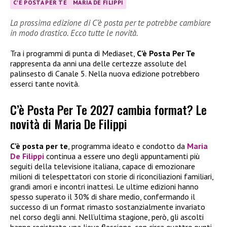
C'È POSTA PER TE
MARIA DE FILIPPI
La prossima edizione di C’è posta per te potrebbe cambiare
in modo drastico. Ecco tutte le novità.
Tra i programmi di punta di Mediaset,
C’è Posta Per Te
rappresenta da anni una delle certezze assolute del
palinsesto di Canale 5. Nella nuova edizione potrebbero
esserci tante novità.
C’è Posta Per Te 2027 cambia format? Le
novità di Maria De Filippi
C’è posta per te
, programma ideato e condotto da
Maria
De Filippi
continua a essere uno degli appuntamenti più
seguiti della televisione italiana, capace di emozionare
milioni di telespettatori con storie di riconciliazioni familiari,
grandi amori e incontri inattesi. Le ultime edizioni hanno
spesso superato il 30% di share medio, confermando il
successo di un format rimasto sostanzialmente invariato
nel corso degli anni. Nell’ultima stagione, però, gli ascolti
hanno registrato una lieve flessione, con circa quattro punti