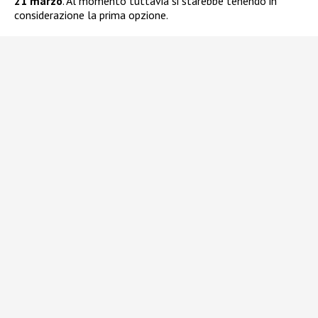
21 marzo
. Al momento tuttavia si starebbe tenendo in
considerazione la prima opzione.