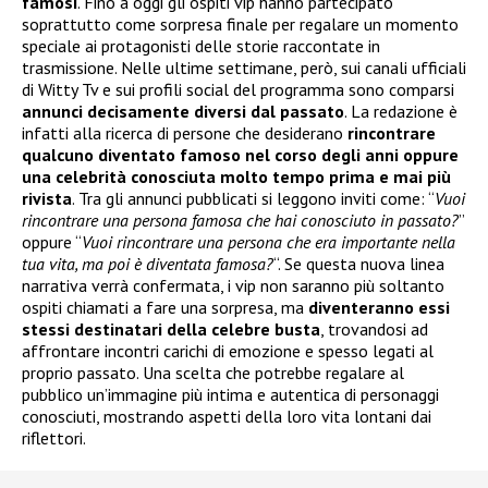
famosi
. Fino a oggi gli ospiti vip hanno partecipato
soprattutto come sorpresa finale per regalare un momento
speciale ai protagonisti delle storie raccontate in
trasmissione. Nelle ultime settimane, però, sui canali ufficiali
di Witty Tv e sui profili social del programma sono comparsi
annunci decisamente diversi dal passato
. La redazione è
infatti alla ricerca di persone che desiderano
rincontrare
qualcuno diventato famoso nel corso degli anni oppure
una celebrità conosciuta molto tempo prima e mai più
rivista
. Tra gli annunci pubblicati si leggono inviti come: “
Vuoi
rincontrare una persona famosa che hai conosciuto in passato?
”
oppure “
Vuoi rincontrare una persona che era importante nella
tua vita, ma poi è diventata famosa?
“. Se questa nuova linea
narrativa verrà confermata, i vip non saranno più soltanto
ospiti chiamati a fare una sorpresa, ma
diventeranno essi
stessi destinatari della celebre busta
, trovandosi ad
affrontare incontri carichi di emozione e spesso legati al
proprio passato. Una scelta che potrebbe regalare al
pubblico un’immagine più intima e autentica di personaggi
conosciuti, mostrando aspetti della loro vita lontani dai
riflettori.