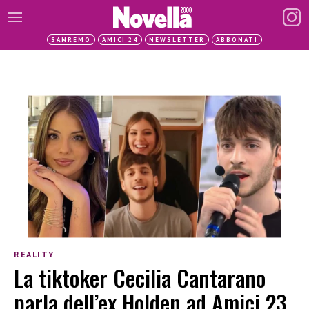
SANREMO
AMICI 24
NEWSLETTER
ABBONATI
REALITY
La tiktoker Cecilia Cantarano
parla dell’ex Holden ad Amici 23