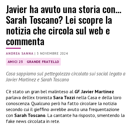
Javier ha avuto una storia con…
Sarah Toscano? Lei scopre la
notizia che circola sul web e
commenta
ANDREA SANNA
|
3 NOVEMBRE 2024
AMICI 23
GRANDE FRATELLO
Cosa sappiamo sul pettegolezzo circolato sui social legato a
Javier Martinez e Sarah Toscano
C’è stato un gran bel malinteso al
GF
.
Javier Martinez
parlava dell’ex tronista
Sara Tozzi
nella Casa e della loro
conoscenza. Qualcuno però ha fatto circolare la notizia
secondo cui il gieffino avrebbe avuto una frequentazione
con
Sarah Toscano
. La cantante ha risposto, smentendo la
fake news circolata in rete.