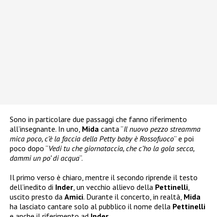
Sono in particolare due passaggi che fanno riferimento
all’insegnante. In uno,
Mida
canta “
Il nuovo pezzo streamma
mica poco, c’è la faccia della Petty baby è Rossofuoco
” e poi
poco dopo “
Vedi tu che giornataccia, che c’ho la gola secca,
dammi un po’ di acqua
“.
Il primo verso è chiaro, mentre il secondo riprende il testo
dell’inedito di
Inder
, un vecchio allievo della
Pettinelli
,
uscito presto da
Amici
. Durante il concerto, in realtà,
Mida
ha lasciato cantare solo al pubblico il nome della
Pettinelli
e anche il riferimento ad
Inder
.