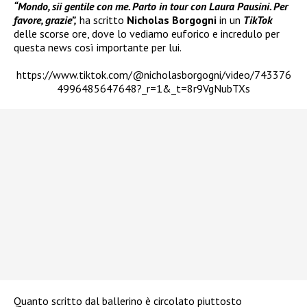
“Mondo, sii gentile con me. Parto in tour con Laura Pausini. Per
favore, grazie”,
ha scritto
Nicholas Borgogni
in un
TikTok
delle scorse ore, dove lo vediamo euforico e incredulo per
questa news così importante per lui.
https://www.tiktok.com/@nicholasborgogni/video/743376
4996485647648?_r=1&_t=8r9VgNubTXs
Quanto scritto dal ballerino è circolato piuttosto