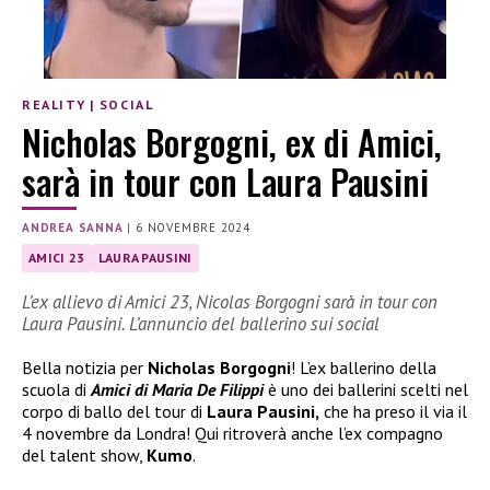
REALITY
|
SOCIAL
Nicholas Borgogni, ex di Amici,
sarà in tour con Laura Pausini
ANDREA SANNA
|
6 NOVEMBRE 2024
AMICI 23
LAURA PAUSINI
L’ex allievo di Amici 23, Nicolas Borgogni sarà in tour con
Laura Pausini. L’annuncio del ballerino sui social
Bella notizia per
Nicholas Borgogni
! L’ex ballerino della
scuola di
Amici di Maria De Filippi
è uno dei ballerini scelti nel
corpo di ballo del tour di
Laura Pausini,
che ha preso il via il
4 novembre da Londra! Qui ritroverà anche l’ex compagno
del talent show,
Kumo
.