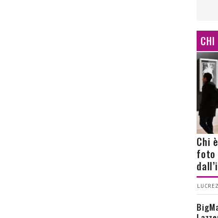
CHI
Chi 
foto
dall
LUCREZ
BigMa
Lazze