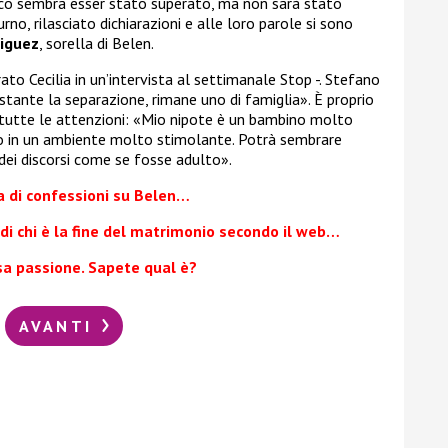
cco sembra esser stato superato, ma non sarà stato
rno, rilasciato dichiarazioni e alle loro parole si sono
riguez
, sorella di Belen.
ato Cecilia in un’intervista al settimanale Stop -. Stefano
ostante la separazione, rimane uno di famiglia». È proprio
o tutte le attenzioni: «Mio nipote è un bambino molto
ato in un ambiente molto stimolante. Potrà sembrare
 dei discorsi come se fosse adulto».
a di confessioni su Belen…
di chi è la fine del matrimonio secondo il web…
sa passione. Sapete qual è?
AVANTI