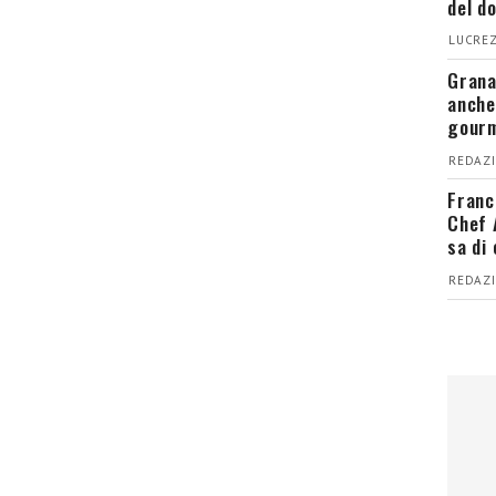
del d
LUCREZ
Grana
anche
gour
REDAZI
Franc
Chef 
sa di
REDAZI