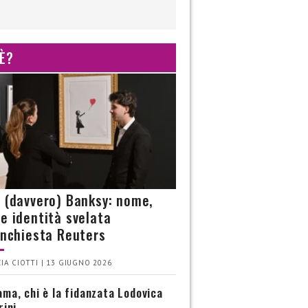
 È?
è (davvero) Banksy: nome,
 e identità svelata
’inchiesta Reuters
IA CIOTTI | 13 GIUGNO 2026
ma, chi è la fidanzata Lodovica
rini