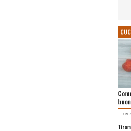
CUC
Come
buon
LUCREZ
Tiram