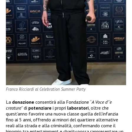
Franco Ricciardi al Celebration Summer Party
La
donazione
consentirà alla Fondazione “
A Voce d’ ‘e
creature
” di
potenziare
i propri
laboratori
, oltre che
quest’anno favorire una nuova classe quella dell’infanzia
fino ai 5 anni, offrendo ai minori del quartiere alternative
reali alla strada e alla criminalità, confermando come il
binomio tra entertainment e charity possa rappresentare un