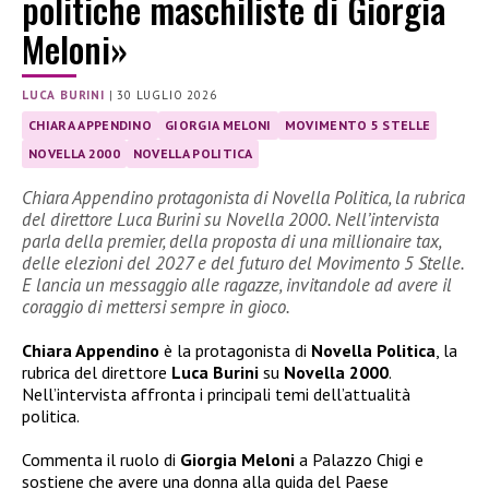
politiche maschiliste di Giorgia
Meloni»
LUCA BURINI
|
30 LUGLIO 2026
CHIARA APPENDINO
GIORGIA MELONI
MOVIMENTO 5 STELLE
NOVELLA 2000
NOVELLA POLITICA
Chiara Appendino protagonista di Novella Politica, la rubrica
del direttore Luca Burini su Novella 2000. Nell’intervista
parla della premier, della proposta di una millionaire tax,
delle elezioni del 2027 e del futuro del Movimento 5 Stelle.
E lancia un messaggio alle ragazze, invitandole ad avere il
coraggio di mettersi sempre in gioco.
Chiara Appendino
è la protagonista di
Novella Politica
, la
rubrica del direttore
Luca Burini
su
Novella 2000
.
Nell’intervista affronta i principali temi dell’attualità
politica.
Commenta il ruolo di
Giorgia Meloni
a Palazzo Chigi e
sostiene che avere una donna alla guida del Paese