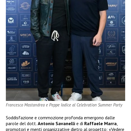
Francesco Mastandrea e Peppe Iodice al Celebration Summer Party
Soddisfazione e commozione profonda emergono dalle
parole del dott.
Antonio Savanelli
e di
Raffaele
Marra
,
promotori e menti organizzative dietro al progetto: «Vedere