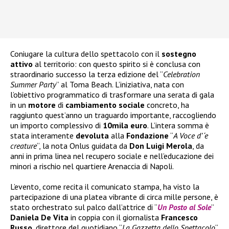
Coniugare la cultura dello spettacolo con il
sostegno
attivo
al territorio: con questo spirito si è conclusa con
straordinario successo la terza edizione del “
Celebration
Summer Party
” al Toma Beach. L’iniziativa, nata con
l’obiettivo programmatico di trasformare una serata di gala
in un
motore
di
cambiamento
sociale
concreto, ha
raggiunto quest’anno un traguardo importante, raccogliendo
un importo complessivo di
10mila
euro
. L’intera somma è
stata interamente
devoluta
alla
Fondazione
“
A Voce d’ ‘e
creature
“, la nota Onlus guidata da
Don Luigi Merola
, da
anni in prima linea nel recupero sociale e nell’educazione dei
minori a rischio nel quartiere Arenaccia di Napoli.
L’evento, come recita il comunicato stampa, ha visto la
partecipazione di una platea vibrante di circa mille persone, è
stato orchestrato sul palco dall’attrice di “
Un Posto al Sole
”
Daniela De Vita
in coppia con il giornalista
Francesco
Russo
, direttore del quotidiano “
La Gazzetta dello Spettacolo
“.