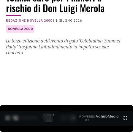
rischio di Don Luigi Merola
REDAZIONE NOVELLA 2000
|
1 GIUGNO 2026
NOVELLA 2000
La terza edizione dell’evento di gala “Celebration Summer
Party” trasforma l’intrattenimento in impatto sociale
concreto.
0:30 /
Ad
hub
Media
POWERED
1
/
2
3:35
BY