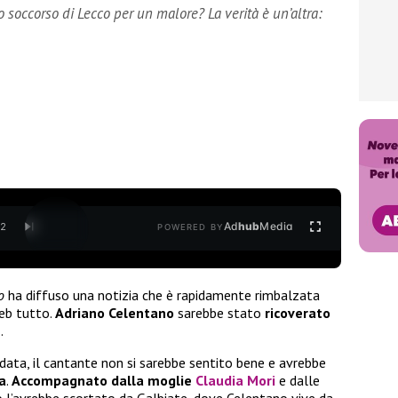
 soccorso di Lecco per un malore? La verità è un’altra:
Ad
hub
Media
/
2
POWERED BY
o
ha diffuso una notizia che è rapidamente rimbalzata
Web tutto.
Adriano Celentano
sarebbe stato
ricoverato
e
.
data, il cantante non si sarebbe sentito bene e avrebbe
a
.
Accompagnato dalla moglie
Claudia Mori
e dalle
o l’avrebbe scortato da Galbiate, dove Celentano vive da