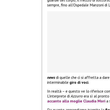
sempre, fino all’Ospedale Manzoni di 
news
di quelle che ci si affretta a dar
interminabile
giro di voci
.
In realtà – e questo ve lo riferisce c
L’interprete di
Azzurro
era sì al pront
accanto alla moglie
Claudia Mori
a 
Da quanto apprendiamo tramite la
fi