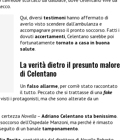
Lecco.
Qui, diversi
testimoni
hanno affermato di
averlo visto scendere dall’ambulanza e
accompagnare presso il pronto soccorso. Fatti i
dovuti
accertamenti
, Celentano sarebbe poi
fortunatamente
tornato a casa in buona
salute
.
La verità dietro il presunto malore
di Celentano
Un
falso allarme
, per com’è stato raccontato
il tutto. Peccato che si trattasse di una
fake
e visti i protagonisti, ma che sono alterate da un
on certezza
Novella
–
Adriano Celentano sta benissimo
.
o soccorso dell’Ospedale Manzoni, ma perché è rimasto
seguito di un banale
tamponamento
.
glia Rosita
, contattata dal direttore di
Novella
Roberto