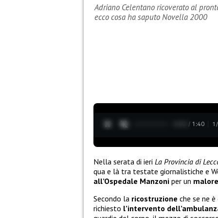
Adriano Celentano ricoverato al pronto
ecco cosa ha saputo Novella 2000
0:04 / 1:40
1
Nella serata di ieri
La Provincia di Lecc
qua e là tra testate giornalistiche e 
all’Ospedale Manzoni
per un
malor
Secondo la
ricostruzione
che se ne è 
richiesto
l’intervento dell’ambulanz
guardie del corpo, il mezzo di soccors