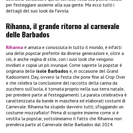
per festeggiare assieme alla sua gente. Ma ecco tutti i
dettagli del suo look da favola.
Rihanna, il grande ritorno al carnevale
delle Barbados
Rihanna
è amata e conosciuta in tutto il mondo, è infatti
una delle popstar preferite da diverse generazioni e, oltre a
ciò, è anche regina di stile, con i suoi look che vengono
invidiati e copiai un pò ovunque. Come saprete la popstar è
originaria delle
isole Barbados
e, in occasione del Grand
Kadooment Day, ovvero la festa che pone fine al Crop Over
e che celebra la conclusione del raccolto della canna da
zucchero sull’isola, è tornata proprio nella sua terra natale,
per prendere parte ai festeggiamenti. La parata celebrativa è
caratterizzata da bande in maschera ed elaborati costumi di
Carnevale. Rihanna ha stupido davvero tutti, sfoggiando un
costume mozzafiato! Prima di scoprire insieme come si è
vestita la popstar, sottolineiamo il fatto che Rihanna non
prendeva parte al Carnevale delle Barbados dal 2024.