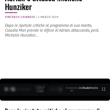
Hunziker
VINCENZO CHIANESE
|
1 MARZO 2019
Dopo le ripetute critiche al programma di suo marito,
Claudia Mori prende le difese di Adrian, attaccando, però,
Michelle Hunziker…
0:30 /
Ad
hub
Media
POWERED
1
/
2
3:35
BY