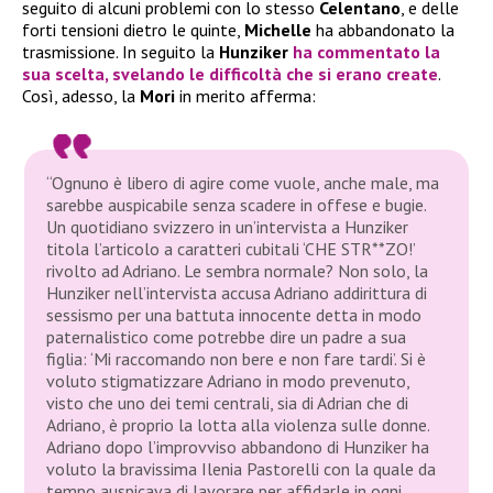
seguito di alcuni problemi con lo stesso
Celentano
, e delle
forti tensioni dietro le quinte,
Michelle
ha abbandonato la
trasmissione. In seguito la
Hunziker
ha commentato la
sua scelta, svelando le difficoltà che si erano create
.
Così, adesso, la
Mori
in merito afferma:
“Ognuno è libero di agire come vuole, anche male, ma
sarebbe auspicabile senza scadere in offese e bugie.
Un quotidiano svizzero in un’intervista a Hunziker
titola l’articolo a caratteri cubitali ‘CHE STR**ZO!’
rivolto ad Adriano. Le sembra normale? Non solo, la
Hunziker nell’intervista accusa Adriano addirittura di
sessismo per una battuta innocente detta in modo
paternalistico come potrebbe dire un padre a sua
figlia: ‘Mi raccomando non bere e non fare tardi’. Si è
voluto stigmatizzare Adriano in modo prevenuto,
visto che uno dei temi centrali, sia di Adrian che di
Adriano, è proprio la lotta alla violenza sulle donne.
Adriano dopo l’improvviso abbandono di Hunziker ha
voluto la bravissima Ilenia Pastorelli con la quale da
tempo auspicava di lavorare per affidarle in ogni