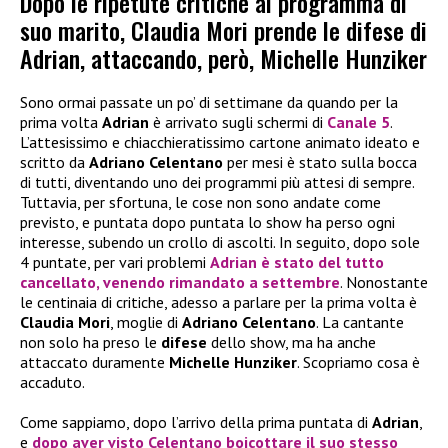
Dopo le ripetute critiche al programma di
suo marito, Claudia Mori prende le difese di
Adrian, attaccando, però, Michelle Hunziker
Sono ormai passate un po’ di settimane da quando per la
prima volta
Adrian
è arrivato sugli schermi di
Canale 5
.
L’attesissimo e chiacchieratissimo cartone animato ideato e
scritto da
Adriano Celentano
per mesi è stato sulla bocca
di tutti, diventando uno dei programmi più attesi di sempre.
Tuttavia, per sfortuna, le cose non sono andate come
previsto, e puntata dopo puntata lo show ha perso ogni
interesse, subendo un crollo di ascolti. In seguito, dopo sole
4 puntate, per vari problemi
Adrian
è stato del tutto
cancellato, venendo rimandato a settembre
. Nonostante
le centinaia di critiche, adesso a parlare per la prima volta è
Claudia Mori
, moglie di
Adriano Celentano
. La cantante
non solo ha preso le
difese
dello show, ma ha anche
attaccato duramente
Michelle Hunziker
. Scopriamo cosa è
accaduto.
Come sappiamo, dopo l’arrivo della prima puntata di
Adrian
,
e
dopo aver visto
Celentano
boicottare il suo stesso