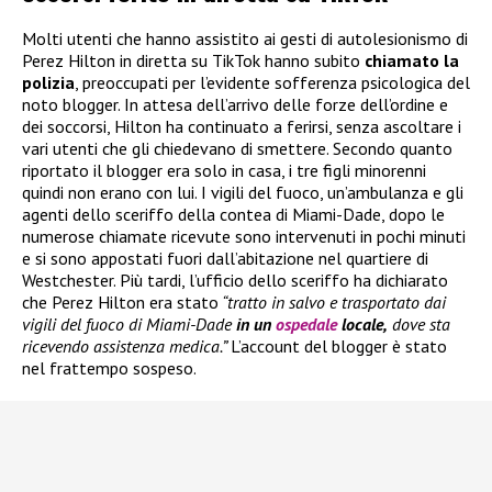
Molti utenti che hanno assistito ai gesti di autolesionismo di
Perez Hilton in diretta su TikTok hanno subito
chiamato la
polizia
, preoccupati per l’evidente sofferenza psicologica del
noto blogger. In attesa dell’arrivo delle forze dell’ordine e
dei soccorsi, Hilton ha continuato a ferirsi, senza ascoltare i
vari utenti che gli chiedevano di smettere. Secondo quanto
riportato il blogger era solo in casa, i tre figli minorenni
quindi non erano con lui. I vigili del fuoco, un’ambulanza e gli
agenti dello sceriffo della contea di Miami-Dade, dopo le
numerose chiamate ricevute sono intervenuti in pochi minuti
e si sono appostati fuori dall’abitazione nel quartiere di
Westchester. Più tardi, l’ufficio dello sceriffo ha dichiarato
che Perez Hilton era stato
“tratto in salvo e trasportato dai
vigili del fuoco di Miami-Dade
in un
ospedale
locale,
dove sta
ricevendo assistenza medica.”
L’account del blogger è stato
nel frattempo sospeso.