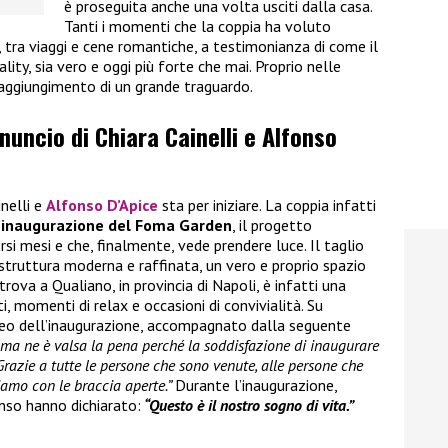
è proseguita anche una volta usciti dalla casa.
Tanti i momenti che la coppia ha voluto
i, tra viaggi e cene romantiche, a testimonianza di come il
ality, sia vero e oggi più forte che mai. Proprio nelle
raggiungimento di un grande traguardo.
nnuncio di Chiara Cainelli e Alfonso
inelli e
Alfonso D’Apice
sta per iniziare. La coppia infatti
’inaugurazione del Foma Garden
, il progetto
rsi mesi e che, finalmente, vede prendere luce. Il taglio
 struttura moderna e raffinata, un vero e proprio spazio
trova a Qualiano, in provincia di Napoli, è infatti una
, momenti di relax e occasioni di convivialità. Su
ideo dell’inaugurazione, accompagnato dalla seguente
i ma ne è valsa la pena perché la soddisfazione di inaugurare
Grazie a tutte le persone che sono venute, alle persone che
iamo con le braccia aperte.”
Durante l’inaugurazione,
nso hanno dichiarato:
“Questo è il nostro sogno di vita.”