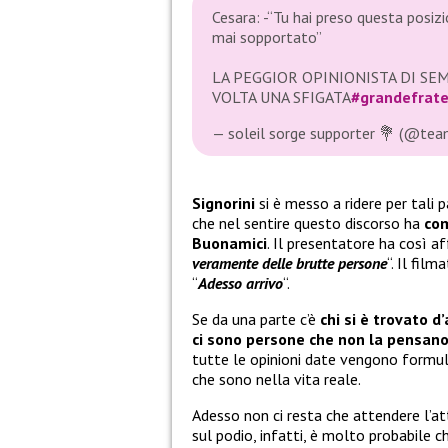
Cesara: -“Tu hai preso questa posiz
mai sopportato”
LA PEGGIOR OPINIONISTA DI SE
VOLTA UNA SFIGATA
#grandefrate
— soleil sorge supporter 💐 (@tea
Signorini
si è messo a ridere per tali 
che nel sentire questo discorso ha
com
Buonamici
. Il presentatore ha così a
veramente delle brutte persone
“. Il fil
“
Adesso arrivo
“.
Se da una parte c’è
chi si è trovato d
ci sono persone che non la pensan
tutte le opinioni date vengono formulat
che sono nella vita reale.
Adesso non ci resta che attendere l’a
sul podio, infatti, è molto probabile c