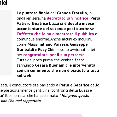
mici
La
puntata finale
del
Grande Fratello
, in
onda ieri sera, ha
decretato la vincitrice
:
Perla
Vatiero
.
Beatrice Luzzi si è dovuta invece
accontentare del secondo posto
anche se
l’affetto che le ha dimostrato il pubblico
è
comunque enorme. Anche alcuni ex inquilini,
come
Massimiliano Varrese
,
Giuseppe
Garibaldi
e
Rosy Chin
si sono avvicinati a lei
per
congratularsi per il suo percorso
.
Tuttavia, poco prima che venisse fatto
l’annuncio
Cesara Buonamici è intervenuta
con un commento che non è piaciuto a tutti
sul web
.
fatti, il conduttore sta parlando a
Perla
e
Beatrice
dallo
e particolarmente gentili nei confronti della
Luzzi
e
to
‘ l’opinionista, che ha esclamato: “
Hai preso questa
o non l’ho mai sopportato
“.