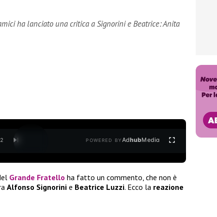
ici ha lanciato una critica a Signorini e Beatrice: Anita
Ad
hub
Media
/
2
POWERED BY
del
Grande Fratello
ha fatto un commento, che non è
tra
Alfonso Signorini
e
Beatrice Luzzi
. Ecco la
reazione