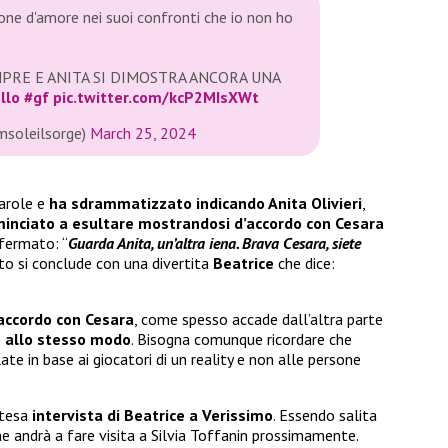
ione d'amore nei suoi confronti che io non ho
MPRE E ANITA SI DIMOSTRA ANCORA UNA
llo
#gf
pic.twitter.com/kcP2MIsXWt
msoleilsorge)
March 25, 2024
parole e
ha sdrammatizzato indicando Anita Olivieri
,
inciato a esultare mostrandosi d’accordo con Cesara
ffermato: “
Guarda Anita, un’altra iena. Brava Cesara, siete
mato si conclude con una divertita
Beatrice
che dice:
’accordo con Cesara
, come spesso accade dall’altra parte
o allo stesso modo
. Bisogna comunque ricordare che
e in base ai giocatori di un reality e non alle persone
ttesa
intervista di Beatrice a Verissimo
. Essendo salita
he andrà a fare visita a Silvia Toffanin prossimamente.