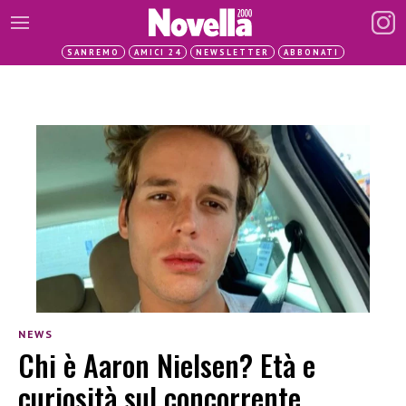
SANREMO
AMICI 24
NEWSLETTER
ABBONATI
NEWS
Chi è Aaron Nielsen? Età e
curiosità sul concorrente