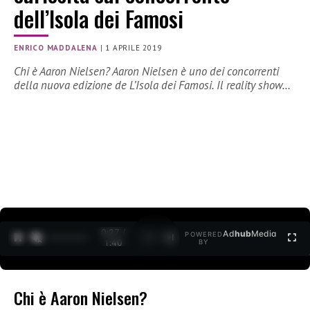
dell’Isola dei Famosi
ENRICO MADDALENA
|
1 APRILE 2019
Chi è Aaron Nielsen? Aaron Nielsen è uno dei concorrenti
della nuova edizione de L’Isola dei Famosi. Il reality show…
0:27 /
Ad
hub
Media
POWERED
1
/
2
1:40
BY
Chi è Aaron Nielsen?