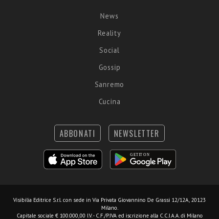
News
Reality
Social
Gossip
Sanremo
Cucina
ABBONATI
NEWSLETTER
Visibilia Editrice S.r.l.
con sede in Via Privata Giovannino De Grassi 12/12A, 20123
Milano.
Capitale sociale € 100.000,00 I.V. - C.F./P.IVA ed iscrizione alla C.C.I.A.A. di Milano