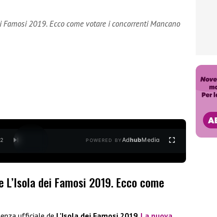
 dei Famosi 2019. Ecco come votare i concorrenti Mancano
Ad
hub
Media
/
2
POWERED BY
de L’Isola dei Famosi 2019. Ecco come
enza ufficiale de
L’Isola dei Famosi 2019
.
La nuova