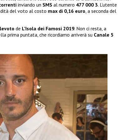
correnti
inviando un
SMS
al numero
477 000 3
. L’utente
idità del voto al costo
max di 0,16 euro
, a seconda del
levoto
de
L’Isola dei Famosi 2019
. Non ci resta, a
ella prima puntata, che ricordiamo arriverà su
Canale 5