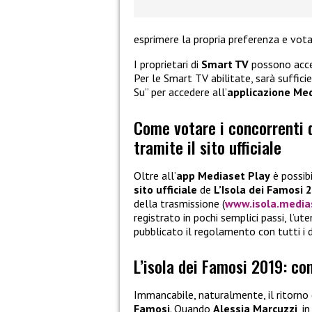
esprimere la propria preferenza e votar
I proprietari di
Smart TV
possono acced
Per le Smart TV abilitate, sarà suffici
Su” per accedere all’
applicazione Me
Come votare i concorrenti d
tramite il sito ufficiale
Oltre all’
app Mediaset Play
è possib
sito ufficiale
de
L’Isola dei Famosi 
della trasmissione (
www.isola.medias
registrato in pochi semplici passi, l’ut
pubblicato il regolamento con tutti i d
L’isola dei Famosi 2019: c
Immancabile, naturalmente, il ritorno
Famosi
. Quando
Alessia Marcuzzi
, i