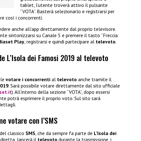
tablet, l’utente troverà attivo il pulsante
“VOTA”. Basterà selezionarlo e registrarsi per
e così i concorrenti.
ere anche all’app direttamente dal proprio televisore.
ente sintonizzarsi su Canale 5 e premere il tasto “Freccia
diaset Play
, registrarsi e quindi partecipare al
televoto
.
e L’Isola dei Famosi 2019 al televoto
ile
votare i concorrenti
al
televoto
anche tramite il
2019
. Sarà possibile votare direttamente dal sito ufficiale
et.it
). All’interno della sezione “VOTA”, dopo essersi
ente potrà esprimere il proprio voto. Sul sito sarà
ettagli.
ome votare con l’SMS
 del classico
SMS
, che da sempre fa parte de
L’Isola dei
n diretta, lancerà il
televoto
durante la trasmissione, i