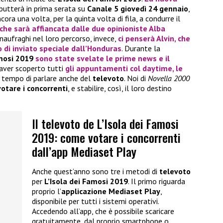
utterà in prima serata su
Canale 5 giovedì 24 gennaio
,
cora una volta, per la quinta volta di fila, a condurre il
che sarà affiancata dalle due opinioniste
Alba
i naufraghi nel loro percorso, invece,
ci penserà
Alvin
, che
o di inviato speciale dall’Honduras
. Durante la
amosi 2019
sono state svelate le prime
news
e il
 aver scoperto tutti
gli appuntamenti col
daytime
, le
è tempo di parlare anche del
televoto
. Noi di
Novella 2000
votare i concorrenti
, e stabilire, così, il loro destino
Il televoto de L’Isola dei Famosi
2019: come votare i concorrenti
dall’app Mediaset Play
Anche quest’anno sono tre i metodi di
televoto
per
L’Isola dei Famosi 2019
. Il primo riguarda
proprio l’
applicazione
Mediaset Play
,
disponibile per tutti i sistemi operativi.
Accedendo all’app, che è possibile scaricare
gratuitamente, dal proprio smartphone o