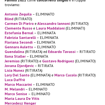
Famosi 2022
come
concorrenti singoli
e in coppia
troviamo:
Antonio Zequila
– ELIMINATO
Blind
(RITIRATO)
Carmen Di Pietro
e
Alessandro Iannoni
(RITIRATO)
Clemente Russo
e
Laura Maddaloni
(ELIMINATI)
Estefania Bernal
– ELIMINATA
Fabrizia Santarelli
– ELIMINATA
Floriana Secondi
– ELIMINATA
Gennaro Auletto
– ELIMINATO
Guendalina
(RITIRATA) ed
Edoardo Tavassi
– RITIRATO
Ilona Staller
– ELIMINATA
Jeremias
(RITIRATO) e
Gustavo Rodriguez
(ELIMINATO)
Jovana Djordjevic
– RITIRATA
Licia Nunez
(RITIRATA)
Lory Del Santo
(ELIMINATA) e
Marco Cucolo
(RITIRATO)
Luca Daffrè
Marco Maccarini
– ELIMINATO
M.
Melandri
– ELIMINATO
Marco Senise
– ELIMINATO
Maria Laura De Vitis
Mercedesz Henger