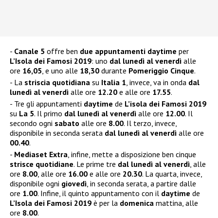
Canale 5
offre ben
due appuntamenti daytime
per
L’Isola dei Famosi 2019
: uno
dal lunedì al venerdì
alle
ore
16,05
, e uno alle
18,30
durante
Pomeriggio Cinque
.
La
striscia quotidiana
su
Italia 1
, invece, va in onda
dal
lunedì al venerdì
alle ore
12.20
e alle ore
17.55
.
Tre gli appuntamenti
daytime
de
L’isola dei Famosi 2019
su
La 5
. Il primo
dal lunedì al venerdì
alle ore
12.00
. Il
secondo ogni
sabato
alle ore
8.00
. Il terzo, invece,
disponibile in seconda serata
dal lunedì al venerdì
alle ore
00.40
.
Mediaset Extra
, infine, mette a disposizione ben cinque
strisce quotidiane
. Le prime tre
dal lunedì al venerdì
, alle
ore
8.00
, alle ore
16.00
e alle ore
20.30
. La quarta, invece,
disponibile ogni
giovedì
, in seconda serata, a partire dalle
ore
1.00
. Infine, il quinto appuntamento con il
daytime
de
L’Isola dei Famosi 2019
è per la
domenica
mattina, alle
ore
8.00
.