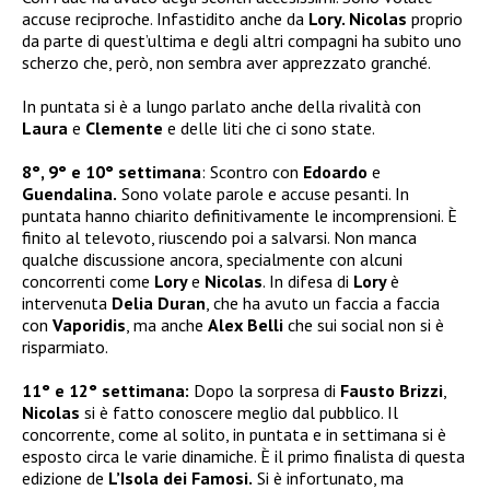
accuse reciproche. Infastidito anche da
Lory. Nicolas
proprio
da parte di quest’ultima e degli altri compagni ha subito uno
scherzo che, però, non sembra aver apprezzato granché.
In puntata si è a lungo parlato anche della rivalità con
Laura
e
Clemente
e delle liti che ci sono state.
8°, 9° e 10° settimana
: Scontro con
Edoardo
e
Guendalina.
Sono volate parole e accuse pesanti. In
puntata hanno chiarito definitivamente le incomprensioni. È
finito al televoto, riuscendo poi a salvarsi. Non manca
qualche discussione ancora, specialmente con alcuni
concorrenti come
Lory
e
Nicolas
. In difesa di
Lory
è
intervenuta
Delia Duran
, che ha avuto un faccia a faccia
con
Vaporidis
, ma anche
Alex Belli
che sui social non si è
risparmiato.
11° e 12° settimana:
Dopo la sorpresa di
Fausto Brizzi
,
Nicolas
si è fatto conoscere meglio dal pubblico. Il
concorrente, come al solito, in puntata e in settimana si è
esposto circa le varie dinamiche. È il primo finalista di questa
edizione de
L’Isola dei Famosi.
Si è infortunato, ma