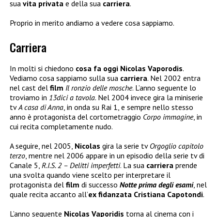
sua
vita privata
e della sua
carriera
.
Proprio in merito andiamo a vedere cosa sappiamo.
Carriera
In molti si chiedono
cosa fa oggi Nicolas Vaporodis
.
Vediamo cosa sappiamo sulla sua
carriera
. Nel 2002 entra
nel cast del
film
Il ronzio delle mosche
. L’anno seguente lo
troviamo in
13dici a tavola
. Nel 2004 invece gira la miniserie
tv
A casa di Anna
, in onda su Rai 1, e sempre nello stesso
anno è protagonista del cortometraggio
Corpo immagine
, in
cui recita completamente nudo.
A seguire, nel 2005,
Nicolas
gira la serie tv
Orgoglio capitolo
terzo
, mentre nel 2006 appare in un episodio della serie tv di
Canale 5,
R.I.S. 2 – Delitti imperfetti
. La sua
carriera
prende
una svolta quando viene scelto per interpretare il
protagonista del
film
di successo
Notte prima degli esami
, nel
quale recita accanto all’
ex fidanzata
Cristiana Capotondi
.
L’anno seguente
Nicolas Vaporidis
torna al cinema con i