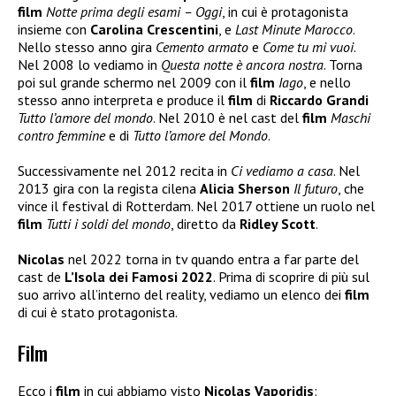
film
Notte prima degli esami – Oggi
, in cui è protagonista
insieme con
Carolina Crescentini
, e
Last Minute Marocco
.
Nello stesso anno gira
Cemento armato
e
Come tu mi vuoi
.
Nel 2008 lo vediamo in
Questa notte è ancora nostra
. Torna
poi sul grande schermo nel 2009 con il
film
Iago
, e nello
stesso anno interpreta e produce il
film
di
Riccardo Grandi
Tutto l’amore del mondo
. Nel 2010 è nel cast del
film
Maschi
contro femmine
e di
Tutto l’amore del Mondo
.
Successivamente nel 2012 recita in
Ci vediamo a casa
. Nel
2013 gira con la regista cilena
Alicia Sherson
Il futuro
, che
vince il festival di Rotterdam. Nel 2017 ottiene un ruolo nel
film
Tutti i soldi del mondo
, diretto da
Ridley Scott
.
Nicolas
nel 2022 torna in tv quando entra a far parte del
cast de
L’Isola dei Famosi 2022
. Prima di scoprire di più sul
suo arrivo all’interno del reality, vediamo un elenco dei
film
di cui è stato protagonista.
Film
Ecco i
film
in cui abbiamo visto
Nicolas Vaporidis
: