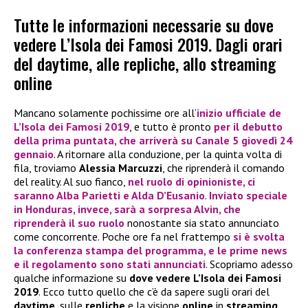
Tutte le informazioni necessarie su dove
vedere L’Isola dei Famosi 2019. Dagli orari
del daytime, alle repliche, allo streaming
online
Mancano solamente pochissime ore all’
inizio ufficiale de
L’Isola dei Famosi 2019
, e tutto è pronto
per il debutto
della prima puntata, che arriverà su
Canale 5 giovedì 24
gennaio
. A ritornare alla conduzione, per la quinta volta di
fila, troviamo
Alessia Marcuzzi
, che riprenderà il comando
del reality. Al suo fianco,
nel ruolo di opinioniste, ci
saranno
Alba Parietti
e
Alda D’Eusanio
.
Inviato speciale
in Honduras, invece, sarà a sorpresa
Alvin
, che
riprenderà il suo ruolo
nonostante sia stato annunciato
come concorrente. Poche ore fa nel frattempo
si è svolta
la conferenza stampa del programma, e le prime news
e il regolamento sono stati annunciati
. Scopriamo adesso
qualche informazione su
dove vedere L’Isola dei Famosi
2019
. Ecco tutto quello che c’è da sapere sugli orari del
daytime
, sulle
repliche
e la visione
online
in
streaming
.