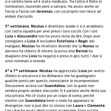
si è sentito bene ed è stato medicato. Tra l’altro è finito in
nomination, riuscendo però a salvarsi. Ha avuto anche un
faccia a faccia con
Jeremias
, con cui proprio non riesce ad
andare d’accordo.
5° settimana
:
Nicolas
è diventato leader e si è arrabbiato
con l’altra squadra per aver preso i loro cocchi. Con i soli
Licia
e
Alessandro
non ha avuto nulla da dire. Dopo aver
consigliato a
Licia
di escludere
Estefania
e
Roge
r dal
mangiare,
Nicolas
ha ritrattato dicendo che la
Nunez
se
davvero ha chiesto di vincere la prova alla
Bernal
ha
sbagliato (ma
Licia
ha negato) e preso in giro tutti. I due si
sono nominati a vicenda
6° e 7° settimana
:
Nicolas
ha apprezzato
Licia
per averlo
sfidato in una prova e ha dichiarato che ha guadagnato
qualche punto per questo, nonostante le incomprensioni.
Discussione accesa con
Guendalina
, con la quale non
sembra proprio andare d’accordo. Si è parlato anche della sua
vita privata. Ma c’è stato poi un colpo di scena, perché
mentre con
Guendalina
bene o male ha appianato le
divergenze, non si può dire lo stesso con
Laura
e
Clemente
.
Con i due ha avuto degli scontri accesissimi. Sono volate