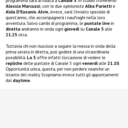
programma sarà affidata a
Canale 5
. In studio troveremo
Alessia Marcuzzi
, con le due opinioniste
Alba Parietti
e
Alda D’Eusanio
.
Alvin
, invece, sarà l’inviato speciale di
quest’anno, che accompagnerà i naufraghi nella loro
avventura. Salvo cambi di programma, le
puntate live
in
diretta
andranno in onda ogni
giovedì
su
Canale 5
alle
21.25
circa.
Tuttavia chi non riuscisse a seguire la messa in onda della
prima serata in diretta, può godere di una straordinaria
possibilità.
La 5
offre infatti l’occasione di vedere le
repliche
delle puntate di Canale 5 ogni
venerdì
alle
21.10
.
Opportunità unica, questa, per non perdere neanche un
istante del reality. Scopriamo invece tutti gli appuntamenti
dal
daytime
.