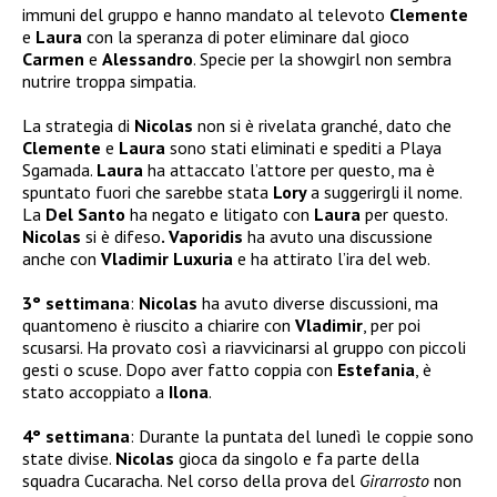
immuni del gruppo e hanno mandato al televoto
Clemente
e
Laura
con la speranza di poter eliminare dal gioco
Carmen
e
Alessandro
. Specie per la showgirl non sembra
nutrire troppa simpatia.
La strategia di
Nicolas
non si è rivelata granché, dato che
Clemente
e
Laura
sono stati eliminati e spediti a Playa
Sgamada.
Laura
ha attaccato l’attore per questo, ma è
spuntato fuori che sarebbe stata
Lory
a suggerirgli il nome.
La
Del Santo
ha negato e litigato con
Laura
per questo.
Nicolas
si è difeso
. Vaporidis
ha avuto una discussione
anche con
Vladimir Luxuria
e ha attirato l’ira del web.
3° settimana
:
Nicolas
ha avuto diverse discussioni, ma
quantomeno è riuscito a chiarire con
Vladimir
, per poi
scusarsi. Ha provato così a riavvicinarsi al gruppo con piccoli
gesti o scuse. Dopo aver fatto coppia con
Estefania
, è
stato accoppiato a
Ilona
.
4° settimana
: Durante la puntata del lunedì le coppie sono
state divise.
Nicolas
gioca da singolo e fa parte della
squadra Cucaracha. Nel corso della prova del
Girarrosto
non