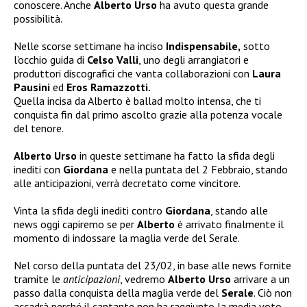
conoscere. Anche
Alberto Urso
ha avuto questa grande
possibilità.
Nelle scorse settimane ha inciso
Indispensabile,
sotto
l’occhio guida di
Celso Valli
, uno degli arrangiatori e
produttori discografici che vanta collaborazioni con
Laura
Pausini
ed
Eros Ramazzotti.
Quella incisa da Alberto è ballad molto intensa, che ti
conquista fin dal primo ascolto grazie alla potenza vocale
del tenore.
Alberto Urso
in queste settimane ha fatto la sfida degli
inediti con
Giordana
e nella puntata del 2 Febbraio, stando
alle anticipazioni, verrà decretato come vincitore.
Vinta la sfida degli inediti contro
Giordana
, stando alle
news oggi capiremo se per
Alberto
è arrivato finalmente il
momento di indossare la maglia verde del Serale.
Nel corso della puntata del 23/02, in base alle news fornite
tramite le
anticipazioni
, vedremo
Alberto Urso
arrivare a un
passo dalla conquista della maglia verde del
Serale
. Ciò non
accadrà perché il cantante non ha raggiunto la media voto