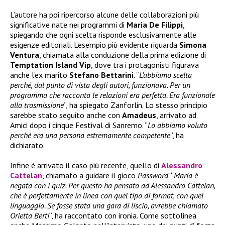
L’autore ha poi ripercorso alcune delle collaborazioni più
significative nate nei programmi di
Maria De Filippi
,
spiegando che ogni scelta risponde esclusivamente alle
esigenze editoriali. L’esempio più evidente riguarda
Simona
Ventura
, chiamata alla conduzione della prima edizione di
Temptation Island Vip
, dove tra i protagonisti figurava
anche l’ex marito
Stefano Bettarini
. “
L’abbiamo scelta
perché, dal punto di vista degli autori, funzionava. Per un
programma che racconta le relazioni era perfetta. Era funzionale
alla trasmissione
“, ha spiegato Zanforlin. Lo stesso principio
sarebbe stato seguito anche con
Amadeus
, arrivato ad
Amici dopo i cinque Festival di Sanremo. “
Lo abbiamo voluto
perché era una persona estremamente competente
“, ha
dichiarato.
Infine è arrivato il caso più recente, quello di
Alessandro
Cattelan
, chiamato a guidare il gioco
Password
. “
Maria è
negata con i quiz. Per questo ha pensato ad Alessandro Cattelan,
che è perfettamente in linea con quel tipo di format, con quel
linguaggio. Se fosse stata una gara di liscio, avrebbe chiamato
Orietta Berti
“, ha raccontato con ironia. Come sottolinea