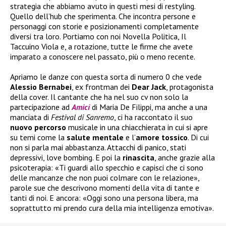
strategia che abbiamo avuto in questi mesi di restyling.
Quello dell’hub che sperimenta. Che incontra persone e
personaggi con storie e posizionamenti completamente
diversi tra loro. Portiamo con noi Novella Politica, Il
Taccuino Viola e, a rotazione, tutte le firme che avete
imparato a conoscere nel passato, più o meno recente.
Apriamo le danze con questa sorta di numero 0 che vede
Alessio Bernabei
, ex frontman dei
Dear Jack
, protagonista
della cover. Il cantante che ha nel suo cv non solo la
partecipazione ad
Amici
di Maria De Filippi, ma anche a una
manciata di
Festival di Sanremo
, ci ha raccontato il suo
nuovo
percorso
musicale in una chiacchierata in cui si apre
su temi come la
salute
mentale
e l’
amore tossico
. Di cui
non si parla mai abbastanza. Attacchi di panico, stati
depressivi, love bombing. E poi la
rinascita
, anche grazie alla
psicoterapia: «Ti guardi allo specchio e capisci che ci sono
delle mancanze che non puoi colmare con le relazione»,
parole sue che descrivono momenti della vita di tante e
tanti di noi. E ancora: «Oggi sono una persona libera, ma
soprattutto mi prendo cura della mia intelligenza emotiva».