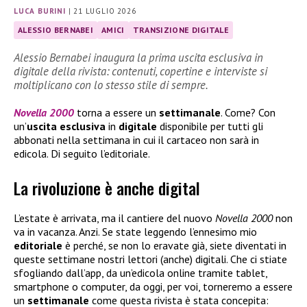
LUCA BURINI
|
21 LUGLIO 2026
ALESSIO BERNABEI
AMICI
TRANSIZIONE DIGITALE
Alessio Bernabei inaugura la prima uscita esclusiva in
digitale della rivista: contenuti, copertine e interviste si
moltiplicano con lo stesso stile di sempre.
Novella 2000
torna a essere un
settimanale
. Come? Con
un’
uscita esclusiva
in
digitale
disponibile per tutti gli
abbonati nella settimana in cui il cartaceo non sarà in
edicola. Di seguito l’editoriale.
La rivoluzione è anche digital
L’estate è arrivata, ma il cantiere del nuovo
Novella 2000
non
va in vacanza. Anzi. Se state leggendo l’ennesimo mio
editoriale
è perché, se non lo eravate già, siete diventati in
queste settimane nostri lettori (anche) digitali. Che ci stiate
sfogliando dall’app, da un’edicola online tramite tablet,
smartphone o computer, da oggi, per voi, torneremo a essere
un
settimanale
come questa rivista è stata concepita: