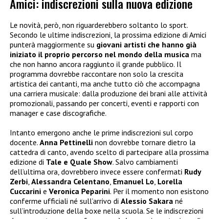
Amici: indiscrezioni sulla nuova edizione
Le novità, però, non riguarderebbero soltanto lo sport.
Secondo le ultime indiscrezioni, la prossima edizione di Amici
punterà maggiormente su
giovani artisti che hanno già
iniziato il proprio percorso nel mondo della musica
ma
che non hanno ancora raggiunto il grande pubblico. Il
programma dovrebbe raccontare non solo la crescita
artistica dei cantanti, ma anche tutto ciò che accompagna
una carriera musicale: dalla produzione dei brani alle attività
promozionali, passando per concerti, eventi e rapporti con
manager e case discografiche.
Intanto emergono anche le prime indiscrezioni sul corpo
docente.
Anna Pettinelli
non dovrebbe tornare dietro la
cattedra di canto, avendo scelto di partecipare alla prossima
edizione di
Tale e Quale Show
. Salvo cambiamenti
dell’ultima ora, dovrebbero invece essere confermati
Rudy
Zerbi
,
Alessandra Celentano
,
Emanuel Lo
,
Lorella
Cuccarini
e
Veronica Peparini
. Per il momento non esistono
conferme ufficiali né sull’arrivo di
Alessio Sakara
né
sull’introduzione della boxe nella scuola. Se le indiscrezioni