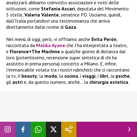
analizzarli abbiamo coinvolto associazioni e volti delle
istituzioni, come
Stefania
Ascari
, deputata del Movimento
5 stelle,
Valeria
Valente
, senatrice PD. Usciamo, quindi,
dall’Italia portandovi una testimonianza che arriva
direttamente dalle rovine di
Gaza
.
Nel menù di oggi, però, vi offriamo anche
Evita Perón
,
raccontata da
Malika Ayane
che l’ha interpretata a teatro,
e
Florence+The Machine
a qualche giorno di distanza dal
loro (potentissimo, recensione super sintetica di chi ha
assistito in prima persona) concerto a Milano. E, infine,
l’immancabile volata tra i nostri rubrichisti che ci raccontano
la tv, il
beauty
, la
moda
, la
cucina
, i
viaggi
, i
libri
, la
psiche
,
gli
astri
e, da questo numero, anche… la
chirurgia
estetica
.