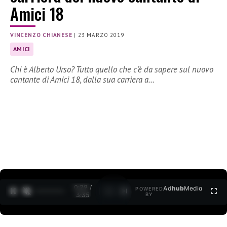
Amici 18
VINCENZO CHIANESE
|
23 MARZO 2019
AMICI
Chi è Alberto Urso? Tutto quello che c’è da sapere sul nuovo
cantante di Amici 18, dalla sua carriera a…
0:30 /
Ad
hub
Media
POWERED
1
/
2
3:35
BY