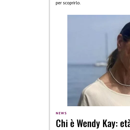
per scoprirlo.
NEWS
Chi è Wendy Kay: età,