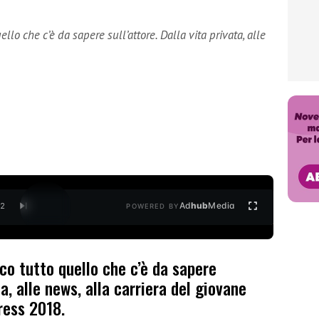
lo che c’è da sapere sull’attore. Dalla vita privata, alle
Ad
hub
Media
/
2
POWERED BY
co tutto quello che c’è da sapere
ta, alle news, alla carriera del giovane
ress 2018.