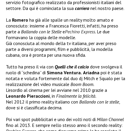
servizio fotografico realizzato da professionisti italiani del
settore. Da qui è cominciata la sua
carriera
nel nostro paese.
La
Romero
ha già alle spalle un reality molto amato e
conosciuto: insieme a Francesca Fioretti, infatti, ha preso
parte a
Ballando con le Stelle
e
Pechino Express
.
Le due
formavano la coppia delle modelle.
Già conosciuta al mondo della tv italiana, per aver preso
parte a diversi programmi, film e pubblicità, la modella
cubana, ora è pronta per una nuova sfida.
Tutto ha preso il via con
Quelli che il calcio
dove svolgeva il
ruolo di “schedina” di
Simona Ventura.
Ariadna
poi è stata
notata e voluta fortemente dal duo dj Mitch e Squalo per la
realizzazione del video musicale
Boom Boom.
L’esordio al cinema per lei avviane nel 2010 grazie a
Leonardo Pieraccioni
, in
Finalmente la felicità.
Nel 2012 il primo reality italiano con
Ballando con le stelle
,
dove si è classificata decima.
Poi vari spot pubblicitari e uno dei volti noti di
Milan Channel
fino al 2013. E sempre nello stesso anno il secondo reality: