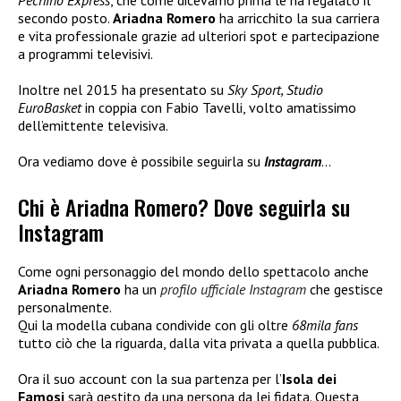
Pechino Express
, che come dicevamo prima le ha regalato il
secondo posto.
Ariadna Romero
ha arricchito la sua carriera
e vita professionale grazie ad ulteriori spot e partecipazione
a programmi televisivi.
Inoltre nel 2015 ha presentato su
Sky Sport, Studio
EuroBasket
in coppia con Fabio Tavelli, volto amatissimo
dell’emittente televisiva.
Ora vediamo dove è possibile seguirla su
Instagram
…
Chi è Ariadna Romero? Dove seguirla su
Instagram
Come ogni personaggio del mondo dello spettacolo anche
Ariadna Romero
ha un
profilo ufficiale Instagram
che gestisce
personalmente.
Qui la modella cubana condivide con gli oltre
68mila fans
tutto ciò che la riguarda, dalla vita privata a quella pubblica.
Ora il suo account con la sua partenza per l’
Isola dei
Famosi
sarà gestito da una persona da lei fidata. Questa