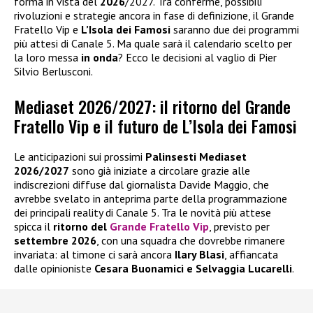
forma in vista del
2026
/2027. Tra conferme, possibili
rivoluzioni e strategie ancora in fase di definizione, il Grande
Fratello Vip e
L’Isola dei Famosi
saranno due dei programmi
più attesi di Canale 5. Ma quale sarà il calendario scelto per
la loro messa
in onda
? Ecco le decisioni al vaglio di Pier
Silvio Berlusconi.
Mediaset 2026/2027: il ritorno del Grande
Fratello Vip e il futuro de L’Isola dei Famosi
Le anticipazioni sui prossimi
Palinsesti Mediaset
2026/2027
sono già iniziate a circolare grazie alle
indiscrezioni diffuse dal giornalista Davide Maggio, che
avrebbe svelato in anteprima parte della programmazione
dei principali reality di Canale 5. Tra le novità più attese
spicca il
ritorno del
Grande Fratello Vip
, previsto per
settembre 2026
, con una squadra che dovrebbe rimanere
invariata: al timone ci sarà ancora
Ilary Blasi
, affiancata
dalle opinioniste
Cesara Buonamici e Selvaggia Lucarelli
.