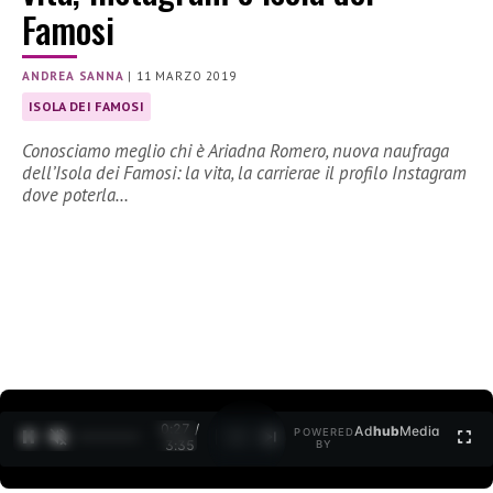
Famosi
ANDREA SANNA
|
11 MARZO 2019
ISOLA DEI FAMOSI
Conosciamo meglio chi è Ariadna Romero, nuova naufraga
dell’Isola dei Famosi: la vita, la carrierae il profilo Instagram
dove poterla…
0:28 /
Ad
hub
Media
POWERED
1
/
2
3:35
BY