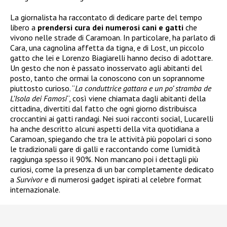
La giornalista ha raccontato di dedicare parte del tempo
libero a
prendersi cura dei numerosi cani e gatti
che
vivono nelle strade di Caramoan. In particolare, ha parlato di
Cara, una cagnolina affetta da tigna, e di Lost, un piccolo
gatto che lei e Lorenzo Biagiarelli hanno deciso di adottare.
Un gesto che non è passato inosservato agli abitanti del
posto, tanto che ormai la conoscono con un soprannome
piuttosto curioso. “
La conduttrice gattara e un po’ stramba de
L’Isola dei Famosi
“, così viene chiamata dagli abitanti della
cittadina, divertiti dal fatto che ogni giorno distribuisca
croccantini ai gatti randagi. Nei suoi racconti social, Lucarelli
ha anche descritto alcuni aspetti della vita quotidiana a
Caramoan, spiegando che tra le attività più popolari ci sono
le tradizionali gare di galli e raccontando come l’umidità
raggiunga spesso il 90%. Non mancano poi i dettagli più
curiosi, come la presenza di un bar completamente dedicato
a
Survivor
e di numerosi gadget ispirati al celebre format
internazionale.