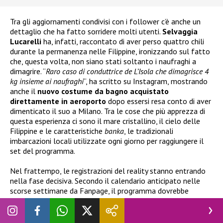
Tra gli aggiornamenti condivisi con i follower c’è anche un
dettaglio che ha fatto sorridere molti utenti.
Selvaggia
Lucarelli
ha, infatti, raccontato di aver perso quattro chili
durante la permanenza nelle Filippine, ironizzando sul fatto
che, questa volta, non siano stati soltanto i naufraghi a
dimagrire. “
Raro caso di conduttrice de L’Isola che dimagrisce 4
kg insieme ai naufraghi
“, ha scritto su Instagram, mostrando
anche il
nuovo costume da bagno acquistato
direttamente in aeroporto
dopo essersi resa conto di aver
dimenticato il suo a Milano. Tra le cose che più apprezza di
questa esperienza ci sono il mare cristallino, il cielo delle
Filippine e le caratteristiche
banka
, le tradizionali
imbarcazioni locali utilizzate ogni giorno per raggiungere il
set del programma.
Nel frattempo, le registrazioni del reality stanno entrando
nella fase decisiva. Secondo il calendario anticipato nelle
scorse settimane da Fanpage, il programma dovrebbe
concludere le riprese a metà luglio
, dopo undici puntate
registrate direttamente a Caramoan. Se questa tabella di
marcia verrà confermata, in questi giorni sarebbe iniziata la