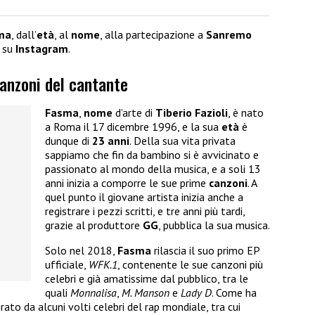
ma
, dall’
età
, al
nome
, alla partecipazione a
Sanremo
o su
Instagram
.
anzoni del cantante
Fasma
,
nome
d’arte di
Tiberio Fazioli
, è nato
a Roma il 17 dicembre 1996, e la sua
età
è
dunque di
23 anni
. Della sua vita privata
sappiamo che fin da bambino si è avvicinato e
passionato al mondo della musica, e a soli 13
anni inizia a comporre le sue prime
canzoni
. A
quel punto il giovane artista inizia anche a
registrare i pezzi scritti, e tre anni più tardi,
grazie al produttore
GG
, pubblica la sua musica.
Solo nel 2018,
Fasma
rilascia il suo primo EP
ufficiale,
WFK.1
, contenente le sue canzoni più
celebri e già amatissime dal pubblico, tra le
quali
Monnalisa
,
M. Manson
e
Lady D
. Come ha
rato da alcuni volti celebri del rap mondiale, tra cui