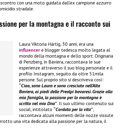
o scontro con una moto guidata dall’ex campione azzurro
omicidio stradale.
assione per la montagna e il racconto sui
Laura Viktoria Härtig, 30 anni, era una
influencer
e blogger tedesca molto legata al
mondo della montagna e dello sport. Originaria
di Penzberg, in Baviera, raccontava le sue
esperienze attraverso il suo blog personale e il
profilo Instagram, seguito da oltre 51mila
persone. Sul proprio sito si descriveva così:
“
Ciao, sono Laura e sono cresciuta nell’Alta
Baviera, ai piedi delle Prealpi bavaresi. Grazie alla
mia famiglia, la passione per la montagna è
scritta nel mio Dna
”
. Il suo ultimo contenuto sui
social, intitolato
“
Cordata per la vita
”
,
raccontava alcuni momenti delle nozze vissute
rotto una vita dedicata alla passione per la natura, il