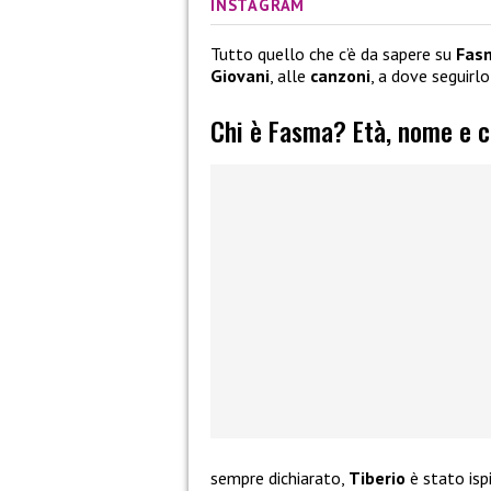
INSTAGRAM
Tutto quello che c’è da sapere su
Fas
Giovani
, alle
canzoni
, a dove seguirl
Chi è Fasma? Età, nome e c
sempre dichiarato,
Tiberio
è stato ispi