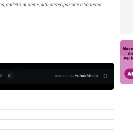
ma, dall’età, al nome, alla partecipazione a Sanremo
Ad
hub
Media
/
2
POWERED BY