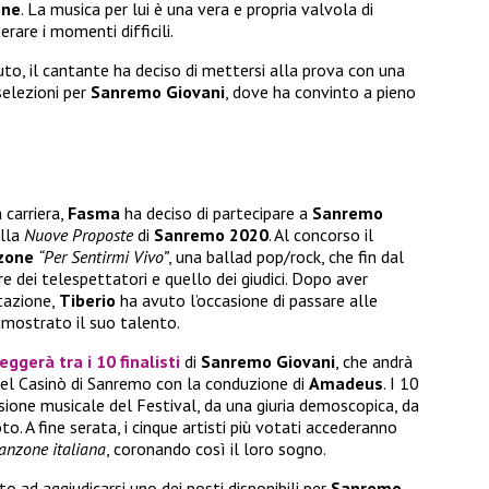
one
. La musica per lui è una vera e propria valvola di
rare i momenti difficili.
to, il cantante ha deciso di mettersi alla prova con una
selezioni per
Sanremo Giovani
, dove ha convinto a pieno
 carriera,
Fasma
ha deciso di partecipare a
Sanremo
alla
Nuove Proposte
di
Sanremo 2020
. Al concorso il
zone
“Per Sentirmi Vivo”
, una ballad pop/rock, che fin dal
 dei telespettatori e quello dei giudici. Dopo aver
stazione,
Tiberio
ha avuto l’occasione di passare alle
imostrato il suo talento.
eggerà tra i 10 finalisti
di
Sanremo Giovani
, che andrà
 del Casinò di Sanremo con la conduzione di
Amadeus
. I 10
ione musicale del Festival, da una giuria demoscopica, da
oto. A fine serata, i cinque artisti più votati accederanno
canzone italiana
, coronando così il loro sogno.
ito ad aggiudicarsi uno dei posti disponibili per
Sanremo