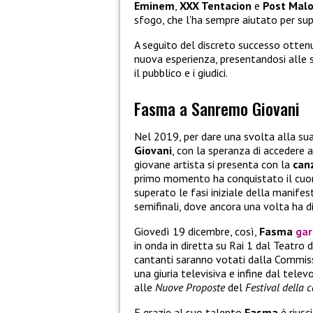
Eminem
,
XXX Tentacion
e
Post Mal
sfogo, che l’ha sempre aiutato per supe
A seguito del discreto successo ottenu
nuova esperienza, presentandosi alle 
il pubblico e i giudici.
Fasma a Sanremo Giovani
Nel 2019, per dare una svolta alla sua
Giovani
, con la speranza di accedere 
giovane artista si presenta con la
can
primo momento ha conquistato il cuore
superato le fasi iniziale della manife
semifinali, dove ancora una volta ha d
Giovedì 19 dicembre, così,
Fasma
gar
in onda in diretta su Rai 1 dal Teatro
cantanti saranno votati dalla Commiss
una giuria televisiva e infine dal telev
alle
Nuove Proposte
del
Festival della 
E grazie al suo talento
Fasma
è riusc