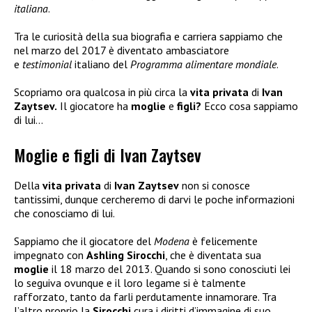
italiana
.
Tra le curiosità della sua biografia e carriera sappiamo che
nel marzo del 2017 è diventato ambasciatore
e
testimonial
italiano del
Programma alimentare mondiale
.
Scopriamo ora qualcosa in più circa la
vita privata
di
Ivan
Zaytsev.
Il giocatore ha
moglie
e
figli?
Ecco cosa sappiamo
di lui…
Moglie e figli di Ivan Zaytsev
Della
vita privata
di
Ivan Zaytsev
non si conosce
tantissimi, dunque cercheremo di darvi le poche informazioni
che conosciamo di lui.
Sappiamo che il giocatore del
Modena
è felicemente
impegnato con
Ashling Sirocchi
, che è diventata sua
moglie
il 18 marzo del 2013. Quando si sono conosciuti lei
lo seguiva ovunque e il loro legame si è talmente
rafforzato, tanto da farli perdutamente innamorare. Tra
l’altro proprio la
Sirocchi
cura i diritti d’immagine di suo