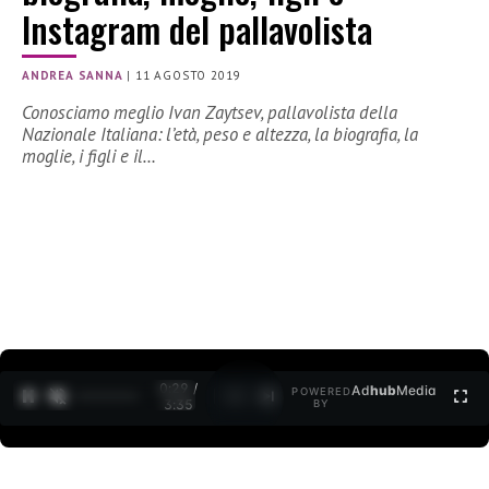
Instagram del pallavolista
ANDREA SANNA
|
11 AGOSTO 2019
Conosciamo meglio Ivan Zaytsev, pallavolista della
Nazionale Italiana: l’età, peso e altezza, la biografia, la
moglie, i figli e il…
0:30 /
Ad
hub
Media
POWERED
1
/
2
3:35
BY