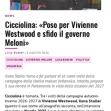
NEWS
Cicciolina: «Poso per Vivienne
Westwood e sfido il governo
Meloni»
LUCA BURINI
|
4 AGOSTO 2026
CICCIOLINA
GOVERNO MELONI
LUCA BURINI
POLITICA
UNGHERIA
Ilona Staller torna a far parlare di sé come volto della
campagna della storica maison britannica. Intanto, prepara
il suo rientro in Parlamento in vista delle elezioni del 2027
Cicciolina
è tornata. Tra i volti della campagna autunno-
inverno 2026-2027 di
Vivienne Westwood
,
Ilona Staller
(questo il suo nome all’anagrafe) racconta, nell’intervista
rilasciata a
Novella 2000
, il suo nuovo obiettivo: la volontà