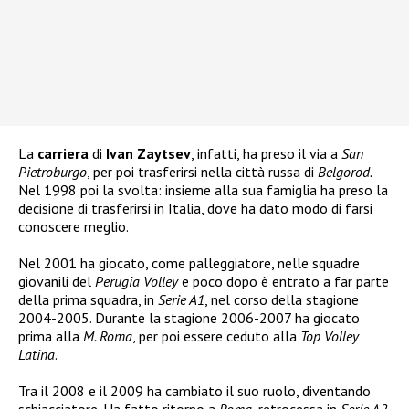
La
carriera
di
Ivan Zaytsev
, infatti, ha preso il via a
San
Pietroburgo
, per poi trasferirsi nella città russa di
Belgorod.
Nel 1998 poi la svolta: insieme alla sua famiglia ha preso la
decisione di trasferirsi in Italia, dove ha dato modo di farsi
conoscere meglio.
Nel 2001 ha giocato, come palleggiatore, nelle squadre
giovanili del
Perugia Volley
e poco dopo è entrato a far parte
della prima squadra, in
Serie A1
, nel
corso della stagione
2004-2005. Durante la stagione 2006-2007 ha giocato
prima alla
M. Roma
, per poi essere ceduto alla
Top Volley
Latina
.
Tra il 2008 e il 2009 ha cambiato il suo ruolo, diventando
schiacciatore. Ha fatto ritorno a
Roma
, retrocessa in
Serie A2
.