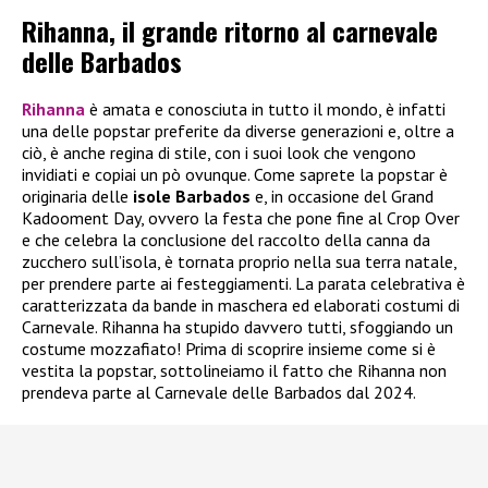
Rihanna, il grande ritorno al carnevale
delle Barbados
Rihanna
è amata e conosciuta in tutto il mondo, è infatti
una delle popstar preferite da diverse generazioni e, oltre a
ciò, è anche regina di stile, con i suoi look che vengono
invidiati e copiai un pò ovunque. Come saprete la popstar è
originaria delle
isole Barbados
e, in occasione del Grand
Kadooment Day, ovvero la festa che pone fine al Crop Over
e che celebra la conclusione del raccolto della canna da
zucchero sull’isola, è tornata proprio nella sua terra natale,
per prendere parte ai festeggiamenti. La parata celebrativa è
caratterizzata da bande in maschera ed elaborati costumi di
Carnevale. Rihanna ha stupido davvero tutti, sfoggiando un
costume mozzafiato! Prima di scoprire insieme come si è
vestita la popstar, sottolineiamo il fatto che Rihanna non
prendeva parte al Carnevale delle Barbados dal 2024.