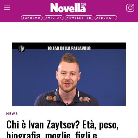
SANREMO
AMICI 24
NEWSLETTER
ABBONATI
NEWS
Chi è Ivan Zaytsev? Età, peso,
biografia, moglie, figli e