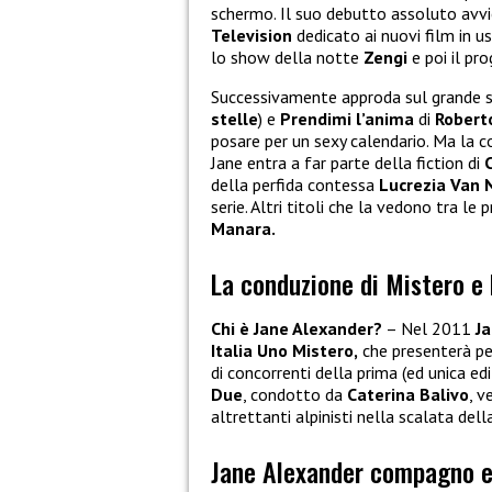
schermo. Il suo debutto assoluto avv
Television
dedicato ai nuovi film in u
lo show della notte
Zengi
e poi il p
Successivamente approda sul grande s
stelle
) e
Prendimi l’anima
di
Robert
posare per un sexy calendario. Ma la 
Jane entra a far parte della fiction di
della perfida contessa
Lucrezia Van 
serie. Altri titoli che la vedono tra l
Manara.
La conduzione di Mistero e
Chi è Jane Alexander?
– Nel 2011
J
Italia Uno Mistero,
che presenterà pe
di concorrenti della prima (ed unica edi
Due
, condotto da
Caterina Balivo
, v
altrettanti alpinisti nella scalata dell
Jane Alexander compagno e 