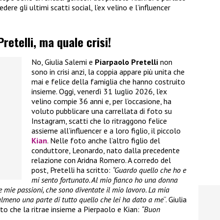
dere gli ultimi scatti social, l’ex velino e l’influencer
retelli, ma quale crisi!
No, Giulia Salemi e
Piarpaolo Pretelli
non
sono in crisi anzi, la coppia appare più unita che
mai e felice della famiglia che hanno costruito
insieme. Oggi, venerdì 31 luglio 2026, l’ex
velino compie 36 anni e, per l’occasione, ha
voluto pubblicare una carrellata di foto su
Instagram, scatti che lo ritraggono felice
assieme all’influencer e a loro figlio, il piccolo
Kian
. Nelle foto anche l’altro figlio del
conduttore, Leonardo, nato dalla precedente
relazione con Aridna Romero. A corredo del
post, Pretelli ha scritto:
“Guardo quello che ho e
mi sento fortunato. Al mio fianco ho una donna
lle mie passioni, che sono diventate il mio lavoro. La mia
a almeno una parte di tutto quello che lei ha dato a me
“. Giulia
to che la ritrae insieme a Pierpaolo e Kian:
“Buon