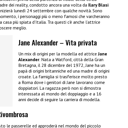
 padre dei reality, condotto ancora una volta da
Ilary Blasi
 inizierà lunedì 24 settembre con qualche novità. Sono
o momento, i personaggi più o meno famosi che varcheranno
 casa più spiata d’Italia. Tra questi c’è anche l’attrice
oscere meglio.
Jane Alexander – Vita privata
Un mix di origini per la modella ed attrice
Jane
Alexander
. Nata a Watford, città della Gran
Bretagna, il 28 dicembre del 1972, Jane ha un
papà di origini britanniche ed una madre di origini
croate. La famiglia si trasferisce molto presto
a Roma dove i genitori di Jane lavorano come
doppiatori. La ragazza però non si dimostra
interessata al mondo del doppiaggio e a 16
anni decide di seguire la carriera di modella.
 Rivombrosa
to le passerelle ed approderà nel mondo del piccolo