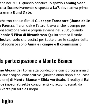
iene nel 2001, quando conduce lo spazio
Coming Soon
scita. Successivamente si sposta a
La7,
dove arriva prima
rogramma
Blind Date.
chermo con un film di
Giuseppe Tornatore
(
Uomo delle
o Faenza
. Tra un ciak e l’altro, trova anche il tempo per
consacrazione vera e propria avviene nel 2003, quando
Canale 5 Elisa di Rivombrosa
. Qui interpreta il ruolo
Necker
, ruolo che vestirà per tutte e tre le stagioni della
e protagoniste sono
Anna e i cinque
e
Il commissario
 la partecipazione a Monte Bianco
ane Alexander
torna alla conduzione con il programma di
r due stagioni consecutive. Qualche anno dopo è nel cast
zione) di
Monte Bianco – Sfida verticale
. Il reality di
Rai
ede impegnati sette concorrenti vip accompagnati da
a vetta più alta d’Europa.
figlio