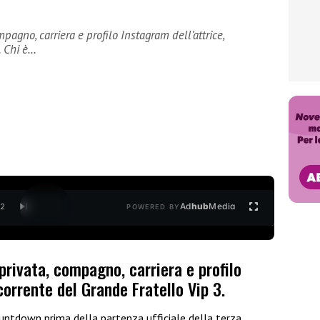
pagno, carriera e profilo Instagram dell’attrice,
. Chi è…
Ad
hub
Media
/
2
POWERED BY
privata, compagno, carriera e profilo
corrente del Grande Fratello Vip 3.
untdown prima della partenza ufficiale della terza