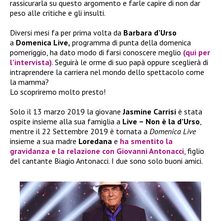
rassicurarla su questo argomento e farle capire di non dar
peso alle critiche e gli insulti.
Diversi mesi fa per prima volta da
Barbara d’Urso
a
Domenica Live,
programma di punta della domenica
pomeriggio, ha dato modo di farsi conoscere meglio
(qui per
l’intervista)
. Seguirà le orme di suo papà oppure sceglierà di
intraprendere la carriera nel mondo dello spettacolo come
la mamma?
Lo scopriremo molto presto!
Solo il 13 marzo 2019 la giovane
Jasmine Carrisi
è stata
ospite insieme alla sua famiglia a
Live – Non è la d’Urso
,
mentre il 22 Settembre 2019 è tornata a
Domenica Live
insieme a sua madre
Loredana
e
ha smentito la
gravidanza e la relazione con Giovanni Antonacci
, figlio
del cantante Biagio Antonacci. I due sono solo buoni amici.