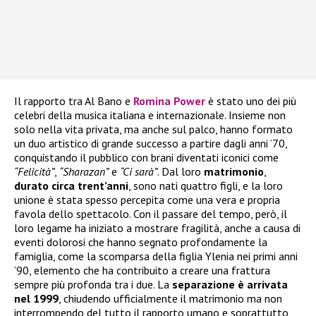
Il rapporto tra Al Bano e
Romina Power
è stato uno dei più
celebri della musica italiana e internazionale. Insieme non
solo nella vita privata, ma anche sul palco, hanno formato
un duo artistico di grande successo a partire dagli anni ’70,
conquistando il pubblico con brani diventati iconici come
“Felicità”
,
“Sharazan”
e
“Ci sarà”
. Dal loro
matrimonio
,
durato circa trent’anni
, sono nati quattro figli, e la loro
unione è stata spesso percepita come una vera e propria
favola dello spettacolo. Con il passare del tempo, però, il
loro legame ha iniziato a mostrare fragilità, anche a causa di
eventi dolorosi che hanno segnato profondamente la
famiglia, come la scomparsa della figlia Ylenia nei primi anni
’90, elemento che ha contribuito a creare una frattura
sempre più profonda tra i due. La
separazione è arrivata
nel 1999
, chiudendo ufficialmente il matrimonio ma non
interrompendo del tutto il rapporto umano e soprattutto