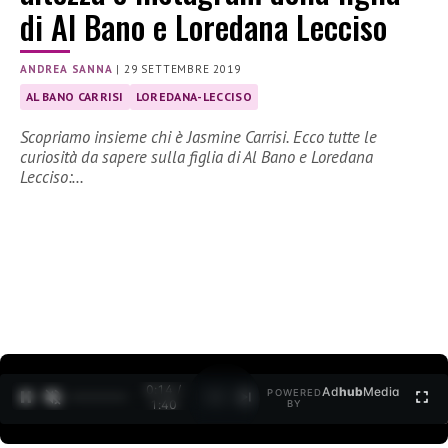
di Al Bano e Loredana Lecciso
ANDREA SANNA
|
29 SETTEMBRE 2019
AL BANO CARRISI
LOREDANA-LECCISO
Scopriamo insieme chi è Jasmine Carrisi. Ecco tutte le
curiosità da sapere sulla figlia di Al Bano e Loredana
Lecciso:…
0:15 /
Ad
hub
Media
POWERED
1
/
2
1:40
BY