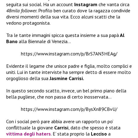
seguita sui social. Ha un account
Instagram
che vanta circa
48mila follower.
Profilo ben curato dove la ragazza condivide
diversi momenti della sua vita. Ecco alcuni scatti che la
vedono protagonista.
Tra le tante immagini spicca questa insieme a sua papà
Al
Bano
alla Biennale di Venezia…
https://www.instagram.com/p/BrS7AN3HEAg/
Evidente il legame che unisce padre e figlia, molto complici e
uniti. Lui in tante interviste ha sempre detto di essere molto
orgoglioso della sua
Jasmine Carrisi.
In questo secondo scatto, invece, un bel primo piano della
bella pugliese, che non passa di certo inosservata…
https://www.instagram.com/p/BysXn89CBvU/
Con i social però pare abbia avere un rapporto un po’
conflittuale la giovane
Carrisi
, dato che spesso è stata
vittima degli haters
. E’ stata proprio la
Lecciso
a