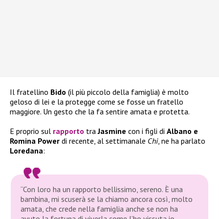
Il fratellino
Bido
(il più piccolo della famiglia) è molto
geloso di lei e la protegge come se fosse un fratello
maggiore. Un gesto che la fa sentire amata e protetta.
E proprio sul
rapporto
tra
Jasmine
con i figli di
Albano e
Romina Power
di recente, al settimanale
Chi
, ne ha parlato
Loredana
:
“
Con loro ha un rapporto
bellissimo, sereno. È una
bambina, mi scuserà se la chiamo ancora così, molto
amata, che crede nella famiglia anche se non ha
avuto la fortuna di viverla come l’ho vissuta io.