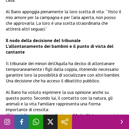
casa.
Al Bano appoggia pienamente la loro scelta di vita: “Visto il
mio amore per la campagna e per l’aria aperta, non posso
che approvarla. La loro è una scelta straordinaria che
attirerà altri seguaci.”
Il nodo della decisione del tribunale
L’allontanamento dei bambini e il punto di vista del
cantante
Il tribunale dei minori dell’Aquila ha deciso di allontanare
temporaneamente i figli dalla coppia, ritenendo necessario
garantire loro la possibilità di socializzare con altri bambini.
Una decisione che ha acceso il dibattito pubblico.
Al Bano ha voluto esprimere la sua opinione anche su
questo punto. Secondo lui, il contatto con la natura, gli
animali e la vita familiare rappresenta una forma
importante di crescita:
“Già socializzare con i genitori, con Madre Natura, con asini,
cavalli e pecore è una grande ricchezza”, ha detto. “Chi può
dire che la vita nei centri urbani sia per forza migliore? I