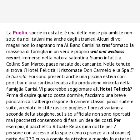
La
Puglia
, specie in estate, è una delle mete più ambite non
solo da noi italiani ma anche dagli stranieri. Alcuni di voi
magari non lo sapranno ma Al Bano Carrisi ha trasformato la
masseria di famiglia in un vero e proprio
will and wellness
resort
, immerso nella natura salentina. Siamo infatti a
Cellino San Marco, paese natale del cantante. Nelle tenute
si trova l’Hotel Felicità, il ristornate Don Carmelo e la Spa
E’
la tua vita
. Poi sono presenti anche una piscina estiva con
pool bar e una cantina legata alla produzione vinicola della
famiglia Carrisi. Vi piacerebbe soggiornare all’
Hotel Felicità
?
Prima di capire quanto costa dormire, facciamo una breve
panoramica. L’albergo dispone di camere classic, junior suite e
suite, arredate in stile rustico pugliese. I prezzi variano a
seconda della stagione, sul sito ufficiale non sono riportati
ma i pacchetti consentono di farsi un’idea dei costi. Per
esempio, il pacchetto Rituale Relax (una notte per 2
persone con accesso alla spa e cena o pranzo al ristorante)
parte dai 270 euro a coppia da ottobre a maggio. In estate i