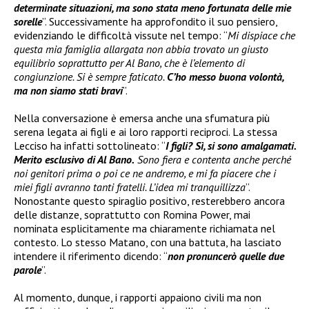
determinate situazioni, ma sono stata meno fortunata delle mie
sorelle
”. Successivamente ha approfondito il suo pensiero,
evidenziando le difficoltà vissute nel tempo: “
Mi dispiace che
questa mia famiglia allargata non abbia trovato un giusto
equilibrio soprattutto per Al Bano, che è l’elemento di
congiunzione. Si è sempre faticato.
C’ho messo buona volontà,
ma non siamo stati bravi
”.
Nella conversazione è emersa anche una sfumatura più
serena legata ai figli e ai loro rapporti reciproci. La stessa
Lecciso ha infatti sottolineato: “
I figli? Sì, si sono amalgamati.
Merito esclusivo di Al Bano.
Sono fiera e contenta anche perché
noi genitori prima o poi ce ne andremo, e mi fa piacere che i
miei figli avranno tanti fratelli. L’idea mi tranquillizza
”.
Nonostante questo spiraglio positivo, resterebbero ancora
delle distanze, soprattutto con Romina Power, mai
nominata esplicitamente ma chiaramente richiamata nel
contesto. Lo stesso Matano, con una battuta, ha lasciato
intendere il riferimento dicendo: “
non pronuncerò quelle due
parole
”.
Al momento, dunque, i rapporti appaiono civili ma non