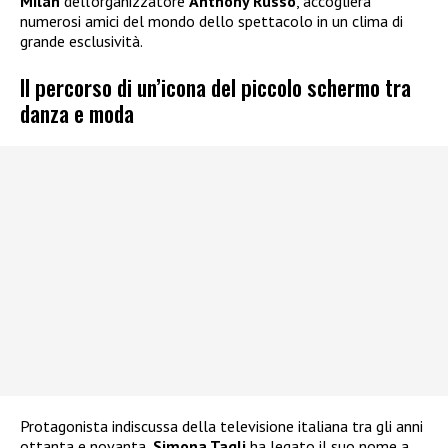
Milan
dell’organizzatore
Anthony Russo
, accoglierà
numerosi amici del mondo dello spettacolo in un clima di
grande esclusività.
Il percorso di un’icona del piccolo schermo tra
danza e moda
Protagonista indiscussa della televisione italiana tra gli anni
ottanta e novanta,
Simona Tagli
ha legato il suo nome a