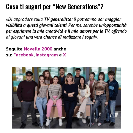
Cosa ti auguri per “New Generations”?
«Di approdare sulla
TV generalista
: lì potremmo dar
maggior
visibilità a questi giovani talenti
. Per me, sarebbe
un’opportunità
per esprimere la mia creatività e il mio amore per la TV
, offrendo
ai giovani
una vera chance di realizzare i sogni
».
Seguite
Novella 2000
anche
su:
Facebook
,
Instagram
e
X