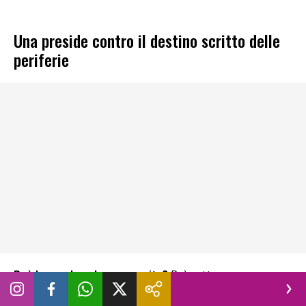
Una preside contro il destino scritto delle
periferie
Può la scuola salvare una vita?
Può sottrarre un ragazzo
alla strada, al silenzio, all’assenza di futuro? È la domanda
che attraversa
“La Preside”
, la
nuova serie originale Rai