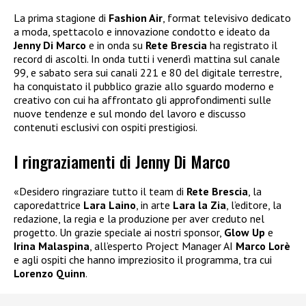
La prima stagione di
Fashion Air
, format televisivo dedicato
a moda, spettacolo e innovazione condotto e ideato da
Jenny Di Marco
e in onda su
Rete Brescia
ha registrato il
record di ascolti. In onda tutti i venerdì mattina sul canale
99, e sabato sera sui canali 221 e 80 del digitale terrestre,
ha conquistato il pubblico grazie allo sguardo moderno e
creativo con cui ha affrontato gli approfondimenti sulle
nuove tendenze e sul mondo del lavoro e discusso
contenuti esclusivi con ospiti prestigiosi.
I ringraziamenti di Jenny Di Marco
«Desidero ringraziare tutto il team di
Rete Brescia
, la
caporedattrice
Lara Laino
, in arte
Lara la Zia
, l’editore, la
redazione, la regia e la produzione per aver creduto nel
progetto. Un grazie speciale ai nostri sponsor,
Glow Up
e
Irina Malaspina
, all’esperto Project Manager AI
Marco Lorè
e agli ospiti che hanno impreziosito il programma, tra cui
Lorenzo Quinn
.