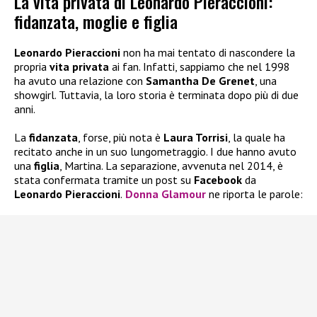
La vita privata di Leonardo Pieraccioni:
fidanzata, moglie e figlia
Leonardo Pieraccioni
non ha mai tentato di nascondere la
propria
vita privata
ai fan. Infatti, sappiamo che nel 1998
ha avuto una relazione con
Samantha De Grenet
, una
showgirl. Tuttavia, la loro storia è terminata dopo più di due
anni.
La
fidanzata
, forse, più nota è
Laura Torrisi
, la quale ha
recitato anche in un suo lungometraggio. I due hanno avuto
una
figlia
, Martina. La separazione, avvenuta nel 2014, è
stata confermata tramite un post su
Facebook
da
Leonardo Pieraccioni
.
Donna Glamour
ne riporta le parole: