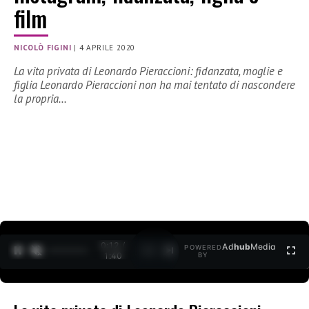
film
NICOLÒ FIGINI
|
4 APRILE 2020
La vita privata di Leonardo Pieraccioni: fidanzata, moglie e
figlia Leonardo Pieraccioni non ha mai tentato di nascondere
la propria…
0:12 /
Ad
hub
Media
POWERED
1
/
2
1:40
BY