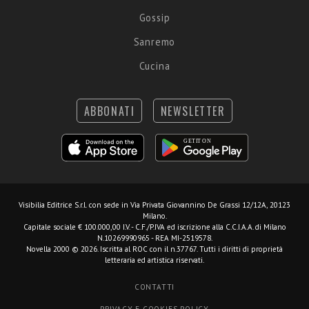
Gossip
Sanremo
Cucina
ABBONATI
NEWSLETTER
Visibilia Editrice S.r.l.
con sede in Via Privata Giovannino De Grassi 12/12A, 20123
Milano.
Capitale sociale € 100.000,00 I.V. - C.F./P.IVA ed iscrizione alla C.C.I.A.A. di Milano
N.10269990965 - REA MI-2519578.
Novella 2000 © 2026. Iscritta al ROC con il n.37767. Tutti i diritti di proprietà
letteraria ed artistica riservati.
CONTATTI