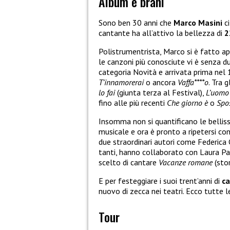
Album e brani
Sono ben 30 anni che
Marco Masini
ci
cantante ha all’attivo la bellezza di
2
Polistrumentrista, Marco si è fatto ap
le canzoni più conosciute vi è senza 
categoria Novità e arrivata prima nel 
T’innamorerai
o ancora
Vaffa****o
. Tra g
lo fai
(giunta terza al Festival),
L’uomo
fino alle più recenti
Che giorno è
o
Spo
Insomma non si quantificano le belliss
musicale e ora è pronto a ripetersi co
due straordinari autori come Federica C
tanti, hanno collaborato con Laura Pa
scelto di cantare
Vacanze romane
(sto
E per festeggiare i suoi trent’anni di
ca
nuovo di zecca nei teatri. Ecco tutte 
Tour