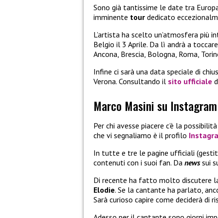
Sono già tantissime le date tra Europa
imminente
tour
dedicato eccezionalmen
L’artista ha scelto un’atmosfera più int
Belgio il 3 Aprile. Da lì andrà a toccare
Ancona, Brescia, Bologna, Roma, Torino
Infine ci sarà una data speciale di chiu
Verona. Consultando il
sito ufficiale
d
Marco Masini su Instagram 
Per chi avesse piacere c’è la possibilit
che vi segnaliamo è il profilo
Instagr
In tutte e tre le pagine ufficiali (ges
contenuti con i suoi fan. Da
news
sui s
Di recente ha fatto molto discutere 
Elodie
. Se la cantante ha parlato, anc
Sarà curioso capire come deciderà di ri
Adesso per il cantante sono giorni im