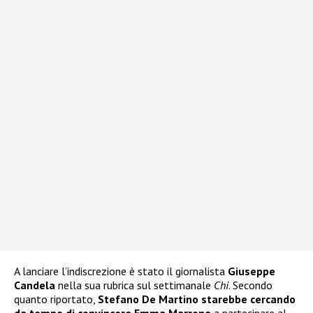
A lanciare l’indiscrezione è stato il giornalista
Giuseppe
Candela
nella sua rubrica sul settimanale
Chi
. Secondo
quanto riportato,
Stefano De Martino starebbe cercando
da tempo di convincere Emma Marrone
a partecipare al