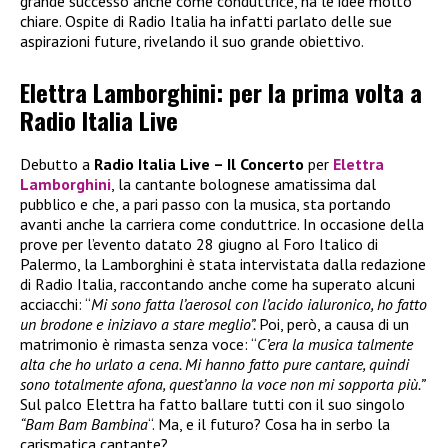
grande successo anche come conduttrice, ha le idee molto
chiare. Ospite di Radio Italia ha infatti parlato delle sue
aspirazioni future, rivelando il suo grande obiettivo.
Elettra Lamborghini: per la prima volta a
Radio Italia Live
Debutto a
Radio Italia Live – Il Concerto
per
Elettra
Lamborghini
, la cantante bolognese amatissima dal
pubblico e che, a pari passo con la musica, sta portando
avanti anche la carriera come conduttrice. In occasione della
prove per l’evento datato 28 giugno al Foro Italico di
Palermo, la Lamborghini è stata intervistata dalla redazione
di Radio Italia, raccontando anche come ha superato alcuni
acciacchi: “
Mi sono fatta l’aerosol con l’acido ialuronico, ho fatto
un brodone e iniziavo a stare meglio”.
Poi, però, a causa di un
matrimonio è rimasta senza voce: “
C’era la musica talmente
alta che ho urlato a cena. Mi hanno fatto pure cantare, quindi
sono totalmente afona, quest’anno la voce non mi sopporta più.”
Sul palco Elettra ha fatto ballare tutti con il suo singolo
“Bam Bam Bambina
“. Ma, e il futuro? Cosa ha in serbo la
carismatica cantante?