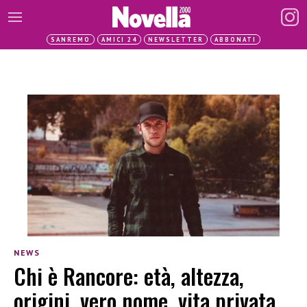
SANREMO
AMICI 24
NEWSLETTER
ABBONATI
NEWS
Chi è Rancore: età, altezza,
origini, vero nome, vita privata,