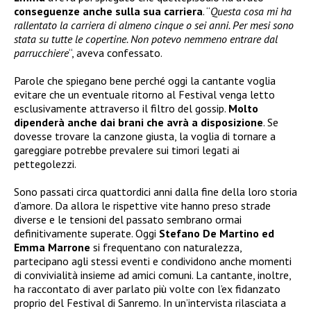
conseguenze anche sulla sua carriera
. “
Questa cosa mi ha
rallentato la carriera di almeno cinque o sei anni. Per mesi sono
stata su tutte le copertine. Non potevo nemmeno entrare dal
parrucchiere
“, aveva confessato.
Parole che spiegano bene perché oggi la cantante voglia
evitare che un eventuale ritorno al Festival venga letto
esclusivamente attraverso il filtro del gossip.
Molto
dipenderà anche dai brani che avrà a disposizione
. Se
dovesse trovare la canzone giusta, la voglia di tornare a
gareggiare potrebbe prevalere sui timori legati ai
pettegolezzi.
Sono passati circa quattordici anni dalla fine della loro storia
d’amore. Da allora le rispettive vite hanno preso strade
diverse e le tensioni del passato sembrano ormai
definitivamente superate. Oggi
Stefano De Martino ed
Emma Marrone
si frequentano con naturalezza,
partecipano agli stessi eventi e condividono anche momenti
di convivialità insieme ad amici comuni. La cantante, inoltre,
ha raccontato di aver parlato più volte con l’ex fidanzato
proprio del Festival di Sanremo. In un’intervista rilasciata a