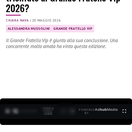
2026?
CHIARA NAVA
|
20 MAGGIO 2026
ALESSANDRA MUSSOLINI
GRANDE FRATELLO VIP
Il Grande Fratello Vip è giunto alla sua conclusione. Una
concorrente molto amata ha vinto questa edizione.
0:30 /
Ad
hub
Media
POWERED
1
/
2
3:35
BY