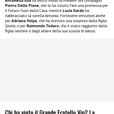
Antonella Elia
ha avuto modo di rivedere l’ex compagno
Pietro Delle Piane
, che le ha voluto fare una promessa per
il futuro fuori dalla Casa, mentre
Lucia Ilardo
ha
riabbracciato la sorella Antonia. Fortissime emozioni anche
per
Adriana Volpe
, che ha ricevuto una sorpresa dalla figlia
Gisele, e per
Raimondo Todaro
, che è stato raggiunto dalla
figlia Jasmine e dagli allievi della sua scuola di danza.
Chi ha vinto il Grande Fratello Vip? La