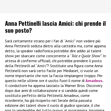
Anna Pettinelli lascia Amici: chi prende il
suo posto?
Sarà certamente strano per i fan di “
Amici
” non vedere più
Anna Pettinelli seduta dietro alla cattedra ma, come appena
detto, la speaker radiofonica potrebbe dire addio al talent
show per sbarcare come concorrente a “
Tale e Quale Show”
. In
attesa di conferme ufficiali, chi potrebbe prendere il posto
della Pettinelli ad “
Amici”
? Sostituire una figura come Anna
Pettinelli non sarà certo facile per Mediaset, ci vuole un
nome importante che non la faccia rimpiangere troppo. Per
questo nelle ultime ore è uscito fuori il nome di
Amadeus
.
Il conduttore ha appena lasciato la Warner Bros. Discovery
dopo due anni di collaborazione e si candida quindi come
sostituto perfetto della Pettinelli. Amadeus, come
ricorderete, ha già ricoperto nel Serale della passata
edizione del talent show il ruolo di giudice speciale, il che
non lo renderebbe del tutto nuovo al programma. Insomma,