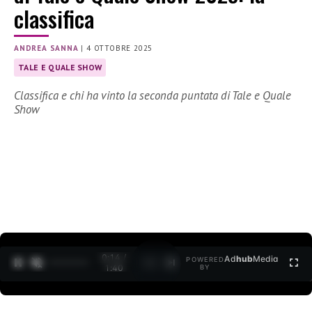
classifica
ANDREA SANNA
|
4 OTTOBRE 2025
TALE E QUALE SHOW
Classifica e chi ha vinto la seconda puntata di Tale e Quale
Show
0:15 /
Ad
hub
Media
POWERED
1
/
2
1:40
BY