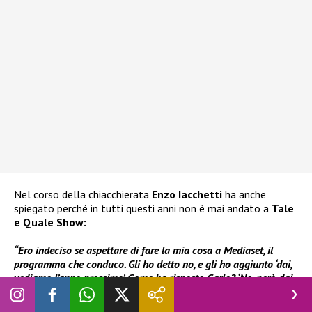
Nel corso della chiacchierata
Enzo Iacchetti
ha anche
spiegato perché in tutti questi anni non è mai andato a
Tale
e Quale Show:
“Ero indeciso se aspettare di fare la mia cosa a Mediaset, il
programma che conduco. Gli ho detto no, e gli ho aggiunto ‘dai,
vediamo l’anno prossimo’. Come ha risposto Carlo? ‘No, però dai,
è il terzo anno che te lo chiedo’.”