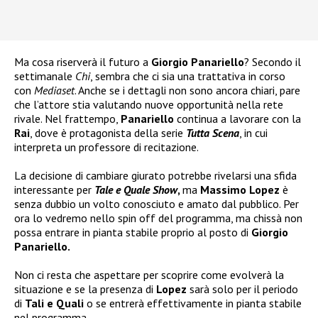
Ma cosa riserverà il futuro a
Giorgio Panariello
? Secondo il
settimanale
Chi
, sembra che ci sia una trattativa in corso
con
Mediaset
. Anche se i dettagli non sono ancora chiari, pare
che l’attore stia valutando nuove opportunità nella rete
rivale. Nel frattempo,
Panariello
continua a lavorare con la
Rai
, dove è protagonista della serie
Tutta Scena
, in cui
interpreta un professore di recitazione.
La decisione di cambiare giurato potrebbe rivelarsi una sfida
interessante per
Tale e Quale Show
,
ma
Massimo Lopez
è
senza dubbio un volto conosciuto e amato dal pubblico. Per
ora lo vedremo nello spin off del programma, ma chissà non
possa entrare in pianta stabile proprio al posto di
Giorgio
Panariello.
Non ci resta che aspettare per scoprire come evolverà la
situazione e se la presenza di
Lopez
sarà solo per il periodo
di
Tali e Quali
o se entrerà effettivamente in pianta stabile
nel programma.