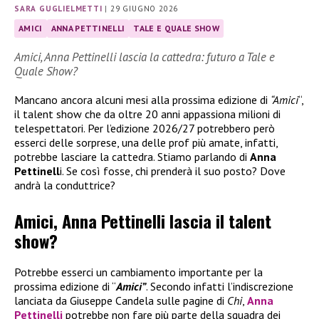
SARA GUGLIELMETTI
|
29 GIUGNO 2026
AMICI
ANNA PETTINELLI
TALE E QUALE SHOW
Amici, Anna Pettinelli lascia la cattedra: futuro a Tale e
Quale Show?
Mancano ancora alcuni mesi alla prossima edizione di
“Amici
“,
il talent show che da oltre 20 anni appassiona milioni di
telespettatori. Per l’edizione 2026/27 potrebbero però
esserci delle sorprese, una delle prof più amate, infatti,
potrebbe lasciare la cattedra. Stiamo parlando di
Anna
Pettinell
i. Se così fosse, chi prenderà il suo posto? Dove
andrà la conduttrice?
Amici, Anna Pettinelli lascia il talent
show?
Potrebbe esserci un cambiamento importante per la
prossima edizione di “
Amici”
. Secondo infatti l’indiscrezione
lanciata da Giuseppe Candela sulle pagine di
Chi
,
Anna
Pettinelli
potrebbe non fare più parte della squadra dei