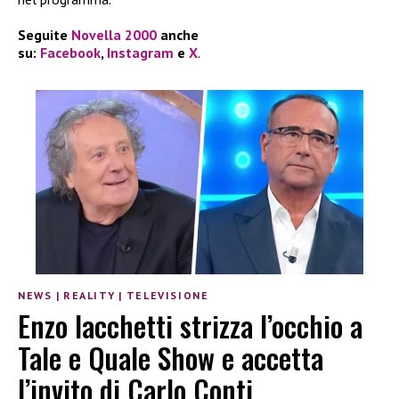
Seguite
Novella 2000
anche
su:
Facebook
,
Instagram
e
X
.
NEWS
|
REALITY
|
TELEVISIONE
Enzo Iacchetti strizza l’occhio a
Tale e Quale Show e accetta
l’invito di Carlo Conti