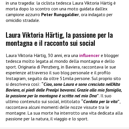
in una tragedia: la ciclista tedesca Laura Viktoria Härtig è
morta dopo lo scontro con una moto guidata dall’ex
campione azzurro
Peter Runggaldier
, ora indagato per
omicidio stradale.
Laura Viktoria Härtig, la passione per la
montagna e il racconto sui social
Laura Viktoria Härtig, 30 anni, era una
influencer
e blogger
tedesca molto legata al mondo della montagna e dello
sport. Originaria di Penzberg, in Baviera, raccontava le sue
esperienze attraverso il suo blog personale e il profilo
Instagram, seguito da oltre 51mila persone. Sul proprio sito
si descriveva così:
“
Ciao, sono Laura e sono cresciuta nell’Alta
Baviera, ai piedi delle Prealpi bavaresi. Grazie alla mia famiglia,
la passione per la montagna è scritta nel mio Dna
”
. Il suo
ultimo contenuto sui social, intitolato
“
Cordata per la vita
”
,
raccontava alcuni momenti delle nozze vissute tra le
montagne. La sua morte ha interrotto una vita dedicata alla
passione per la natura, il viaggio e lo sport.