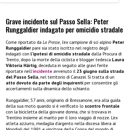
Grave incidente sul Passo Sella: Peter
Runggaldier indagato per omicidio stradale
Come riportato da
La Presse
, l’ex campione di sci alpino
Peter
Runggaldier
pare sia stato iscritto nel registro degli
indagati con
l’ipotesi di omicidio stradale
dalla Procura di
Trento, dopo la morte della ciclista e blogger tedesca
Laura
Viktoria Härtig
, deceduta in seguito alle gravi ferite
riportate nell’
incidente
avvenuto il
23 giugno sulla strada
del Passo Sella
, nel territorio di Canazei. Si tratta di un
atto dovuto da parte degli inquirenti
per consentire gli
accertamenti sulla dinamica dello schianto.
Runggaldier, 57 anni, originario di Bressanone, era alla guida
della sua moto quando si è verificato lo
scontro frontale
con la bicicletta della giovane donna, che si trovava in
Trentino insieme al marito per il loro viaggio di nozze. L’ex
atleta azzurro, medaglia d’argento nella discesa libera ai
Mondiali del 1991 e vincitore della Coppa del mondo di