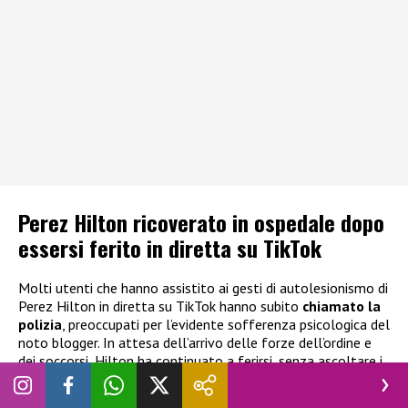
Perez Hilton ricoverato in ospedale dopo
essersi ferito in diretta su TikTok
Molti utenti che hanno assistito ai gesti di autolesionismo di
Perez Hilton in diretta su TikTok hanno subito
chiamato la
polizia
, preoccupati per l’evidente sofferenza psicologica del
noto blogger. In attesa dell’arrivo delle forze dell’ordine e
dei soccorsi, Hilton ha continuato a ferirsi, senza ascoltare i
vari utenti che gli chiedevano di smettere. Secondo quanto
riportato il blogger era solo in casa, i tre figli minorenni