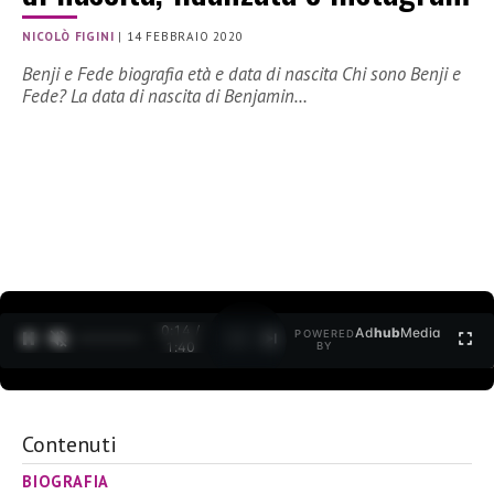
NICOLÒ FIGINI
|
14 FEBBRAIO 2020
Benji e Fede biografia età e data di nascita Chi sono Benji e
Fede? La data di nascita di Benjamin…
0:15 /
Ad
hub
Media
POWERED
1
/
2
1:40
BY
Contenuti
BIOGRAFIA