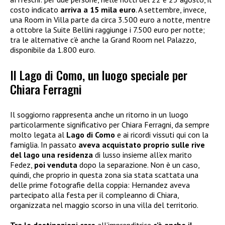
costo indicato
arriva a 15 mila euro
. A settembre, invece,
una Room in Villa parte da circa 3.500 euro a notte, mentre
a ottobre la Suite Bellini raggiunge i 7.500 euro per notte;
tra le alternative c’è anche la Grand Room nel Palazzo,
disponibile da 1.800 euro.
Il Lago di Como, un luogo speciale per
Chiara Ferragni
Il soggiorno rappresenta anche un ritorno in un luogo
particolarmente significativo per Chiara Ferragni, da sempre
molto legata al
Lago di Como
e ai ricordi vissuti qui con la
famiglia. In passato
aveva acquistato proprio sulle rive
del lago una residenza
di lusso insieme all’ex marito
Fedez,
poi venduta
dopo la separazione. Non è un caso,
quindi, che proprio in questa zona sia stata scattata una
delle prime fotografie della coppia: Hernandez aveva
partecipato alla festa per il compleanno di Chiara,
organizzata nel maggio scorso in una villa del territorio.
Tra le destinazioni care
all’imprenditrice
c’è anche il