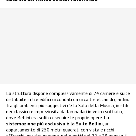
La struttura dispone complessivamente di 24 camere e suite
distribuite in tre edifici circondati da circa tre ettari di giardini.
Tra gli ambienti più suggestivi c’è la Sala della Musica, in stile
neoclassico e impreziosita da lampadari in vetro soffiato,
dove Bellini era solito eseguire le proprie opere. La
sistemazione più esclusiva è la Suite Bellini
, un
appartamento di 250 metri quadrati con vista e ricchi
affreschi: per due persone, nelle notti del 22 e 23 agosto, il