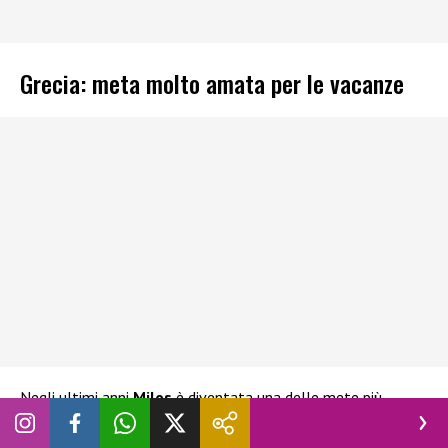
Grecia: meta molto amata per le vacanze
Negli ultimi anni
Milos
è diventata una delle mete più
richieste della Grecia grazie al perfetto equilibrio tra natura
incontaminata e autenticità.