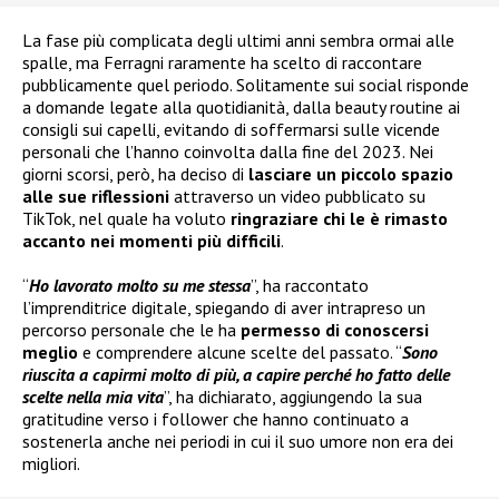
La fase più complicata degli ultimi anni sembra ormai alle
spalle, ma Ferragni raramente ha scelto di raccontare
pubblicamente quel periodo. Solitamente sui social risponde
a domande legate alla quotidianità, dalla beauty routine ai
consigli sui capelli, evitando di soffermarsi sulle vicende
personali che l’hanno coinvolta dalla fine del 2023. Nei
giorni scorsi, però, ha deciso di
lasciare un piccolo spazio
alle sue riflessioni
attraverso un video pubblicato su
TikTok, nel quale ha voluto
ringraziare chi le è rimasto
accanto nei momenti più difficili
.
“
Ho lavorato molto su me stessa
”, ha raccontato
l’imprenditrice digitale, spiegando di aver intrapreso un
percorso personale che le ha
permesso di conoscersi
meglio
e comprendere alcune scelte del passato. “
Sono
riuscita a capirmi molto di più, a capire perché ho fatto delle
scelte nella mia vita
”, ha dichiarato, aggiungendo la sua
gratitudine verso i follower che hanno continuato a
sostenerla anche nei periodi in cui il suo umore non era dei
migliori.