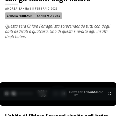
ANDREA SANNA
|
8 FEBBRAIO 2023
CHIARA FERRAGNI
SANREMO 2023
Questa sera Chiara Ferragni sta sorprendendo tutti con degli
abiti dedicati a qualcosa. Uno di questi è rivolto agli insulti
degli haters
0:30 /
Ad
hub
Media
POWERED
1
/
2
1:40
BY