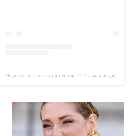
Un post condiviso da Chiara Ferragni ✨ (@chiaraferragni)