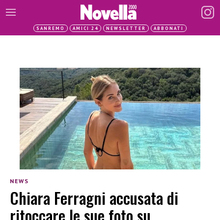
SANREMO
AMICI 24
NEWSLETTER
ABBONATI
NEWS
Chiara Ferragni accusata di
ritoccare le sue foto su