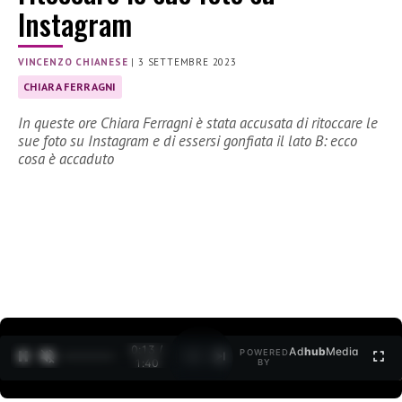
Instagram
VINCENZO CHIANESE
|
3 SETTEMBRE 2023
CHIARA FERRAGNI
In queste ore Chiara Ferragni è stata accusata di ritoccare le
sue foto su Instagram e di essersi gonfiata il lato B: ecco
cosa è accaduto
0:14 /
Ad
hub
Media
POWERED
1
/
2
1:40
BY