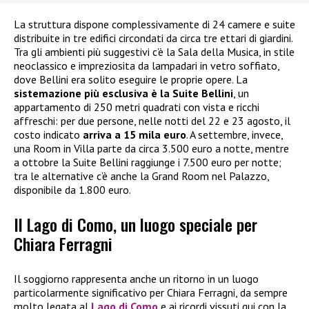
La struttura dispone complessivamente di 24 camere e suite
distribuite in tre edifici circondati da circa tre ettari di giardini.
Tra gli ambienti più suggestivi c’è la Sala della Musica, in stile
neoclassico e impreziosita da lampadari in vetro soffiato,
dove Bellini era solito eseguire le proprie opere. La
sistemazione più esclusiva è la Suite Bellini
, un
appartamento di 250 metri quadrati con vista e ricchi
affreschi: per due persone, nelle notti del 22 e 23 agosto, il
costo indicato
arriva a 15 mila euro
. A settembre, invece,
una Room in Villa parte da circa 3.500 euro a notte, mentre
a ottobre la Suite Bellini raggiunge i 7.500 euro per notte;
tra le alternative c’è anche la Grand Room nel Palazzo,
disponibile da 1.800 euro.
Il Lago di Como, un luogo speciale per
Chiara Ferragni
Il soggiorno rappresenta anche un ritorno in un luogo
particolarmente significativo per Chiara Ferragni, da sempre
molto legata al
Lago di Como
e ai ricordi vissuti qui con la