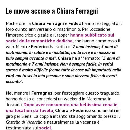
Le nuove accuse a Chiara Ferragni
Poche ore fa
Chiara Ferragni
e
Fedez
hanno festeggiato il
loro quinto anniversario di matrimonio. Per l’occasione
l’imprenditrice digitale e il rapper
hanno pubblicato sui
social delle romantiche dediche
, che hanno commosso il
web. Mentre
Federico
ha scritto: “
7 anni insieme, 5 anni di
matrimonio. In salute e in malattia, tra la luce e in mezzo al
buio sempre accanto a me”
,
Chiara
ha affermato:
“5 anni di
matrimonio e 7 anni insieme. Non è sempre facile. In verità
spesso è molto difficile (come tutte le cose più importanti nella
vita) ma tu sei la mia persona e sono davvero felice di averti
accanto”
.
Nel mentre i
Ferragnez
, per festeggiare questo traguardo,
hanno deciso di concedersi un weekend in Maremma, in
Toscana.
Dopo aver consumato una bellissima cena in
una location da favola
,
Chiara
e
Federico
sono andati in
giro per Siena. La coppia intanto sta soggiornando presso il
Castello di Vicarello
e naturalmente la vacanza è
testimoniata sui
social
.