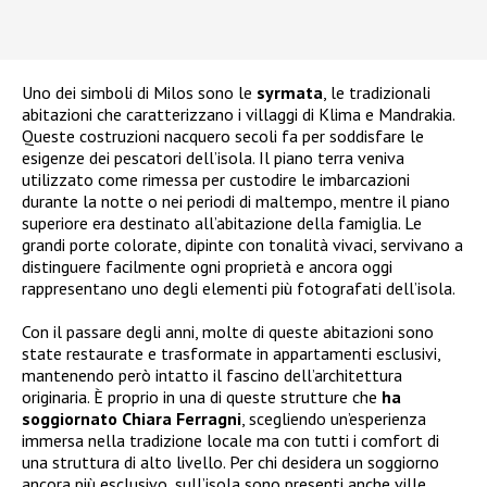
Uno dei simboli di Milos sono le
syrmata
, le tradizionali
abitazioni che caratterizzano i villaggi di Klima e Mandrakia.
Queste costruzioni nacquero secoli fa per soddisfare le
esigenze dei pescatori dell’isola. Il piano terra veniva
utilizzato come rimessa per custodire le imbarcazioni
durante la notte o nei periodi di maltempo, mentre il piano
superiore era destinato all’abitazione della famiglia. Le
grandi porte colorate, dipinte con tonalità vivaci, servivano a
distinguere facilmente ogni proprietà e ancora oggi
rappresentano uno degli elementi più fotografati dell’isola.
Con il passare degli anni, molte di queste abitazioni sono
state restaurate e trasformate in appartamenti esclusivi,
mantenendo però intatto il fascino dell’architettura
originaria. È proprio in una di queste strutture che
ha
soggiornato Chiara Ferragni
, scegliendo un’esperienza
immersa nella tradizione locale ma con tutti i comfort di
una struttura di alto livello. Per chi desidera un soggiorno
ancora più esclusivo, sull’isola sono presenti anche ville