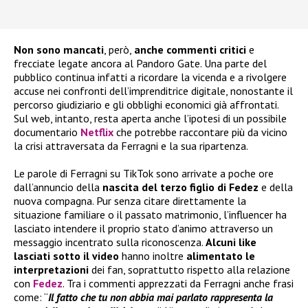
Non sono mancati
, però,
anche commenti critici
e
frecciate legate ancora al Pandoro Gate. Una parte del
pubblico continua infatti a ricordare la vicenda e a rivolgere
accuse nei confronti dell’imprenditrice digitale, nonostante il
percorso giudiziario e gli obblighi economici già affrontati.
Sul web, intanto, resta aperta anche l’ipotesi di un possibile
documentario
Netflix
che potrebbe raccontare più da vicino
la crisi attraversata da Ferragni e la sua ripartenza.
Le parole di Ferragni su TikTok sono arrivate a poche ore
dall’annuncio della
nascita del terzo figlio di Fedez
e della
nuova compagna. Pur senza citare direttamente la
situazione familiare o il passato matrimonio, l’influencer ha
lasciato intendere il proprio stato d’animo attraverso un
messaggio incentrato sulla riconoscenza.
Alcuni like
lasciati sotto il video
hanno inoltre
alimentato le
interpretazioni
dei fan, soprattutto rispetto alla relazione
con
Fedez
. Tra i commenti apprezzati da Ferragni anche frasi
come: “
Il fatto che tu non abbia mai parlato rappresenta la