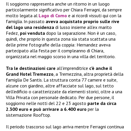
Il soggiorno rappresenta anche un ritorno in un luogo
particolarmente significativo per Chiara Ferragni, da sempre
molto legata al
Lago di Como
e ai ricordi vissuti qui con la
famiglia. In passato
aveva acquistato proprio sulle rive
del lago una residenza
di lusso insieme all’ex marito
Fedez,
poi venduta
dopo la separazione. Non è un caso,
quindi, che proprio in questa zona sia stata scattata una
delle prime fotografie della coppia: Hernandez aveva
partecipato alla festa per il compleanno di Chiara,
organizzata nel maggio scorso in una villa del territorio.
Tra le destinazioni care
all’imprenditrice
c’è anche il
Grand Hotel Tremezzo
, a Tremezzina, altra proprietà della
famiglia De Santis. La struttura conta 77 camere e suite,
alcune con giardino, altre affacciate sul lago, sul tetto
dell’edificio o caratterizzate da elementi storici, oltre a una
Villa Privata con personale dedicato. Per due persone, il
soggiorno nelle notti del 22 e 23 agosto
parte da circa
2.300 euro e può arrivare a 6.400 euro
per la
sistemazione Rooftop.
Il periodo trascorso sul lago arriva mentre Ferragni continua