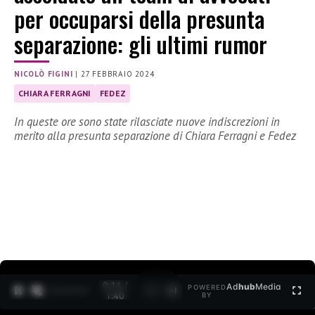
per occuparsi della presunta
separazione: gli ultimi rumor
NICOLÒ FIGINI
|
27 FEBBRAIO 2024
CHIARA FERRAGNI
FEDEZ
In queste ore sono state rilasciate nuove indiscrezioni in
merito alla presunta separazione di Chiara Ferragni e Fedez
0:15 /
Ad
hub
Media
POWERED
1
/
2
1:40
BY