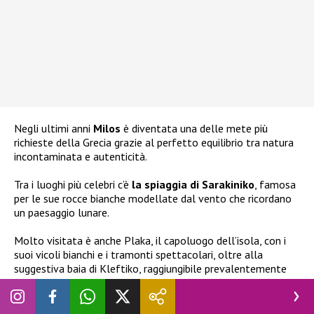
Negli ultimi anni
Milos
è diventata una delle mete più
richieste della Grecia grazie al perfetto equilibrio tra natura
incontaminata e autenticità.
Tra i luoghi più celebri c’è
la spiaggia di Sarakiniko
, famosa
per le sue rocce bianche modellate dal vento che ricordano
un paesaggio lunare.
Molto visitata è anche Plaka, il capoluogo dell’isola, con i
suoi vicoli bianchi e i tramonti spettacolari, oltre alla
suggestiva baia di Kleftiko, raggiungibile prevalentemente
via mare. I veri gioielli di Milos, però, restano i piccoli villaggi
di
Klima e Mandrakia
, dove il tempo sembra essersi
fermato e dove le antiche case dei pescatori continuano a