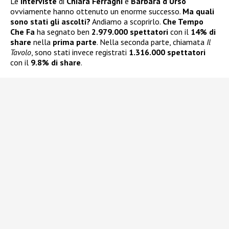
Le
interviste
di
Chiara Ferragni
e
Barbara d’Urso
ovviamente hanno ottenuto un enorme successo.
Ma quali
sono stati gli ascolti?
Andiamo a scoprirlo.
Che Tempo
Che Fa
ha segnato ben
2.979.000 spettatori
con il
14% di
share
nella
prima parte
. Nella seconda parte, chiamata
Il
Tavolo
, sono stati invece registrati
1.316.000 spettatori
con il
9.8% di share
.