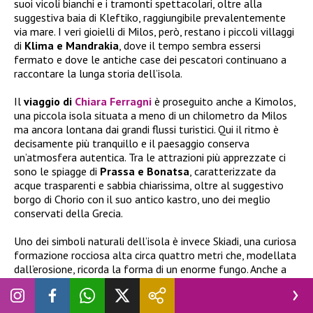
suoi vicoli bianchi e i tramonti spettacolari, oltre alla
suggestiva baia di Kleftiko, raggiungibile prevalentemente
via mare. I veri gioielli di Milos, però, restano i piccoli villaggi
di
Klima e Mandrakia
, dove il tempo sembra essersi
fermato e dove le antiche case dei pescatori continuano a
raccontare la lunga storia dell’isola.
Il
viaggio di
Chiara Ferragni
è proseguito anche a Kimolos,
una piccola isola situata a meno di un chilometro da Milos
ma ancora lontana dai grandi flussi turistici. Qui il ritmo è
decisamente più tranquillo e il paesaggio conserva
un’atmosfera autentica. Tra le attrazioni più apprezzate ci
sono le spiagge di
Prassa e Bonatsa
, caratterizzate da
acque trasparenti e sabbia chiarissima, oltre al suggestivo
borgo di Chorio con il suo antico kastro, uno dei meglio
conservati della Grecia.
Uno dei simboli naturali dell’isola è invece Skiadi, una curiosa
formazione rocciosa alta circa quattro metri che, modellata
dall’erosione, ricorda la forma di un enorme fungo. Anche a
Kimolos sopravvivono le tradizionali syrmata, in particolare
nel
piccolo villaggio di Goupa Kara
, dove le storiche
rimesse per le barche sono oggi diventate alloggi ricercati