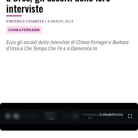
interviste
VINCENZO CHIANESE
|
4 MARZO 2024
CHIARA FERRAGNI
Ecco gli ascolti delle interviste di Chiara Ferragni e Barbara
d’Urso a Che Tempo Che Fa e a Domenica In
0:28 /
Ad
hub
Media
POWERED
1
/
2
1:40
BY