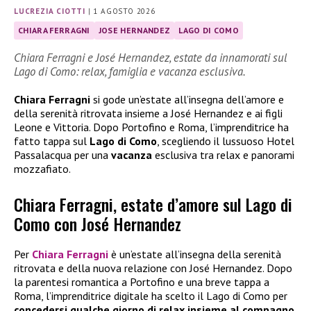
LUCREZIA CIOTTI
|
1 AGOSTO 2026
CHIARA FERRAGNI
JOSE HERNANDEZ
LAGO DI COMO
Chiara Ferragni e José Hernandez, estate da innamorati sul
Lago di Como: relax, famiglia e vacanza esclusiva.
Chiara Ferragni
si gode un’estate all’insegna dell’amore e
della serenità ritrovata insieme a José Hernandez e ai figli
Leone e Vittoria. Dopo Portofino e Roma, l’imprenditrice ha
fatto tappa sul
Lago di Como
, scegliendo il lussuoso Hotel
Passalacqua per una
vacanza
esclusiva tra relax e panorami
mozzafiato.
Chiara Ferragni, estate d’amore sul Lago di
Como con José Hernandez
Per
Chiara Ferragni
è un’estate all’insegna della serenità
ritrovata e della nuova relazione con José Hernandez. Dopo
la parentesi romantica a Portofino e una breve tappa a
Roma, l’imprenditrice digitale ha scelto il Lago di Como per
concedersi qualche giorno di relax insieme al compagno