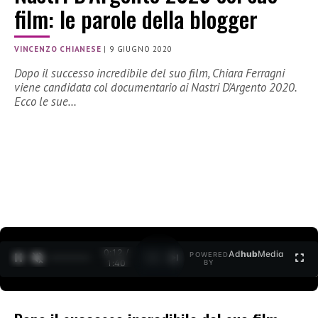
film: le parole della blogger
VINCENZO CHIANESE
|
9 GIUGNO 2020
Dopo il successo incredibile del suo film, Chiara Ferragni
viene candidata col documentario ai Nastri D’Argento 2020.
Ecco le sue…
0:12 /
Ad
hub
Media
POWERED
1
/
2
1:40
BY