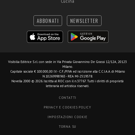
Cucina
ABBONATI
NEWSLETTER
Visibilia Editrice S.r.l.
con sede in Via Privata Giovannino De Grassi 12/12A, 20123
Milano.
Capitale sociale € 100.000,00 I.V. - C.F./P.IVA ed iscrizione alla C.C.I.A.A. di Milano
N.10269990965 - REA MI-2519578.
Novella 2000 © 2026. Iscritta al ROC con il n.37767. Tutti i diritti di proprietà
letteraria ed artistica riservati.
CONTATTI
PRIVACY E COOKIES POLICY
IMPOSTAZIONI COOKIE
TORNA SU