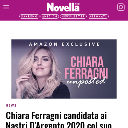
SANREMO
AMICI 24
NEWSLETTER
ABBONATI
NEWS
Chiara Ferragni candidata ai
Nastri D’Argento 2020 col suo