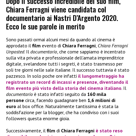
Dopo il successo incredibile del suo film,
Chiara Ferragni viene candidata col
documentario ai Nastri D’Argento 2020.
Ecco le sue parole in merito
Sono passati ormai alcuni mesi da quando al cinema è
approdato il
film
evento di
Chiara Ferragni
,
Chiara Ferragni
Unposted
. Il
documentario
, che come sappiamo è incentrato
sulla vita privata e professionale dell’amata imprenditrice
digitale, svelandone tutti i segreti, è stato trasmesso per
soli tre giorni nelle sale italiane. Il successo tuttavia è stato
pazzesco. In solo poche ore infatti
il lungometraggio ha
registrato un
record di incassi e presenze
, diventando
il
film evento più visto della storia del cinema italiano
. Il
documentario
è stato infatti seguito da
160 mila
persone
circa, facendo guadagnare ben
1,6 milioni di
euro
al box office. Naturalmente tantissima è stata la
soddisfazione per la blogger, che ha condiviso con i suoi
followers questa enorme gioia.
Successivamente, il
film
di
Chiara Ferragni
è stato reso