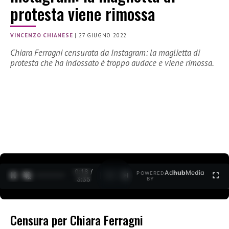
protesta viene rimossa
VINCENZO CHIANESE
|
27 GIUGNO 2022
Chiara Ferragni censurata da Instagram: la maglietta di
protesta che ha indossato è troppo audace e viene rimossa.
0:19 /
Ad
hub
Media
POWERED
1
/
2
3:35
BY
Censura per Chiara Ferragni