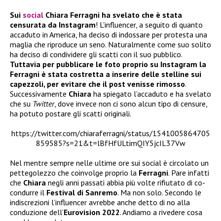
Sui
social
Chiara Ferragni ha svelato che è stata
censurata da Instagram
! L’influencer, a seguito di quanto
accaduto in America, ha deciso di indossare per protesta una
maglia che riproduce un seno. Naturalmente come suo solito
ha deciso di condividere gli scatti con il suo pubblico.
Tuttavia per pubblicare le foto proprio su Instagram la
Ferragni è stata costretta a inserire delle stelline sui
capezzoli, per evitare che il post venisse rimosso
.
Successivamente
Chiara
ha spiegato l’accaduto e ha svelato
che su
Twitter
, dove invece non ci sono alcun tipo di censure,
ha potuto postare gli scatti originali.
https://twitter.com/chiaraferragni/status/1541005864705
859585?s=21&t=lBfHfULtimQIY5jcIL37Vw
Nel mentre sempre nelle ultime ore sui social è circolato un
pettegolezzo che coinvolge proprio la
Ferragni
. Pare infatti
che
Chiara
negli anni passati abbia più volte rifiutato di co-
condurre il
Festival di Sanremo
. Ma non solo. Secondo le
indiscrezioni l’influencer avrebbe anche detto di no alla
conduzione dell’
Eurovision 2022
. Andiamo a rivedere cosa