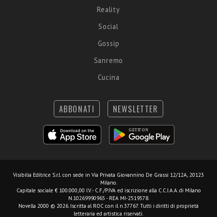
Reality
Social
Gossip
Sanremo
Cucina
ABBONATI
NEWSLETTER
Visibilia Editrice S.r.l.
con sede in Via Privata Giovannino De Grassi 12/12A, 20123
Milano.
Capitale sociale € 100.000,00 I.V. - C.F./P.IVA ed iscrizione alla C.C.I.A.A. di Milano
N.10269990965 - REA MI-2519578.
Novella 2000 © 2026. Iscritta al ROC con il n.37767. Tutti i diritti di proprietà
letteraria ed artistica riservati.