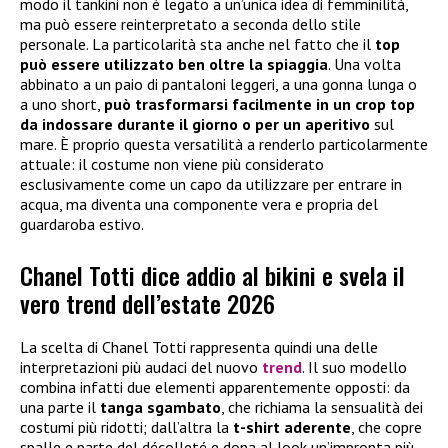
modo il tankini non è legato a un’unica idea di femminilità,
ma può essere reinterpretato a seconda dello stile
personale. La particolarità sta anche nel fatto che il
top
può essere utilizzato ben oltre la spiaggia
. Una volta
abbinato a un paio di pantaloni leggeri, a una gonna lunga o
a uno short,
può trasformarsi facilmente in un crop top
da indossare durante il giorno o per un aperitivo
sul
mare. È proprio questa versatilità a renderlo particolarmente
attuale: il costume non viene più considerato
esclusivamente come un capo da utilizzare per entrare in
acqua, ma diventa una componente vera e propria del
guardaroba estivo.
Chanel Totti dice addio al bikini e svela il
vero trend dell’estate 2026
La scelta di Chanel Totti rappresenta quindi una delle
interpretazioni più audaci del nuovo
trend
. Il suo modello
combina infatti due elementi apparentemente opposti: da
una parte il
tanga sgambato
, che richiama la sensualità dei
costumi più ridotti; dall’altra la
t-shirt aderente
, che copre
spalle e parte del décolleté e dona al look un’impronta più