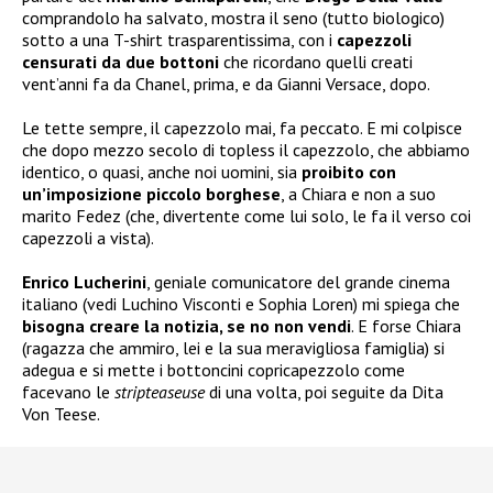
comprandolo ha salvato, mostra il seno (tutto biologico)
sotto a una T-shirt trasparentissima, con i
capezzoli
censurati da due bottoni
che ricordano quelli creati
vent’anni fa da Chanel, prima, e da Gianni Versace, dopo.
Le tette sempre, il capezzolo mai, fa peccato. E mi colpisce
che dopo mezzo secolo di topless il capezzolo, che abbiamo
identico, o quasi, anche noi uomini, sia
proibito con
un’imposizione piccolo borghese
, a Chiara e non a suo
marito Fedez (che, divertente come lui solo, le fa il verso coi
capezzoli a vista).
Enrico Lucherini
, geniale comunicatore del grande cinema
italiano (vedi Luchino Visconti e Sophia Loren) mi spiega che
bisogna creare la notizia, se no non vendi
. E forse Chiara
(ragazza che ammiro, lei e la sua meravigliosa famiglia) si
adegua e si mette i bottoncini copricapezzolo come
facevano le
stripteaseuse
di una volta, poi seguite da Dita
Von Teese.