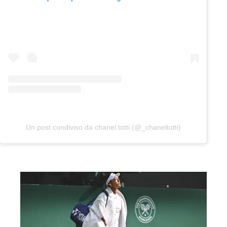
Un post condiviso da chanel totti (@_chaneltotti)