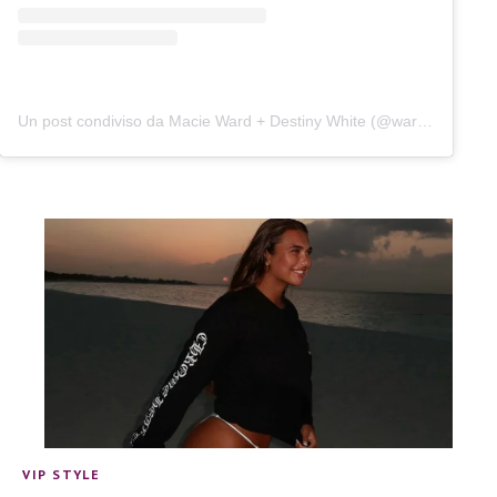
Un post condiviso da Macie Ward + Destiny White (@wardandwhite)
VIP STYLE