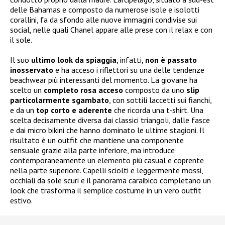
delle Bahamas e composto da numerose isole e isolotti
corallini, fa da sfondo alle nuove immagini condivise sui
social, nelle quali Chanel appare alle prese con il relax e con
il sole.
Il suo
ultimo look da spiaggia
, infatti,
non è passato
inosservato
e ha acceso i riflettori su una delle tendenze
beachwear più interessanti del momento. La giovane ha
scelto un
completo rosa acceso
composto da uno
slip
particolarmente sgambato
, con sottili laccetti sui fianchi,
e da un
top corto e aderente
che ricorda una t-shirt. Una
scelta decisamente diversa dai classici triangoli, dalle fasce
e dai micro bikini che hanno dominato le ultime stagioni. Il
risultato è un outfit che mantiene una componente
sensuale grazie alla parte inferiore, ma introduce
contemporaneamente un elemento più casual e coprente
nella parte superiore. Capelli sciolti e leggermente mossi,
occhiali da sole scuri e il panorama caraibico completano un
look che trasforma il semplice costume in un vero outfit
estivo.