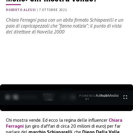
ROBERTO ALESSI
|
7 OTTOBRE 2021
Chiara Ferragni posa con un abito firmato Schiaparelli e un
paio di copricapezzoli che “fanno notizia”: il punto di vista
del direttore di Novella 2000
0:15 /
Ad
hub
Media
POWERED
1
/
2
1:40
BY
Chi mostra vende. Ed ecco la regina delle influencer
Chiara
Ferragni
(un giro d’affari di circa 20 milioni di euro) per far
parlare del
marchio Schiaparelli
, che
Diego Della Valle