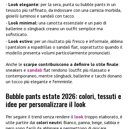
Look elegante:
per la sera, punta su bubble pants in un
tessuto più raffinato, da indossare con una camicia morbida,
gioielli luminosi e sandali con tacco.
Look minimal:
una canotta essenziale e un paio di
ballerine o slingback creano un outfit semplice ma
sofisticato.
Look estivo:
per un risultato più fresco e informale, abbina
i pantaloni a espadrillas o sandali flat, soprattutto quando il
modello presenta volumi particolarmente pronunciati.
Anche le
scarpe contribuiscono a definire lo stile finale
:
sneakers e
sandali
flat rendono l’outfit più rilassato e
contemporaneo, mentre slingback, ballerine e tacchi donano
un tocco più elegante e femminile.
Bubble pants estate 2026: colori, tessuti e
idee per personalizzare il look
Per seguire il trend senza rendere il
look
troppo elaborato, è
utile partire dai
colori neutri
. Bianco, panna, beige, sabbia e
nero sono facili da abbinare e permettono di giocare