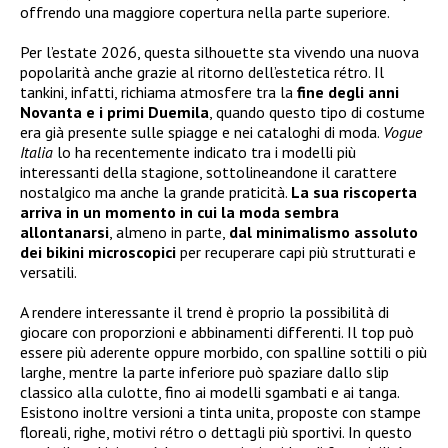
offrendo una maggiore copertura nella parte superiore.
Per l’estate 2026, questa silhouette sta vivendo una nuova
popolarità anche grazie al ritorno dell’estetica rétro. Il
tankini, infatti, richiama atmosfere tra la
fine degli anni
Novanta e i primi Duemila
, quando questo tipo di costume
era già presente sulle spiagge e nei cataloghi di moda.
Vogue
Italia
lo ha recentemente indicato tra i modelli più
interessanti della stagione, sottolineandone il carattere
nostalgico ma anche la grande praticità.
La sua riscoperta
arriva in un momento in cui la moda sembra
allontanarsi
, almeno in parte,
dal minimalismo assoluto
dei bikini microscopici
per recuperare capi più strutturati e
versatili.
A rendere interessante il trend è proprio la possibilità di
giocare con proporzioni e abbinamenti differenti. Il top può
essere più aderente oppure morbido, con spalline sottili o più
larghe, mentre la parte inferiore può spaziare dallo slip
classico alla culotte, fino ai modelli sgambati e ai tanga.
Esistono inoltre versioni a tinta unita, proposte con stampe
floreali, righe, motivi rétro o dettagli più sportivi. In questo