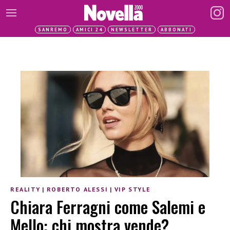
SANREMO
AMICI 24
NEWSLETTER
ABBONATI
REALITY
|
ROBERTO ALESSI
|
VIP STYLE
Chiara Ferragni come Salemi e
Mello: chi mostra vende?