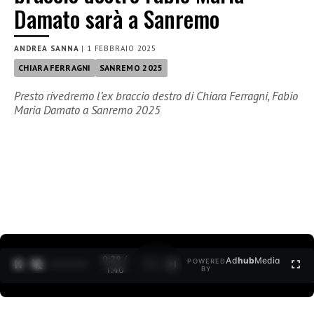
Damato sarà a Sanremo
ANDREA SANNA
|
1 FEBBRAIO 2025
CHIARA FERRAGNI
SANREMO 2025
Presto rivedremo l’ex braccio destro di Chiara Ferragni, Fabio
Maria Damato a Sanremo 2025
0:30 /
Ad
hub
Media
POWERED
1
/
2
1:40
BY