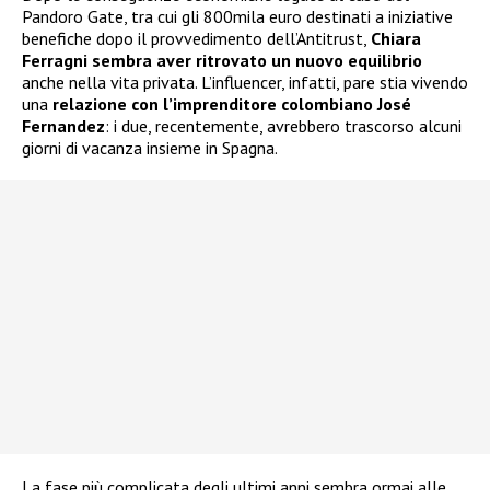
Pandoro Gate, tra cui gli 800mila euro destinati a iniziative
benefiche dopo il provvedimento dell’Antitrust,
Chiara
Ferragni
sembra aver ritrovato un nuovo equilibrio
anche nella vita privata. L’influencer, infatti, pare stia vivendo
una
relazione con l’imprenditore colombiano José
Fernandez
: i due, recentemente, avrebbero trascorso alcuni
giorni di vacanza insieme in Spagna.
La fase più complicata degli ultimi anni sembra ormai alle