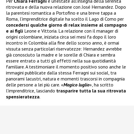
Per
Chiara Ferragni
è un’estate all’insegna della serenità
ritrovata e della nuova relazione con José Hernandez. Dopo
la parentesi romantica a Portofino e una breve tappa a
Roma, l’imprenditrice digitale ha scelto il Lago di Como per
concedersi qualche giorno di relax insieme al compagno
e ai figli
Leone e Vittoria. La relazione con il manager di
origini colombiane, iniziata circa sei mesi fa dopo il loro
incontro in Colombia alla fine dello scorso anno, è ormai
vissuta senza particolari riservatezze: Hernandez avrebbe
già conosciuto la madre e le sorelle di Chiara e sembra
essere entrato a tutti gli effetti nella sua quotidianità
familiare. A testimoniare il momento positivo sono anche le
immagini pubblicate dalla stessa Ferragni sui social, tra
panorami lacustri, natura e momenti trascorsi in compagnia
delle persone a lei più care. «
Magico luglio
», ha scritto
l’imprenditrice, lasciando
trasparire tutta la sua ritrovata
spensieratezza
.