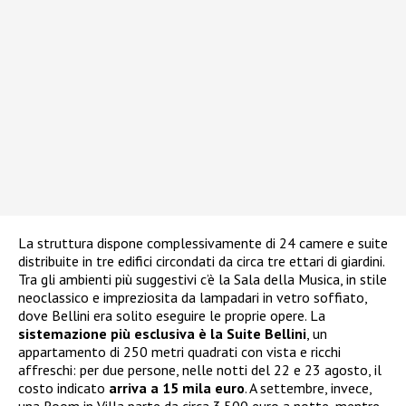
La struttura dispone complessivamente di 24 camere e suite
distribuite in tre edifici circondati da circa tre ettari di giardini.
Tra gli ambienti più suggestivi c’è la Sala della Musica, in stile
neoclassico e impreziosita da lampadari in vetro soffiato,
dove Bellini era solito eseguire le proprie opere. La
sistemazione più esclusiva è la Suite Bellini
, un
appartamento di 250 metri quadrati con vista e ricchi
affreschi: per due persone, nelle notti del 22 e 23 agosto, il
costo indicato
arriva a 15 mila euro
. A settembre, invece,
una Room in Villa parte da circa 3.500 euro a notte, mentre